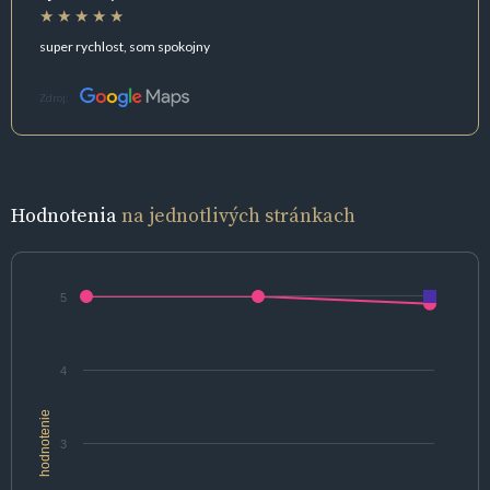
super rychlost, som spokojny
Zdroj:
Hodnotenia
na jednotlivých stránkach
5
4
hodnotenie
3