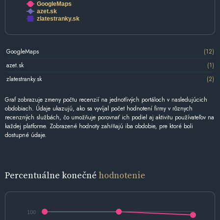
GoogleMaps
azet.sk
zlatestranky.sk
GoogleMaps
(12)
azet.sk
(1)
zlatestranky.sk
(2)
Graf zobrazuje zmeny počtu recenzií na jednotlivých portáloch v nasledujúcich
obdobiach. Údaje ukazujú, ako sa vyvíjal počet hodnotení firmy v rôznych
recenzných službách, čo umožňuje porovnať ich podiel aj aktivitu používateľov na
každej platforme. Zobrazené hodnoty zahŕňajú iba obdobie, pre ktoré boli
dostupné údaje.
Percentuálne konečné
hodnotenie
100