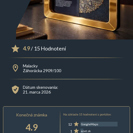
4.9
/ 15 Hodnotení
Malacky
Záhorácka 2909/100
Dátum skenovania:
21. marca 2026
Konečná známka
Na základe 15 hodnotení z portálov:
4.9
12
GoogleMaps
1
azet.sk