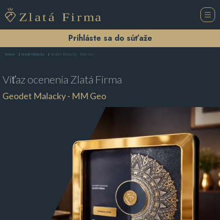
Prihláste sa do súťaže
Geodet Malacky - MM Geo
Domov
Geodet Malacky
Víťaz ocenenia
Zlatá Firma
Geodet Malacky - MM Geo