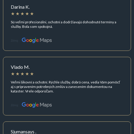
Darina K.
Sú veľmi profesionálni, ochotní a dodržiavajú dohodnuté termíny a
služby. Bola som spokojná.
Zdroj:
Vlado M.
Veľmi šikovní a ochotní. Rýchle služby, dobrá cena, vedia Vám pomôcť
aj s pripravením potrebných zmlúv a zanesením dokumentou na
kataster. Vrele odporúčam.
Zdroj:
Sjumansays .