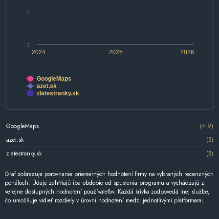
2
1
2024
2025
2026
GoogleMaps
azet.sk
zlatestranky.sk
GoogleMaps
(4.9)
azet.sk
(5)
zlatestranky.sk
(5)
Graf zobrazuje porovnanie priemerných hodnotení firmy na vybraných recenzných
portáloch. Údaje zahŕňajú iba obdobie od spustenia programu a vychádzajú z
verejne dostupných hodnotení používateľov. Každá krivka zodpovedá inej službe,
čo umožňuje vidieť rozdiely v úrovni hodnotení medzi jednotlivými platformami.