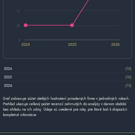
11
10
9
2024
2025
2026
2024
(10)
2025
(10)
2026
(15)
Graf zobrazuje súčet všetkých hodnotení priradených firme v jednotlivých rokoch.
Prehľad ukazuje celkový počet recenzií zahrnutých do analýzy v danom období
bez ohľadu na ich zdroj. Údaje sú uvedené pre roky, pre ktoré boli k dispozícii
kompletné informácie.