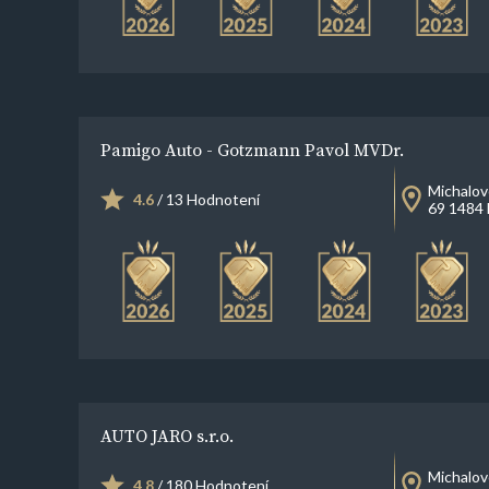
Pamigo Auto - Gotzmann Pavol MVDr.
Michalov
4.6
/ 13 Hodnotení
69 1484 
AUTO JARO s.r.o.
Michalov
4.8
/ 180 Hodnotení