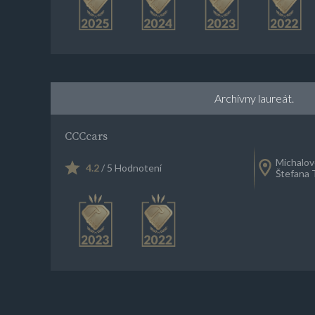
Archívny laureát.
CCCcars
Michalov
4.2
/ 5 Hodnotení
Štefana 