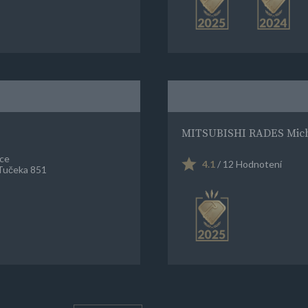
MITSUBISHI RADES Mich
ce
4.1
/ 12 Hodnotení
Tučeka 851