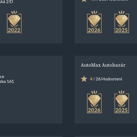
ská 2/D
AutoMax Autobazár
ce
4
/ 26 Hodnotení
ska 161