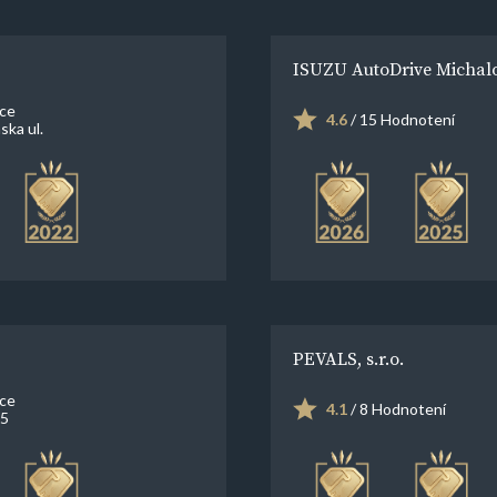
ISUZU AutoDrive Michal
ce
4.6
/ 15 Hodnotení
ska ul.
PEVALS, s.r.o.
ce
4.1
/ 8 Hodnotení
 5