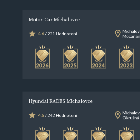
Motor-Car Michalovce
Michalov
4.6
/ 221 Hodnotení
Močarian
Hyundai RADES Michalovce
Michalov
4.5
/ 242 Hodnotení
Okružná