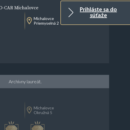
O-CAR Michalovce
Prihláste sa do
súťaže
Michalovce
Priemyselná 2
Archívny laureát.
Michalovce
Okružná 5