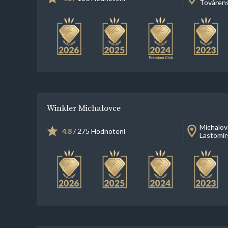
Továren
Winkler Michalovce
Michalov
4.8
/ 275 Hodnotení
Lastomír