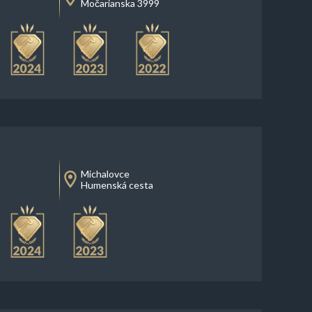
Močarianska 3999
Michalovce
Humenská cesta