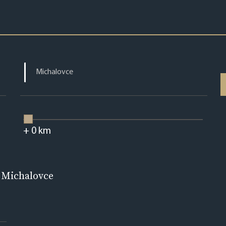
+
0
km
 Michalovce