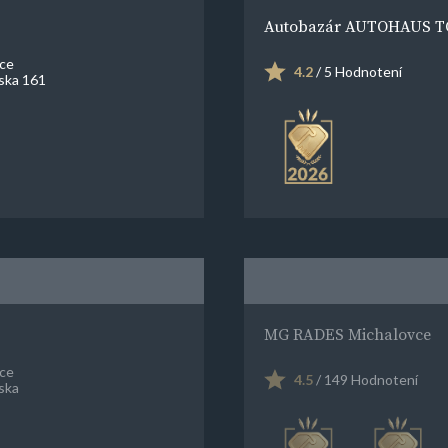
Autobazár AUTOHAUS T
ce
4.2
/ 5 Hodnotení
ska 161
MG RADES Michalovce
ce
4.5
/ 149 Hodnotení
ska