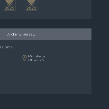
Archívny laureát.
alovce
Michalovce
Okružná 5