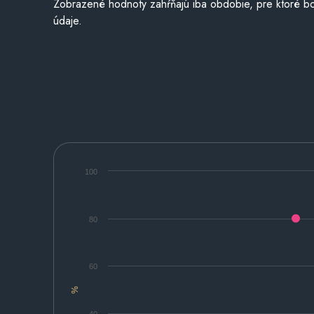
Zobrazené hodnoty zahŕňajú iba obdobie, pre ktoré bo
údaje.
100
80
60
%