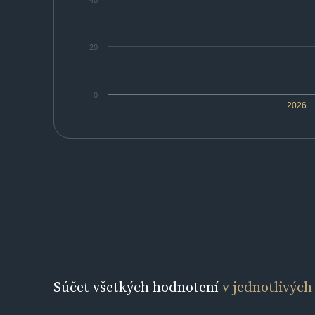
40
20
0
2026
Súčet všetkých hodnotení
v jednotlivých