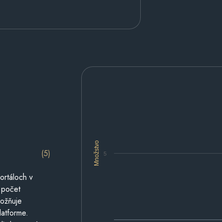
Množstvo
(5)
5
ortáloch v
 počet
možňuje
latforme.