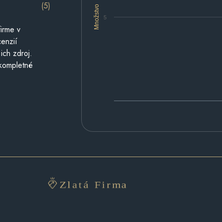
(5)
Množstvo
5
irme v
cenzií
ich zdroj.
 kompletné