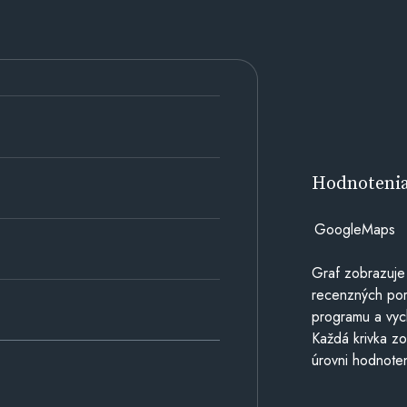
Hodnoteni
GoogleMaps
Graf zobrazuje
recenzných por
programu a vyc
Každá krivka zo
úrovni hodnoten