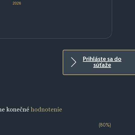
2026
Prihláste sa do
súťaže
ne konečné
hodnotenie
(80%)