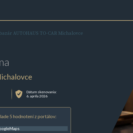
bazár AUTOHAUS TO-CAR Michalovce
ma
ichalovce
Dátum skenovania:
6. apríla 2026
lade 5 hodnotení z portálov:
oogleMaps