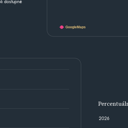
li dostupné
GoogleMaps
Percentuál
2026