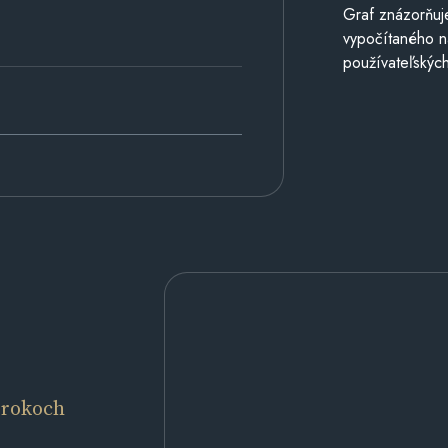
Graf znázorňuj
vypočítaného n
používateľských
 rokoch