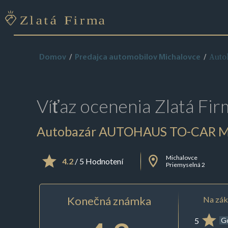
Auto
Domov
Predajca automobilov Michalovce
Víťaz ocenenia
Zlatá Fir
Autobazár AUTOHAUS TO-CAR M
Michalovce
4.2
/ 5 Hodnotení
Priemyselná 2
Konečná známka
Na zák
5
G