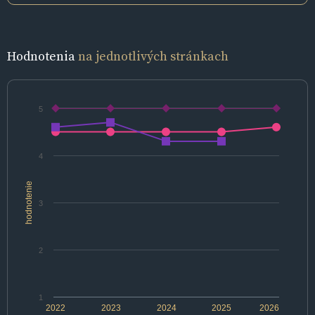
Hodnotenia
na jednotlivých stránkach
5
4
hodnotenie
3
2
1
2022
2023
2024
2025
2026