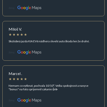
Zdroj:
Miloš V.
Skúšobná jazda KIA EV6 nádhera skvelé auto škoda len že drahé.
Zdroj:
Marcel .
Nemam co vytknut, pochvala 10/10*. Velka spokojnost a navyse
"bonus" na foto sprijemnil cakanie 👍☕
Zdroj: