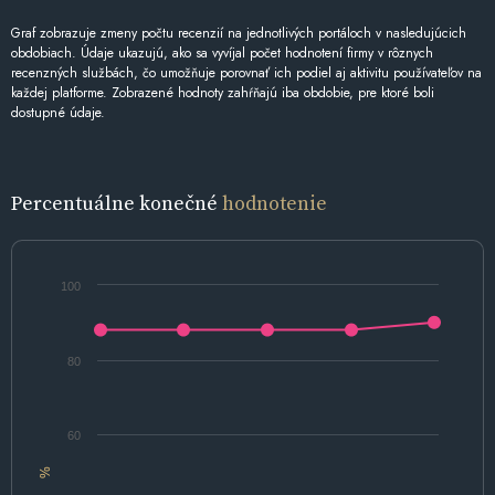
Graf zobrazuje zmeny počtu recenzií na jednotlivých portáloch v nasledujúcich
obdobiach. Údaje ukazujú, ako sa vyvíjal počet hodnotení firmy v rôznych
recenzných službách, čo umožňuje porovnať ich podiel aj aktivitu používateľov na
každej platforme. Zobrazené hodnoty zahŕňajú iba obdobie, pre ktoré boli
dostupné údaje.
Percentuálne konečné
hodnotenie
100
80
60
%