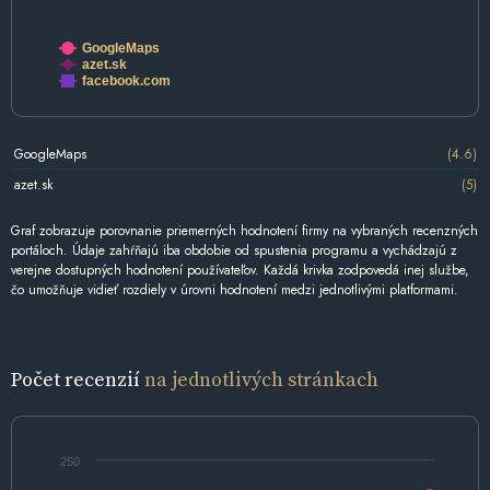
GoogleMaps
azet.sk
facebook.com
GoogleMaps
(4.6)
azet.sk
(5)
Graf zobrazuje porovnanie priemerných hodnotení firmy na vybraných recenzných
portáloch. Údaje zahŕňajú iba obdobie od spustenia programu a vychádzajú z
verejne dostupných hodnotení používateľov. Každá krivka zodpovedá inej službe,
čo umožňuje vidieť rozdiely v úrovni hodnotení medzi jednotlivými platformami.
Počet recenzií
na jednotlivých stránkach
250