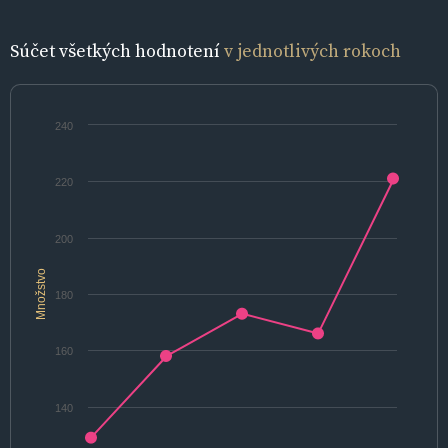
Súčet všetkých hodnotení
v jednotlivých rokoch
240
220
200
Množstvo
180
160
140