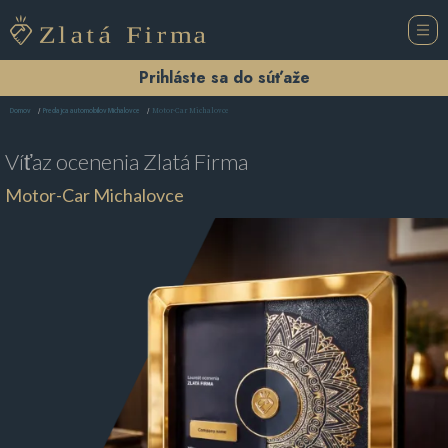
Prihláste sa do súťaže
Motor-Car Michalovce
Domov
Predajca automobilov Michalovce
Víťaz ocenenia
Zlatá Firma
Motor-Car Michalovce