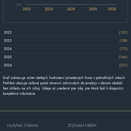
120
2022
2023
2024
2025
2026
2022
(129)
2023
(158)
2024
(173)
2025
(166)
2026
(221)
Graf zobrazuje súčet všetkých hodnotení priradených firme v jednotlivých rokoch.
Prehľad ukazuje celkový počet recenzií zahrnutých do analýzy v danom období
bez ohľadu na ich zdroj. Údaje sú uvedené pre roky, pre ktoré boli k dispozícii
kompletné informácie.
HLAVNÁ STRANA
ZOZNAM FIRIEM