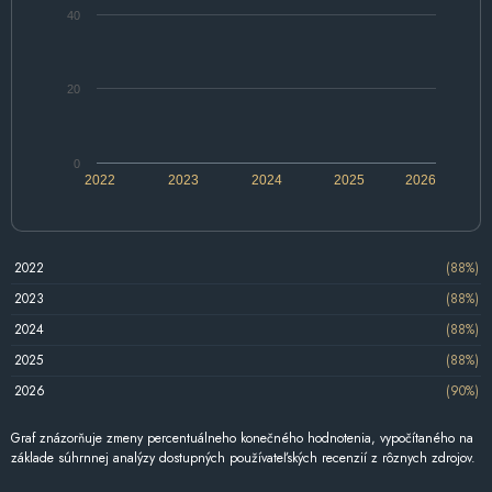
40
20
0
2022
2023
2024
2025
2026
2022
(88%)
2023
(88%)
2024
(88%)
2025
(88%)
2026
(90%)
Graf znázorňuje zmeny percentuálneho konečného hodnotenia, vypočítaného na
základe súhrnnej analýzy dostupných používateľských recenzií z rôznych zdrojov.