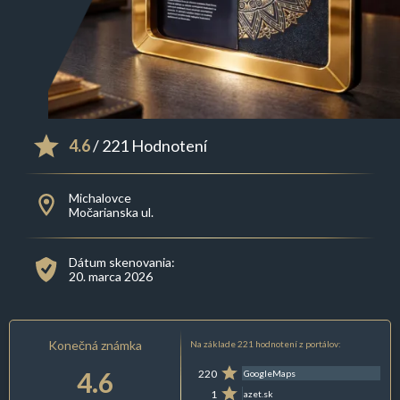
4.6
/ 221 Hodnotení
Michalovce
Močarianska ul.
Dátum skenovania:
20. marca 2026
Konečná známka
Na základe 221 hodnotení z portálov:
4.6
220
GoogleMaps
1
azet.sk