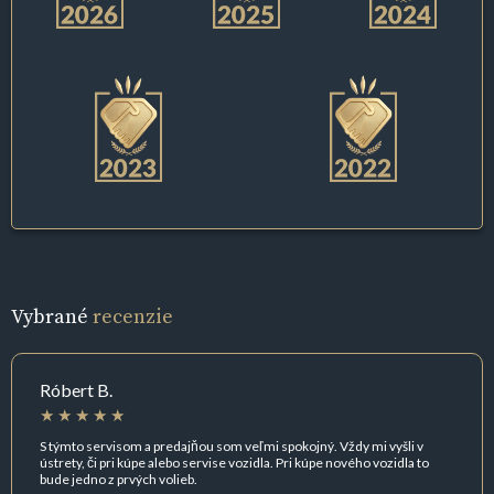
Vybrané
recenzie
Róbert B.
S týmto servisom a predajňou som veľmi spokojný. Vždy mi vyšli v
ústrety, či pri kúpe alebo servise vozidla. Pri kúpe nového vozidla to
bude jedno z prvých volieb.