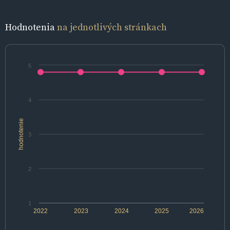
Hodnotenia
na jednotlivých stránkach
5
4
hodnotenie
3
2
1
2022
2023
2024
2025
2026