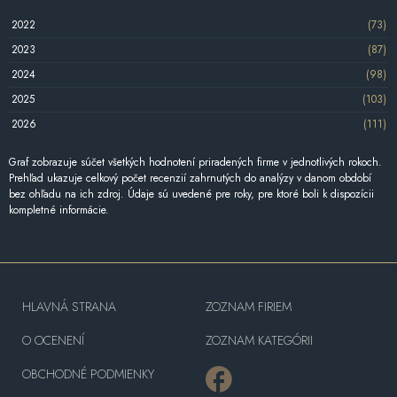
2022
(73)
2023
(87)
2024
(98)
2025
(103)
2026
(111)
Graf zobrazuje súčet všetkých hodnotení priradených firme v jednotlivých rokoch.
Prehľad ukazuje celkový počet recenzií zahrnutých do analýzy v danom období
bez ohľadu na ich zdroj. Údaje sú uvedené pre roky, pre ktoré boli k dispozícii
kompletné informácie.
HLAVNÁ STRANA
ZOZNAM FIRIEM
O OCENENÍ
ZOZNAM KATEGÓRII
OBCHODNÉ PODMIENKY