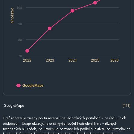
100
Množstvo
90
80
70
2022
2023
2024
2025
2026
GoogleMaps
GoogleMaps
(111)
Graf zobrazuje zmeny počtu recenzií na jednotlivých portáloch v nasledujúcich
obdobiach. Údaje ukazujú, ako sa vyvíjal počet hodnotení firmy v rôznych
recenzných službách, čo umožňuje porovnať ich podiel aj aktivitu používateľov na