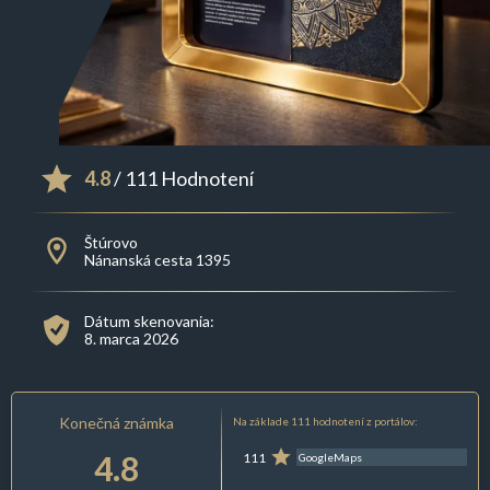
4.8
/ 111 Hodnotení
Štúrovo
Nánanská cesta 1395
Dátum skenovania:
8. marca 2026
Konečná známka
Na základe 111 hodnotení z portálov:
4.8
111
GoogleMaps