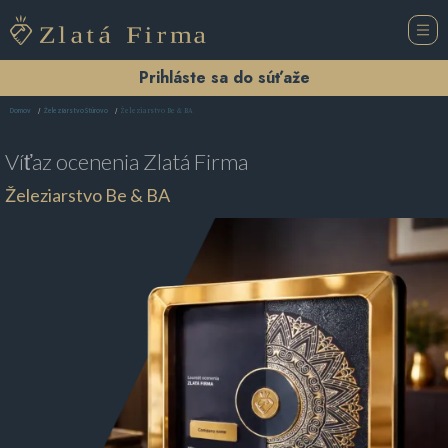
Prihláste sa do súťaže
Železiarstvo Be & BA
Domov
Železiarstvo Štúrovo
Víťaz ocenenia
Zlatá Firma
Železiarstvo Be & BA