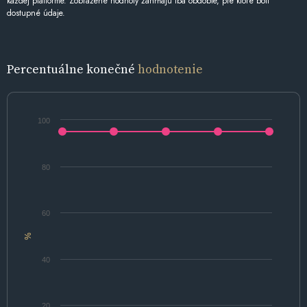
každej platforme. Zobrazené hodnoty zahŕňajú iba obdobie, pre ktoré boli
dostupné údaje.
Percentuálne konečné
hodnotenie
100
80
60
%
40
20