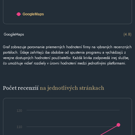
GoogleMaps
GoogleMaps
(4.8)
Graf zobrazuje porovnanie priemerných hodnotení firmy na vybraných recenzných
portáloch. Údaje zahŕňajú iba obdobie od spustenia programu a vychádzajú z
verejne dostupných hodnotení používateľov. Každá krivka zodpovedá inej službe,
čo umožňuje vidieť rozdiely v úrovni hodnotení medzi jednotlivými platformami.
Počet recenzií
na jednotlivých stránkach
120
110