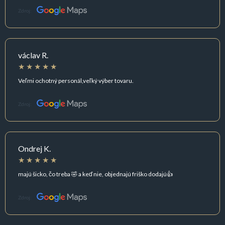
Zdroj:
václav R.
Veľmi ochotný personál,veľký výber tovaru.
Zdroj:
Ondrej K.
majú šicko, čo treba 🤣 a keď nie, objednajú friško dodajú👍
Zdroj: