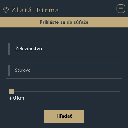
Prihláste sa do súťaže
+
0
km
Hľadať