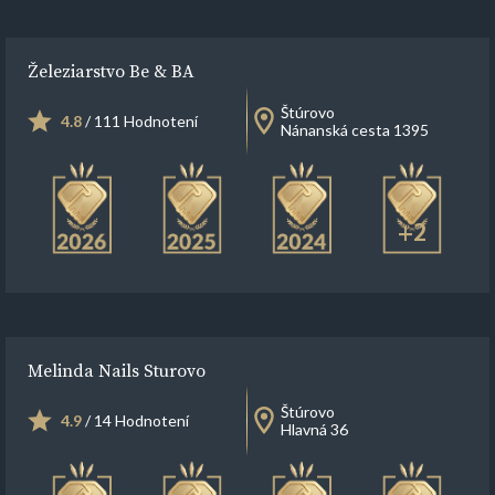
Železiarstvo Be & BA
Štúrovo
4.8
/ 111 Hodnotení
Nánanská cesta 1395
+2
Melinda Nails Sturovo
Štúrovo
4.9
/ 14 Hodnotení
Hlavná 36