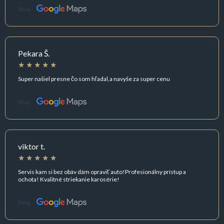
Zdroj:
Pekara Š.
Super našiel presne čo som hľadal,a navyše za super cenu
Zdroj:
viktor t.
Servis kam si bez obáv dám opraviť auto!Profesionálny prístup a
ochota! Kvalitné striekanie karosérie!
Zdroj: