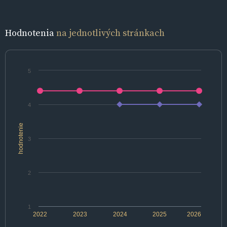
Hodnotenia
na jednotlivých stránkach
5
4
hodnotenie
3
2
1
2022
2023
2024
2025
2026