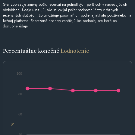
Graf zobrazuje zmeny počtu recenzií na jednotlivých portáloch v nasledujúcich
obdobiach. Údaje ukazujú, ako sa vyvíjal počet hodnotení firmy v rôznych
recenzných službách, čo umožňuje porovnať ich podiel aj aktivitu používateľov na
každej platforme. Zobrazené hodnoty zahŕňajú iba obdobie, pre ktoré boli
dostupné údaje.
Percentuálne konečné
hodnotenie
100
80
60
%
40