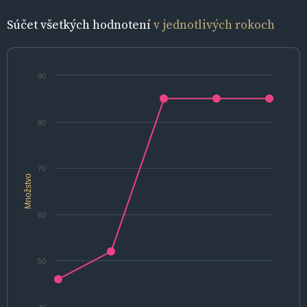
Súčet všetkých hodnotení
v jednotlivých rokoch
90
80
70
Množstvo
60
50