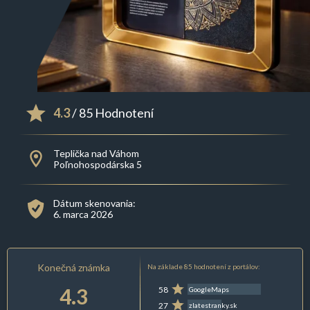
4.3
/ 85 Hodnotení
Teplička nad Váhom
Poľnohospodárska 5
Dátum skenovania:
6. marca 2026
Konečná známka
Na základe 85 hodnotení z portálov:
4.3
58
GoogleMaps
27
zlatestranky.sk