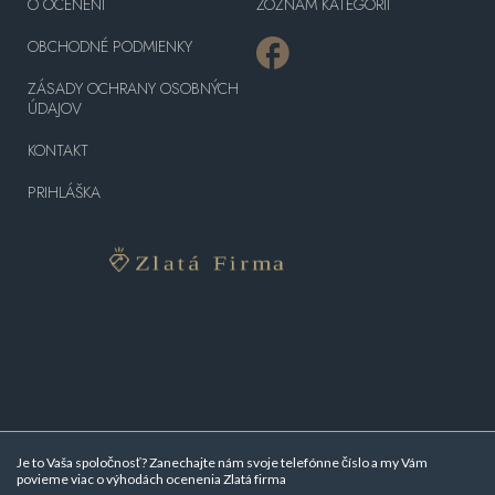
O OCENENÍ
ZOZNAM KATEGÓRII
OBCHODNÉ PODMIENKY
ZÁSADY OCHRANY OSOBNÝCH
ÚDAJOV
KONTAKT
PRIHLÁŠKA
Je to Vaša spoločnosť? Zanechajte nám svoje telefónne číslo a my Vám
povieme viac o
výhodách ocenenia Zlatá firma