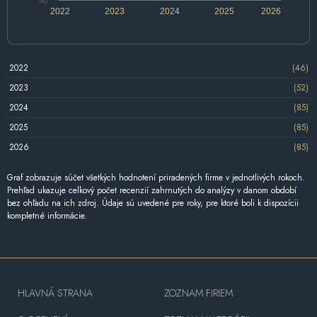
40
2022
2023
2024
2025
2026
2022
(46)
2023
(52)
2024
(85)
2025
(85)
2026
(85)
Graf zobrazuje súčet všetkých hodnotení priradených firme v jednotlivých rokoch.
Prehľad ukazuje celkový počet recenzií zahrnutých do analýzy v danom období
bez ohľadu na ich zdroj. Údaje sú uvedené pre roky, pre ktoré boli k dispozícii
kompletné informácie.
HLAVNÁ STRANA
ZOZNAM FIRIEM