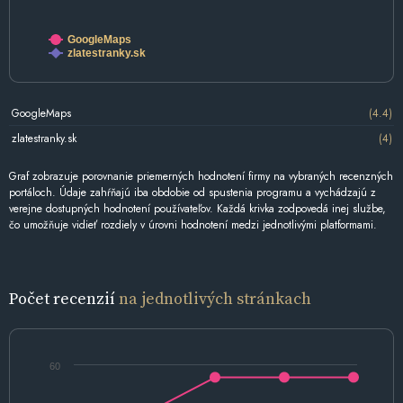
GoogleMaps
zlatestranky.sk
GoogleMaps
(4.4)
zlatestranky.sk
(4)
Graf zobrazuje porovnanie priemerných hodnotení firmy na vybraných recenzných
portáloch. Údaje zahŕňajú iba obdobie od spustenia programu a vychádzajú z
verejne dostupných hodnotení používateľov. Každá krivka zodpovedá inej službe,
čo umožňuje vidieť rozdiely v úrovni hodnotení medzi jednotlivými platformami.
Počet recenzií
na jednotlivých stránkach
60