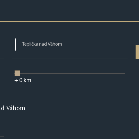
+
0
km
nad Váhom