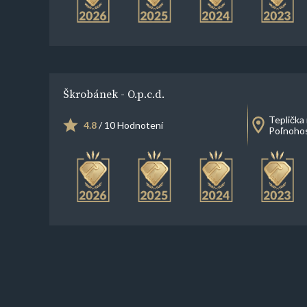
Škrobánek - O.p.c.d.
Teplička
4.8
/ 10 Hodnotení
Poľnoho