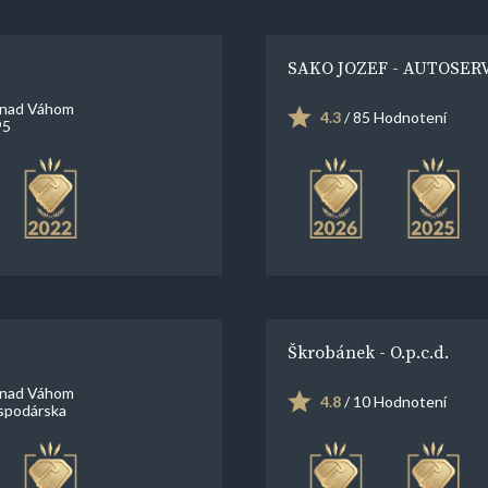
SAKO JOZEF - AUTOSER
 nad Váhom
4.3
/ 85 Hodnotení
95
Škrobánek - O.p.c.d.
 nad Váhom
4.8
/ 10 Hodnotení
spodárska