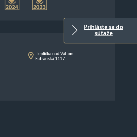
Prihláste sa do
súťaže
Teplička nad Váhom
Fatranská 1117