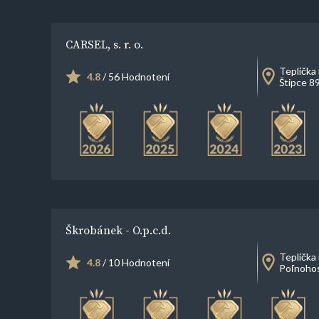
CARSEL, s. r. o.
Teplička
4.8
/ 56 Hodnotení
Štipce 8
Škrobánek - O.p.c.d.
Teplička
4.8
/ 10 Hodnotení
Poľnoho