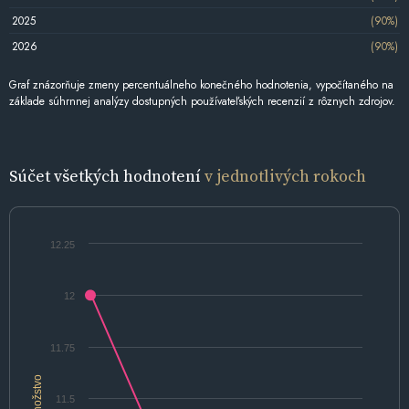
2025
(90%)
2026
(90%)
Graf znázorňuje zmeny percentuálneho konečného hodnotenia, vypočítaného na
základe súhrnnej analýzy dostupných používateľských recenzií z rôznych zdrojov.
Súčet všetkých hodnotení
v jednotlivých rokoch
12.25
12
11.75
Množstvo
11.5