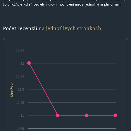
čo umožňuje vidieť rozdiely v úrovni hodnotení medzi jednotlivými platformami.
Počet recenzií
na jednotlivých stránkach
12.25
12
11.75
Množstvo
11.5
11.25
11
10.75