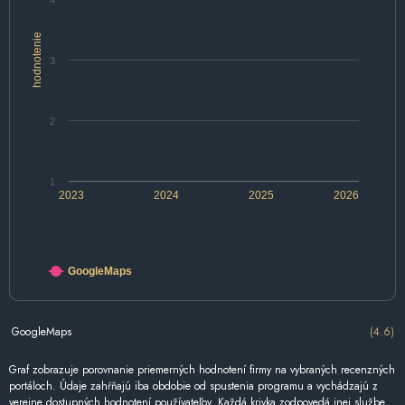
4
hodnotenie
3
2
1
2023
2024
2025
2026
GoogleMaps
GoogleMaps
(4.6)
Graf zobrazuje porovnanie priemerných hodnotení firmy na vybraných recenzných
portáloch. Údaje zahŕňajú iba obdobie od spustenia programu a vychádzajú z
verejne dostupných hodnotení používateľov. Každá krivka zodpovedá inej službe,