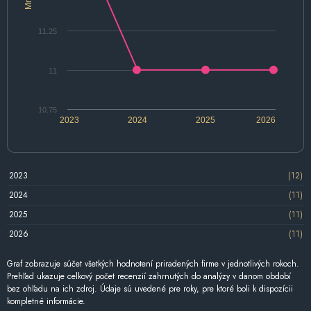
11.25
11
10.75
2023
2024
2025
2026
2023
(12)
2024
(11)
2025
(11)
2026
(11)
Graf zobrazuje súčet všetkých hodnotení priradených firme v jednotlivých rokoch.
Prehľad ukazuje celkový počet recenzií zahrnutých do analýzy v danom období
bez ohľadu na ich zdroj. Údaje sú uvedené pre roky, pre ktoré boli k dispozícii
kompletné informácie.