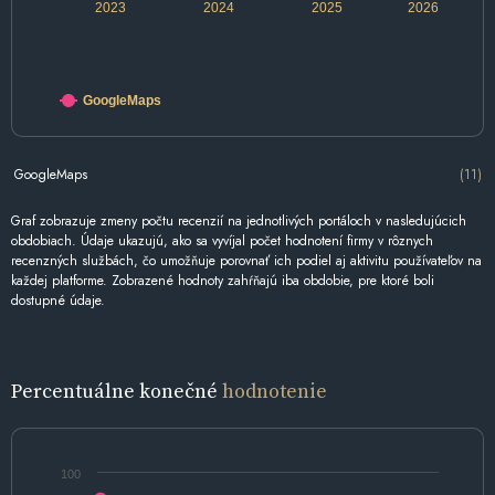
2023
2024
2025
2026
GoogleMaps
GoogleMaps
(11)
Graf zobrazuje zmeny počtu recenzií na jednotlivých portáloch v nasledujúcich
obdobiach. Údaje ukazujú, ako sa vyvíjal počet hodnotení firmy v rôznych
recenzných službách, čo umožňuje porovnať ich podiel aj aktivitu používateľov na
každej platforme. Zobrazené hodnoty zahŕňajú iba obdobie, pre ktoré boli
dostupné údaje.
Percentuálne konečné
hodnotenie
100