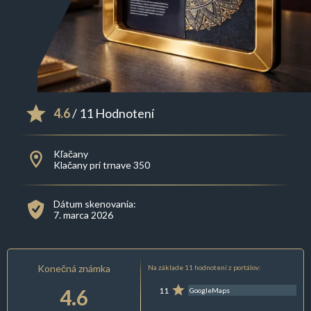
4.6
/ 11 Hodnotení
Kľačany
Klačany pri trnave 350
Dátum skenovania:
7. marca 2026
Konečná známka
Na základe 11 hodnotení z portálov:
4.6
11
GoogleMaps