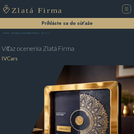
Prihláste sa do súťaže
IVCars
Domov
Predajca automobilov Kľačany
Víťaz ocenenia
Zlatá Firma
IVCars