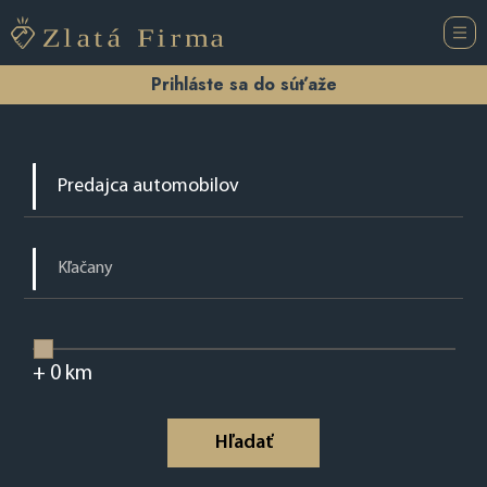
Prihláste sa do súťaže
+
0
km
Hľadať