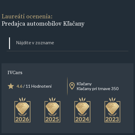
Laureáti ocenenia:
Predajca automobilov Kľačany
IVCars
Kľačany
4.6
/ 11 Hodnotení
Klačany pri trnave 350