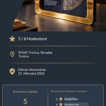
5
/ 6 Hodnotení
92542 Trstice, Slovakia
Trstice
Dátum skenovania:
21. februára 2026
Konečná známka
Na základe 6 hodnotení z portálov:
5
2
GoogleMaps
4
facebook.com