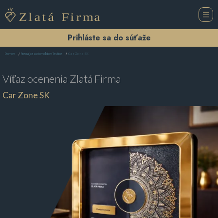
Prihláste sa do súťaže
Car Zone SK
Domov
Predajca automobilov Trstice
Víťaz ocenenia
Zlatá Firma
Car Zone SK