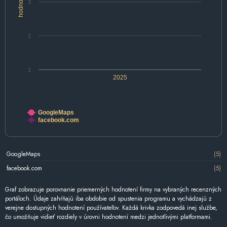
hodnotenie
3
2
1
2025
GoogleMaps
facebook.com
GoogleMaps
(5)
facebook.com
(5)
Graf zobrazuje porovnanie priemerných hodnotení firmy na vybraných recenzných
portáloch. Údaje zahŕňajú iba obdobie od spustenia programu a vychádzajú z
verejne dostupných hodnotení používateľov. Každá krivka zodpovedá inej službe,
čo umožňuje vidieť rozdiely v úrovni hodnotení medzi jednotlivými platformami.