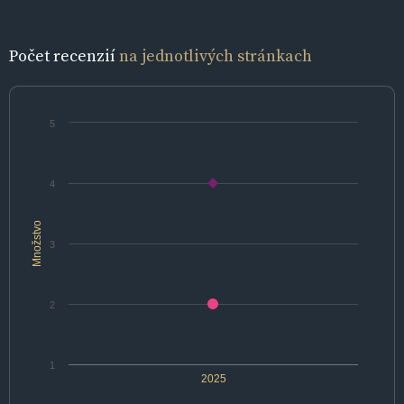
Počet recenzií
na jednotlivých stránkach
5
4
Množstvo
3
2
1
2025