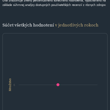
Graf znázorňuje zmeny percentuálneho konečného hodnotenia, vypočítaného na
základe súhrnnej analýzy dostupných používateľských recenzií z rôznych zdrojov.
Súčet všetkých hodnotení
v jednotlivých rokoch
Množstvo
6