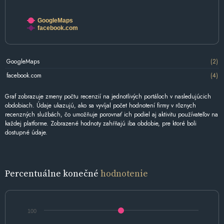
GoogleMaps
facebook.com
GoogleMaps
(2)
facebook.com
(4)
Graf zobrazuje zmeny počtu recenzií na jednotlivých portáloch v nasledujúcich
obdobiach. Údaje ukazujú, ako sa vyvíjal počet hodnotení firmy v rôznych
recenzných službách, čo umožňuje porovnať ich podiel aj aktivitu používateľov na
každej platforme. Zobrazené hodnoty zahŕňajú iba obdobie, pre ktoré boli
dostupné údaje.
Percentuálne konečné
hodnotenie
100