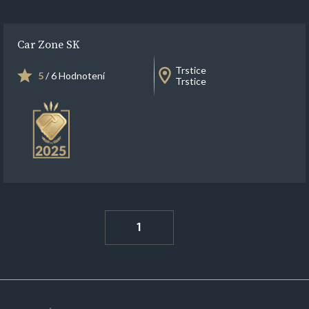
Car Zone SK
Trstice
5
/ 6 Hodnotení
Trstice
1