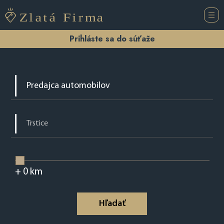
Prihláste sa do súťaže
+
0
km
Hľadať