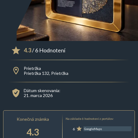
4.3
/ 6 Hodnotení
Prietržka
Prietržka 132, Prietržka
Dátum skenovania:
21. marca 2026
Konečná známka
Na základe 6 hodnotení z portálov:
4.3
6
GoogleMaps