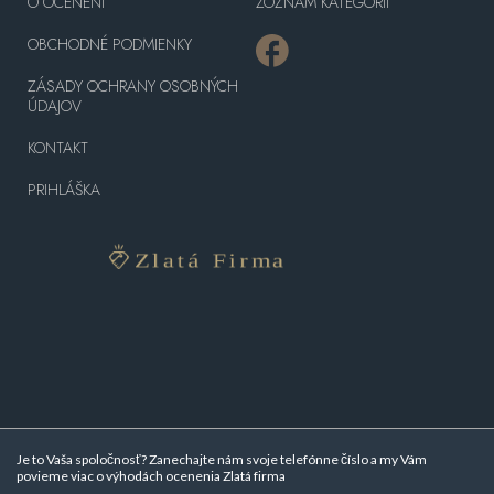
O OCENENÍ
ZOZNAM KATEGÓRII
OBCHODNÉ PODMIENKY
ZÁSADY OCHRANY OSOBNÝCH
ÚDAJOV
KONTAKT
PRIHLÁŠKA
Je to Vaša spoločnosť? Zanechajte nám svoje telefónne číslo a my Vám
povieme viac o
výhodách ocenenia Zlatá firma