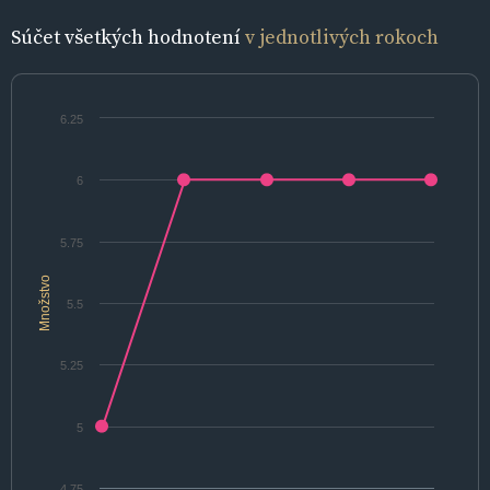
Súčet všetkých hodnotení
v jednotlivých rokoch
6.25
6
5.75
Množstvo
5.5
5.25
5
4.75