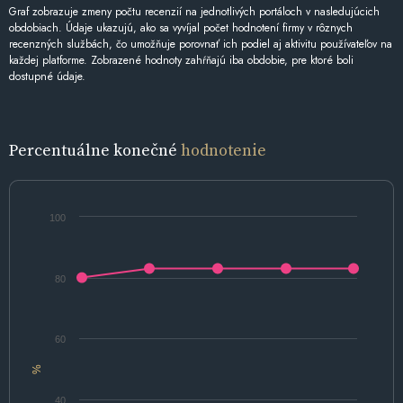
Graf zobrazuje zmeny počtu recenzií na jednotlivých portáloch v nasledujúcich
obdobiach. Údaje ukazujú, ako sa vyvíjal počet hodnotení firmy v rôznych
recenzných službách, čo umožňuje porovnať ich podiel aj aktivitu používateľov na
každej platforme. Zobrazené hodnoty zahŕňajú iba obdobie, pre ktoré boli
dostupné údaje.
Percentuálne konečné
hodnotenie
100
80
60
%
40