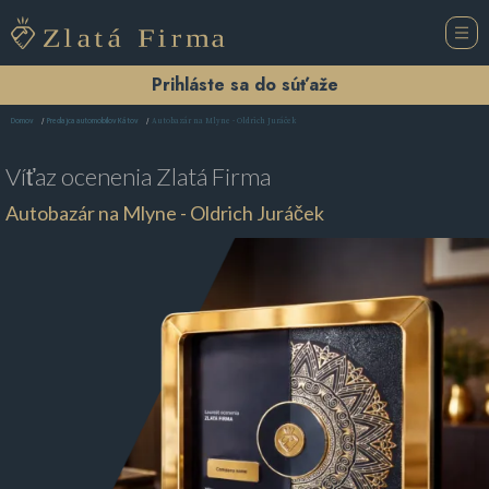
Prihláste sa do súťaže
Autobazár na Mlyne - Oldrich Juráček
Domov
Predajca automobilov Kátov
Víťaz ocenenia
Zlatá Firma
Autobazár na Mlyne - Oldrich Juráček