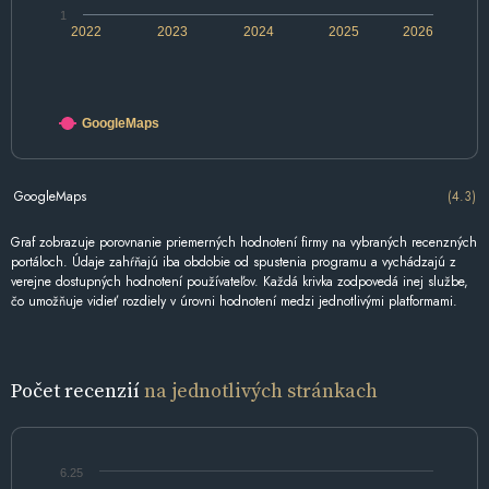
1
2022
2023
2024
2025
2026
GoogleMaps
GoogleMaps
(4.3)
Graf zobrazuje porovnanie priemerných hodnotení firmy na vybraných recenzných
portáloch. Údaje zahŕňajú iba obdobie od spustenia programu a vychádzajú z
verejne dostupných hodnotení používateľov. Každá krivka zodpovedá inej službe,
čo umožňuje vidieť rozdiely v úrovni hodnotení medzi jednotlivými platformami.
Počet recenzií
na jednotlivých stránkach
6.25