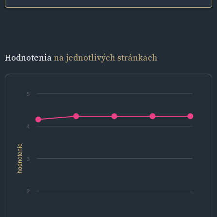
Hodnotenia
na jednotlivých stránkach
5
4
hodnotenie
3
2