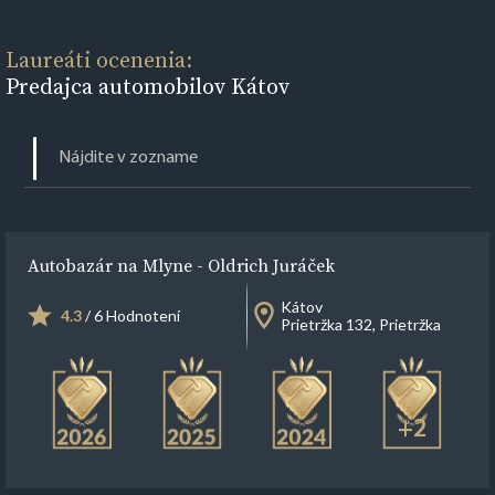
Laureáti ocenenia:
Predajca automobilov Kátov
Autobazár na Mlyne - Oldrich Juráček
Kátov
4.3
/ 6 Hodnotení
Prietržka 132, Prietržka
+2