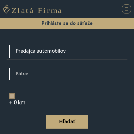
Prihláste sa do súťaže
+
0
km
Hľadať