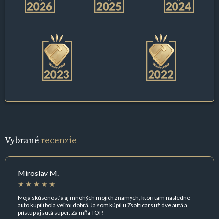
Vybrané
recenzie
Miroslav M.
Moja skúsenosť a aj mnohých mojich znamych, ktorí tam nasledne
auto kupili bola veľmi dobrá. Ja som kúpil u Zsolticars už dve autá a
prístup aj autá super. Za mňa TOP.