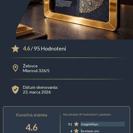
4.6
/ 95 Hodnotení
Želovce
Mierová 326/5
Dátum skenovania:
23. marca 2026
Konečná známka
Na základe 95 hodnotení z portálov:
4.6
91
GoogleMaps
4
facebook.com