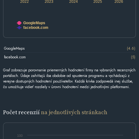
2022
2023
2024
2025
2026
GoogleMaps
facebook.com
GoogleMaps
(4.6)
facebook.com
(5)
Graf zobrazuje porovnanie priemerných hodnotení firmy na vybraných recenzných
portáloch. Údaje zahŕňajú iba obdobie od spustenia programu a vychádzajú z
verejne dostupných hodnotení používateľov. Každá krivka zodpovedá inej službe,
čo umožňuje vidieť rozdiely v úrovni hodnotení medzi jednotlivými platformami.
Počet recenzií
na jednotlivých stránkach
100