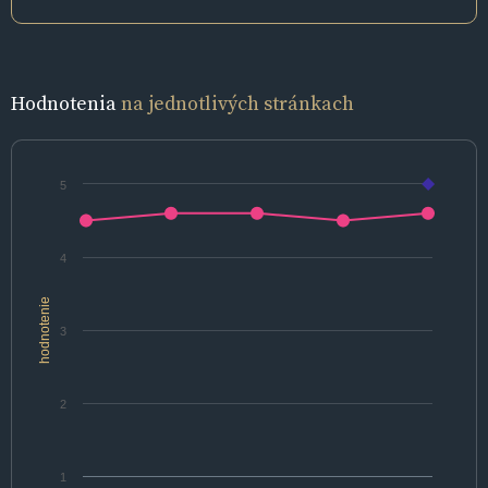
Hodnotenia
na jednotlivých stránkach
5
4
hodnotenie
3
2
1