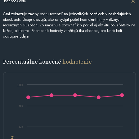
facebook.com
(4)
Graf zobrazuje zmeny počtu recenzií na jednotlivých portáloch v nasledujúcich
obdobiach. Údaje ukazujú, ako sa vyvíjal počet hodnotení firmy v rôznych
recenzných službách, čo umožňuje porovnať ich podiel aj aktivitu používateľov na
každej platforme. Zobrazené hodnoty zahŕňajú iba obdobie, pre ktoré boli
dostupné údaje.
Percentuálne konečné
hodnotenie
100
80
60
%