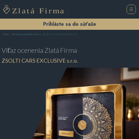
Prihláste sa do súťaže
ZSOLTI CARS EXCLUSIVE s.r.o.
Domov
Predajca automobilov Želovce
Víťaz ocenenia
Zlatá Firma
ZSOLTI CARS EXCLUSIVE s.r.o.