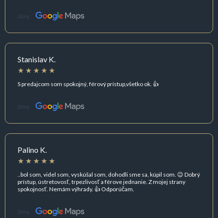
Zdroj:
Stanislav K.
S predajcom som spokojný, férový prístup,všetko ok. 👍
Zdroj:
Palino K.
..bol som, videl som, vyskúšal som, dohodli sme sa, kúpil som. 😉 Dobrý
prístup, ústretovosť, trpezlivosť a férove jednanie. Z mojej strany
spokojnosť. Nemám výhrady. 👍 Odporúčam.
Zdroj: