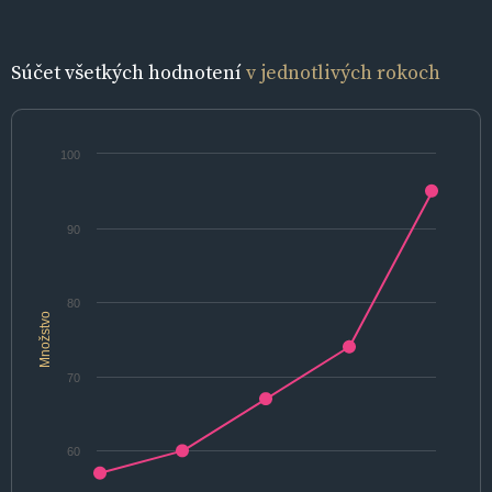
Súčet všetkých hodnotení
v jednotlivých rokoch
100
90
80
Množstvo
70
60