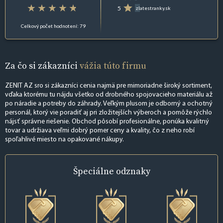
5
zlatestranky.sk
Celkový počet hodnotení: 79
Za čo si zákazníci
vážia túto firmu
ZENIT AZ sro si zákazníci cenia najmä pre mimoriadne široký sortiment,
vďaka ktorému tu nájdu všetko od drobného spojovacieho materiálu až
po náradie a potreby do záhrady. Veľkým plusom je odborný a ochotný
personál, ktorý vie poradiť aj pri zložitejších výberoch a pomôže rýchlo
nájsť správne riešenie. Obchod pôsobí profesionálne, ponúka kvalitný
tovar a udržiava veľmi dobrý pomer ceny a kvality, čo z neho robí
spoľahlivé miesto na opakované nákupy.
Špeciálne
odznaky