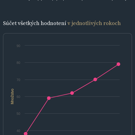
Súčet všetkých hodnotení
v jednotlivých rokoch
90
80
70
Množstvo
60
50
40