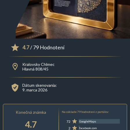
4.7
/ 79 Hodnotení
Kralovsky Chlmec
Hlavná 808/45
Dátum skenovania:
9. marca 2026
Konečná známka
Na základe 79 hodnotení z portálov:
4.7
72
GoogleMaps
2
facebook.com