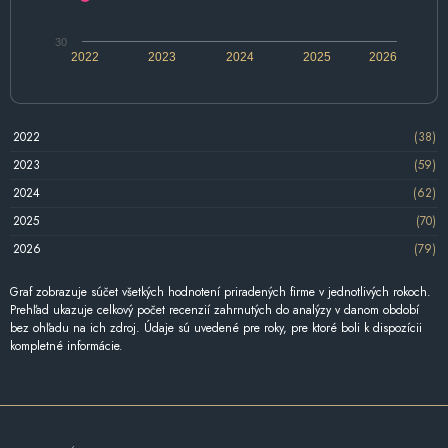
30
2022
2023
2024
2025
2026
2022
(38)
2023
(59)
2024
(62)
2025
(70)
2026
(79)
Graf zobrazuje súčet všetkých hodnotení priradených firme v jednotlivých rokoch.
Prehľad ukazuje celkový počet recenzií zahrnutých do analýzy v danom období
bez ohľadu na ich zdroj. Údaje sú uvedené pre roky, pre ktoré boli k dispozícii
kompletné informácie.