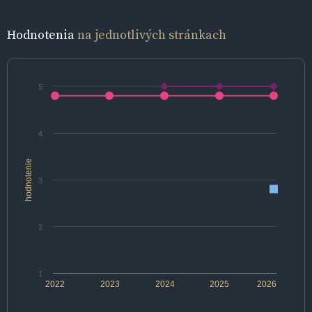
Hodnotenia
na jednotlivých stránkach
5
4
hodnotenie
3
2
1
2022
2023
2024
2025
2026