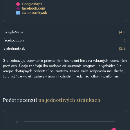
GoogleMaps
facebook.com
zlatestranky.sk
GoogleMaps
(4.8)
facebook.com
(5)
zlatestranky.sk
(2.8)
Graf zobrazuje porovnanie priemerných hodnotení firmy na vybraných recenzných
portáloch. Údaje zahŕňajú iba obdobie od spustenia programu a vychádzajú z
verejne dostupných hodnotení používateľov. Každá krivka zodpovedá inej službe,
čo umožňuje vidieť rozdiely v úrovni hodnotení medzi jednotlivými platformami.
Počet recenzií
na jednotlivých stránkach
80