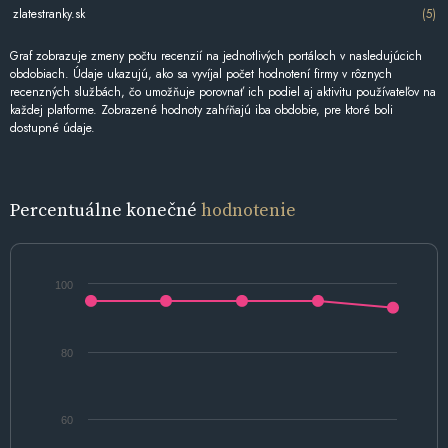
zlatestranky.sk
(5)
Graf zobrazuje zmeny počtu recenzií na jednotlivých portáloch v nasledujúcich
obdobiach. Údaje ukazujú, ako sa vyvíjal počet hodnotení firmy v rôznych
recenzných službách, čo umožňuje porovnať ich podiel aj aktivitu používateľov na
každej platforme. Zobrazené hodnoty zahŕňajú iba obdobie, pre ktoré boli
dostupné údaje.
Percentuálne konečné
hodnotenie
100
80
60