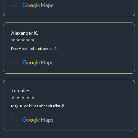
Zdroj:
Alexander K.
Dobrý obchod profi personál
Zdroj:
Tomáš F.
Majú tu od klinca až po vŕtačku 😎
Zdroj: