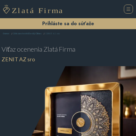
Prihláste sa do súťaže
ZENIT AZ sro
Domov
Železiarstvo Kráľovský Chlmec
Víťaz ocenenia
Zlatá Firma
ZENIT AZ sro