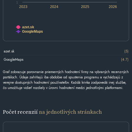
1
2023
2024
2025
2026
azet.sk
GoogleMaps
azet.sk
(5)
GoogleMaps
(4.7)
Graf zobrazuje porovnanie priemerných hodnotení firmy na vybraných recenzných
portáloch. Údaje zahŕňajú iba obdobie od spustenia programu a vychádzajú z
verejne dostupných hodnotení používateľov. Každá krivka zodpovedá inej službe,
čo umožňuje vidieť rozdiely v úrovni hodnotení medzi jednotlivými platformami.
Počet recenzií
na jednotlivých stránkach