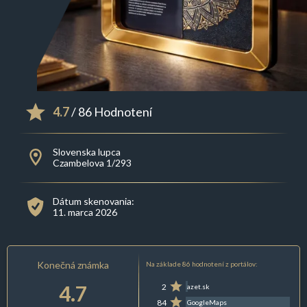
4.7
/ 86 Hodnotení
Slovenska lupca
Czambelova 1/293
Dátum skenovania:
11. marca 2026
Konečná známka
Na základe 86 hodnotení z portálov:
4.7
2
azet.sk
84
GoogleMaps