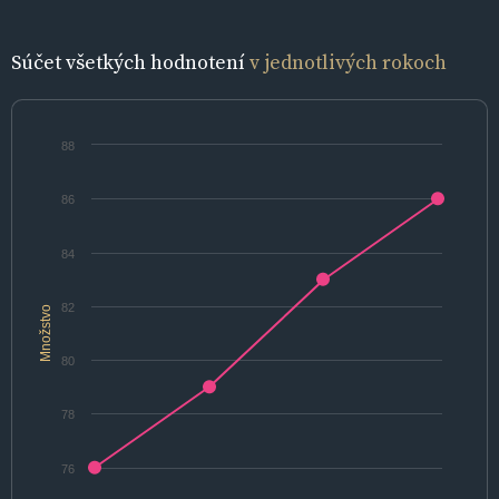
Súčet všetkých hodnotení
v jednotlivých rokoch
88
86
84
82
Množstvo
80
78
76