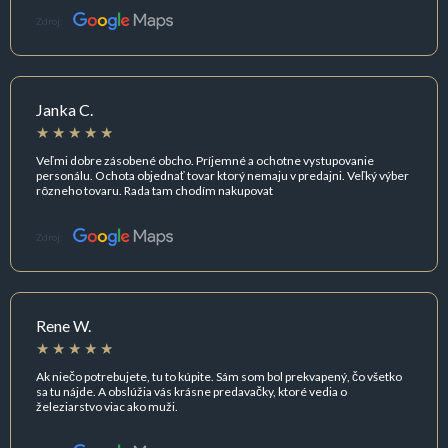
Zdroj:
Janka C.
Veľmi dobre zásobené obcho. Príjemné a ochotne vystupovanie
personálu. Ochota objednať tovar ktorý nemaju v predajni. Veľký výber
rôzneho tovaru. Rada tam chodím nakupovat
Zdroj:
Rene W.
Ak niečo potrebujete, tu to kúpite. Sám som bol prekvapený, čo všetko
sa tu nájde. A obslúžia vás krásne predavačky, ktoré vedia o
železiarstvo viac ako muži.