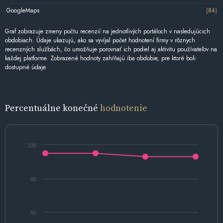
GoogleMaps
(84)
Graf zobrazuje zmeny počtu recenzií na jednotlivých portáloch v nasledujúcich
obdobiach. Údaje ukazujú, ako sa vyvíjal počet hodnotení firmy v rôznych
recenzných službách, čo umožňuje porovnať ich podiel aj aktivitu používateľov na
každej platforme. Zobrazené hodnoty zahŕňajú iba obdobie, pre ktoré boli
dostupné údaje.
Percentuálne konečné
hodnotenie
100
80
60