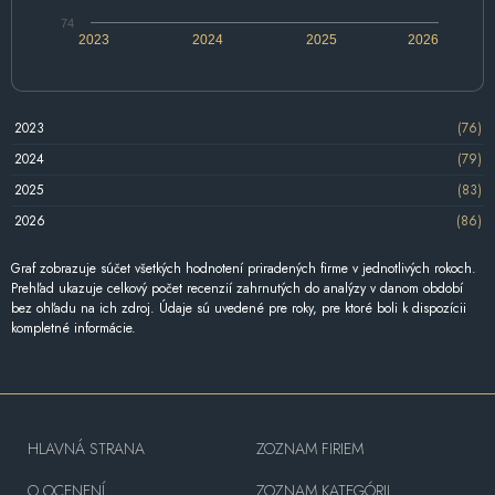
74
2023
2024
2025
2026
2023
(76)
2024
(79)
2025
(83)
2026
(86)
Graf zobrazuje súčet všetkých hodnotení priradených firme v jednotlivých rokoch.
Prehľad ukazuje celkový počet recenzií zahrnutých do analýzy v danom období
bez ohľadu na ich zdroj. Údaje sú uvedené pre roky, pre ktoré boli k dispozícii
kompletné informácie.
HLAVNÁ STRANA
ZOZNAM FIRIEM
O OCENENÍ
ZOZNAM KATEGÓRII