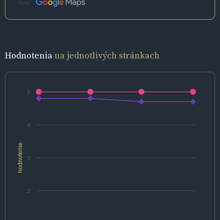
Zdroj:
Hodnotenia
na jednotlivých stránkach
5
4
hodnotenie
3
2