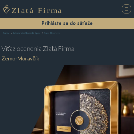
Prihláste sa do súťaže
Zemo-Moravčík
Domov
Železiarstvo Slovenská Ľupča
Víťaz ocenenia
Zlatá Firma
Zemo-Moravčík