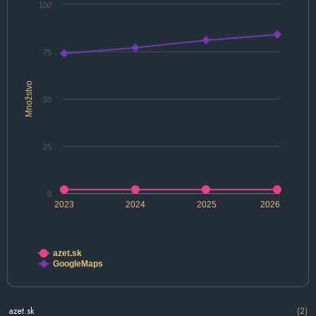
100
75
Množstvo
50
25
0
2023
2024
2025
2026
azet.sk
GoogleMaps
azet.sk
(2)