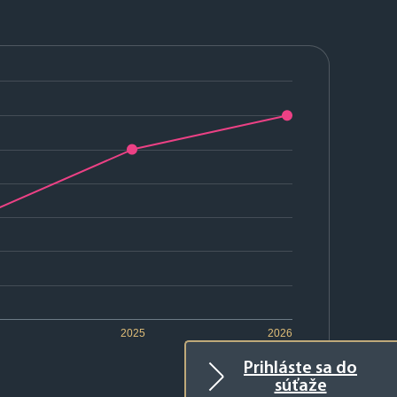
2025
2026
Prihláste sa do
súťaže