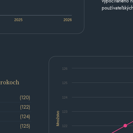
vypočítaného n
používateľských
2025
2026
126
 rokoch
125
(120)
124
(122)
123
Množstvo
(124)
(125)
122