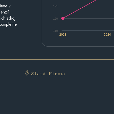
irme v
121
cenzií
ich zdroj.
120
 kompletné
119
2023
2024