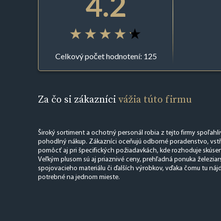
4.2
Celkový počet hodnotení: 125
Za čo si zákazníci
vážia túto firmu
Široký sortiment a ochotný personál robia z tejto firmy spoľahli
pohodlný nákup. Zákazníci oceňujú odborné poradenstvo, vstř
pomôcť aj pri špecifických požiadavkách, kde rozhoduje skúse
Veľkým plusom sú aj priaznivé ceny, prehľadná ponuka železiars
spojovacieho materiálu či ďalších výrobkov, vďaka čomu tu nájd
potrebné na jednom mieste.