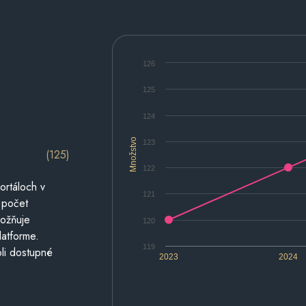
126
125
124
Množstvo
123
(125)
122
ortáloch v
121
 počet
možňuje
120
latforme.
119
li dostupné
2023
2024