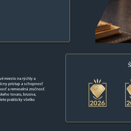
Š
vé miesto na rýchly a
ícny prístup a schopnosť
nosť a remeselná zručnosť.
keho tovaru, brusiva,
ete prakticky všetko