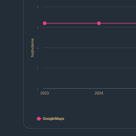
5
4
hodnotenie
3
2
1
2023
2024
GoogleMaps