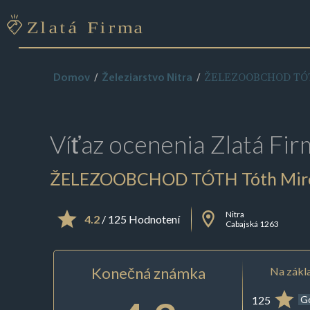
ŽELEZOOBCHOD TÓTH
Domov
Železiarstvo Nitra
Víťaz ocenenia
Zlatá Fir
ŽELEZOOBCHOD TÓTH Tóth Miros
Nitra
4.2
/ 125 Hodnotení
Cabajská 1263
Konečná známka
Na zákla
125
G