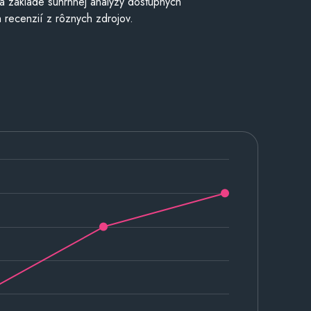
a základe súhrnnej analýzy dostupných
 recenzií z rôznych zdrojov.