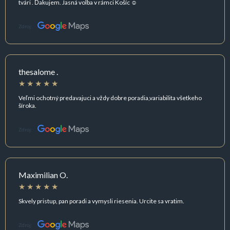
tvári . Ďakujem. Jasná volba v rámci Košíc ☺️
Zdroj:
thesalome .
Veľmi ochotný predavajuci a vždy dobre poradia,variabilita všetkeho
šíroka.
Zdroj:
Maximilian O.
Skvely pristup, pan poradi a vymysli riesenia. Urcite sa vratim.
Zdroj: