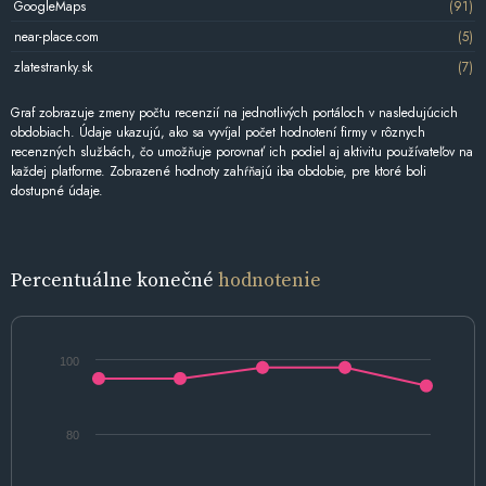
GoogleMaps
(91)
near-place.com
(5)
zlatestranky.sk
(7)
Graf zobrazuje zmeny počtu recenzií na jednotlivých portáloch v nasledujúcich
obdobiach. Údaje ukazujú, ako sa vyvíjal počet hodnotení firmy v rôznych
recenzných službách, čo umožňuje porovnať ich podiel aj aktivitu používateľov na
každej platforme. Zobrazené hodnoty zahŕňajú iba obdobie, pre ktoré boli
dostupné údaje.
Percentuálne konečné
hodnotenie
100
80