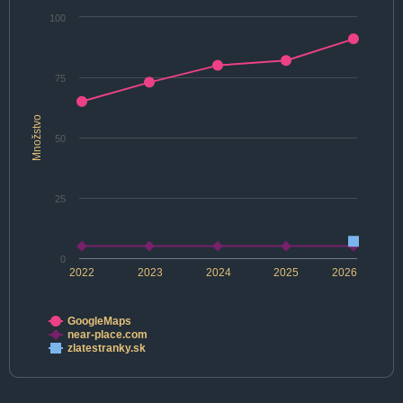
100
75
Množstvo
50
25
0
2022
2023
2024
2025
2026
GoogleMaps
near-place.com
zlatestranky.sk