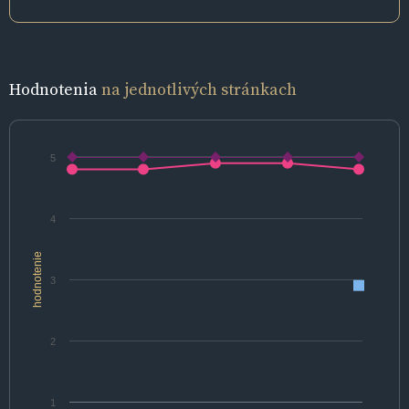
Hodnotenia
na jednotlivých stránkach
5
4
hodnotenie
3
2
1