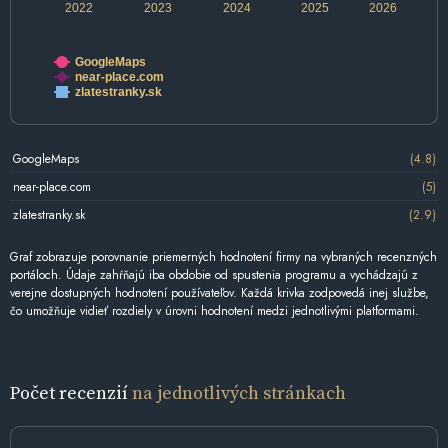
2022
2023
2024
2025
2026
GoogleMaps
near-place.com
zlatestranky.sk
GoogleMaps
(4.8)
near-place.com
(5)
zlatestranky.sk
(2.9)
Graf zobrazuje porovnanie priemerných hodnotení firmy na vybraných recenzných
portáloch. Údaje zahŕňajú iba obdobie od spustenia programu a vychádzajú z
verejne dostupných hodnotení používateľov. Každá krivka zodpovedá inej službe,
čo umožňuje vidieť rozdiely v úrovni hodnotení medzi jednotlivými platformami.
Počet recenzií
na jednotlivých stránkach