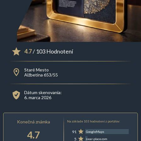
4.7
/ 103 Hodnotení
Staré Mesto
Alžbetina 653/55
Dátum skenovania:
6. marca 2026
Konečná známka
Na základe 103 hodnotení z portálov:
4.7
91
GoogleMaps
5
near-place.com