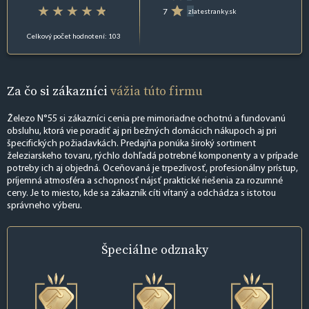
7
zlatestranky.sk
Celkový počet hodnotení: 103
Za čo si zákazníci
vážia túto firmu
Železo N°55 si zákazníci cenia pre mimoriadne ochotnú a fundovanú
obsluhu, ktorá vie poradiť aj pri bežných domácich nákupoch aj pri
špecifických požiadavkách. Predajňa ponúka široký sortiment
železiarskeho tovaru, rýchlo dohľadá potrebné komponenty a v prípade
potreby ich aj objedná. Oceňovaná je trpezlivosť, profesionálny prístup,
príjemná atmosféra a schopnosť nájsť praktické riešenia za rozumné
ceny. Je to miesto, kde sa zákazník cíti vítaný a odchádza s istotou
správneho výberu.
Špeciálne
odznaky