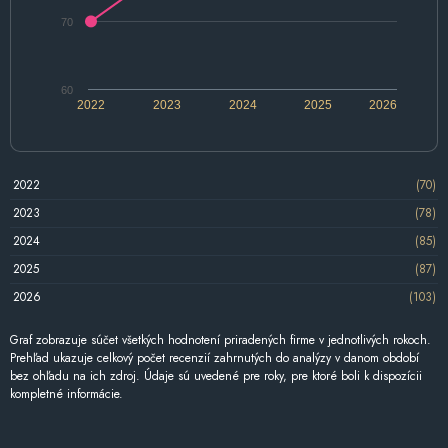
70
60
2022
2023
2024
2025
2026
2022
(70)
2023
(78)
2024
(85)
2025
(87)
2026
(103)
Graf zobrazuje súčet všetkých hodnotení priradených firme v jednotlivých rokoch.
Prehľad ukazuje celkový počet recenzií zahrnutých do analýzy v danom období
bez ohľadu na ich zdroj. Údaje sú uvedené pre roky, pre ktoré boli k dispozícii
kompletné informácie.