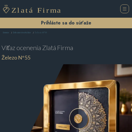
Prihláste sa do súťaže
Železo N°55
Domov
Železiarstvo Košice
Víťaz ocenenia
Zlatá Firma
Železo N°55