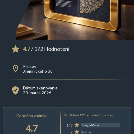
4.7
/ 172 Hodnotení
Presov
Jilemnického 3c
Dátum skenovania:
20. marca 2026
Konečná známka
Na základe 172 hodnotení z portálov:
4.7
143
GoogleMaps
2
azet.sk