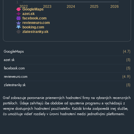
1
2022
2023
2024
2025
2026
GoogleMaps
azet.sk
facebook.com
revieweuro.com
booking.com
zlatestranky.sk
GoogleMaps
(4.7)
azet.sk
(5)
facebook.com
(5)
revieweuro.com
(4.9)
zlatestranky.sk
(5)
Graf zobrazuje porovnanie priemerných hodnotení firmy na vybraných recenzných
portáloch. Údaje zahŕňajú iba obdobie od spustenia programu a vychádzajú z
verejne dostupných hodnotení používateľov. Každá krivka zodpovedá inej službe,
čo umožňuje vidieť rozdiely v úrovni hodnotení medzi jednotlivými platformami.