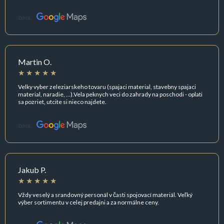
Zdroj:
Martin O.
Velky vyber zeleziarskeho tovaru (spajaci material, stavebny spajaci
material, naradie, ...).Vela peknych veci do zahrady na poschodi - oplati
sa pozriet, utcite si nieco najdete.
Zdroj:
Jakub P.
Vždy veselý a srandovný personál v časti spojovací materiál. Veľký
výber sortimentu v celej predajni a za normálne ceny.