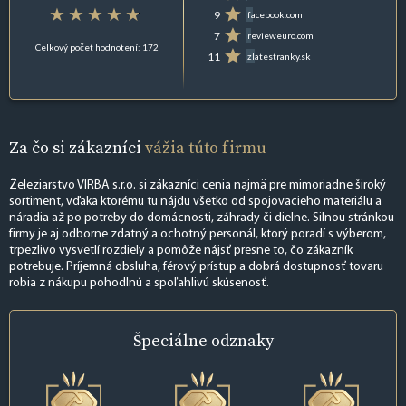
9
facebook.com
7
revieweuro.com
Celkový počet hodnotení: 172
11
zlatestranky.sk
Za čo si zákazníci
vážia túto firmu
Železiarstvo VIRBA s.r.o. si zákazníci cenia najmä pre mimoriadne široký
sortiment, vďaka ktorému tu nájdu všetko od spojovacieho materiálu a
náradia až po potreby do domácnosti, záhrady či dielne. Silnou stránkou
firmy je aj odborne zdatný a ochotný personál, ktorý poradí s výberom,
trpezlivo vysvetlí rozdiely a pomôže nájsť presne to, čo zákazník
potrebuje. Príjemná obsluha, férový prístup a dobrá dostupnosť tovaru
robia z nákupu pohodlnú a spoľahlivú skúsenosť.
Špeciálne
odznaky