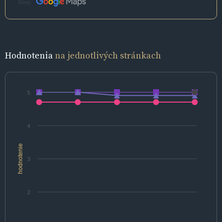
Zdroj:
Hodnotenia
na jednotlivých stránkach
5
4
hodnotenie
3
2