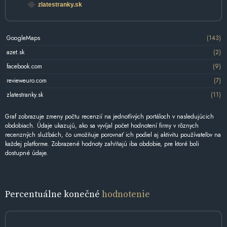
zlatestranky.sk
GoogleMaps
(143)
azet.sk
(2)
facebook.com
(9)
revieweuro.com
(7)
zlatestranky.sk
(11)
Graf zobrazuje zmeny počtu recenzií na jednotlivých portáloch v nasledujúcich
obdobiach. Údaje ukazujú, ako sa vyvíjal počet hodnotení firmy v rôznych
recenzných službách, čo umožňuje porovnať ich podiel aj aktivitu používateľov na
každej platforme. Zobrazené hodnoty zahŕňajú iba obdobie, pre ktoré boli
dostupné údaje.
Percentuálne konečné
hodnotenie