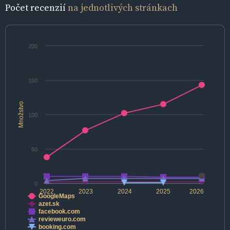
Počet recenzií
na jednotlivých stránkach
200
150
Množstvo
100
50
0
2022
2023
2024
2025
2026
GoogleMaps
azet.sk
facebook.com
revieweuro.com
booking.com