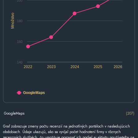
200
Množstvo
180
160
140
2022
2023
2024
2025
2026
GoogleMaps
GoogleMaps
(207)
Graf zobrazuje zmeny počtu recenzií na jednotlivých portáloch v nasledujúcich
obdobiach. Údaje ukazujú, ako sa vyvíjal počet hodnotení firmy v rôznych
recenzných službách, čo umožňuje porovnať ich podiel aj aktivitu používateľov na