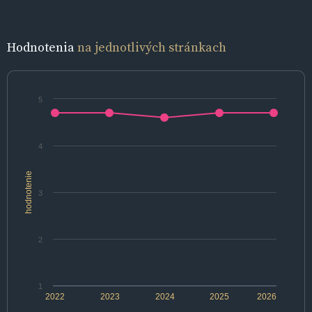
Hodnotenia
na jednotlivých stránkach
5
4
hodnotenie
3
2
1
2022
2023
2024
2025
2026