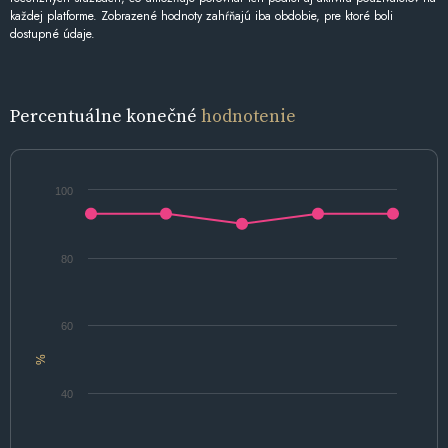
každej platforme. Zobrazené hodnoty zahŕňajú iba obdobie, pre ktoré boli
dostupné údaje.
Percentuálne konečné
hodnotenie
100
80
60
%
40