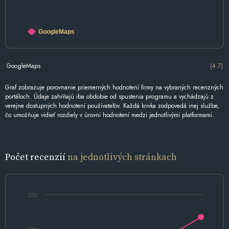
GoogleMaps
GoogleMaps
(4.7)
Graf zobrazuje porovnanie priemerných hodnotení firmy na vybraných recenzných
portáloch. Údaje zahŕňajú iba obdobie od spustenia programu a vychádzajú z
verejne dostupných hodnotení používateľov. Každá krivka zodpovedá inej službe,
čo umožňuje vidieť rozdiely v úrovni hodnotení medzi jednotlivými platformami.
Počet recenzií
na jednotlivých stránkach
220