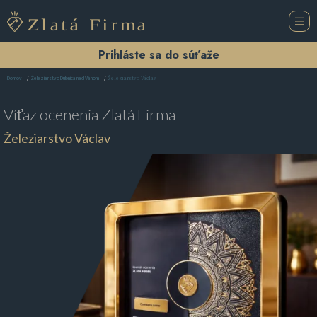
Prihláste sa do súťaže
Železiarstvo Václav
Domov
Železiarstvo Dubnica nad Váhom
Víťaz ocenenia
Zlatá Firma
Železiarstvo Václav