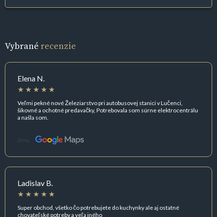
Vybrané
recenzie
Elena N.
Veľmi pekné nové Železiarstvo pri autobusovej stanici v Lučenci,
šikovné a ochotné predavačky, Potrebovala som súrne elektrocentrálu
a našla som.
Zdroj:
Ladislav B.
Super obchod, všetko čo potrebujete do kuchynky ale aj ostatné
chovateľské potreby a veľa iného