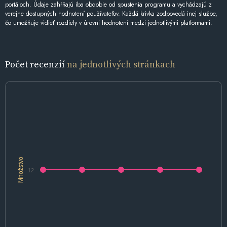
portáloch. Údaje zahŕňajú iba obdobie od spustenia programu a vychádzajú z
verejne dostupných hodnotení používateľov. Každá krivka zodpovedá inej službe,
čo umožňuje vidieť rozdiely v úrovni hodnotení medzi jednotlivými platformami.
Počet recenzií
na jednotlivých stránkach
Množstvo
12