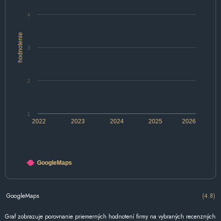
4
hodnotenie
3
2
1
2022
2023
2024
2025
2026
GoogleMaps
GoogleMaps
(4.8)
Graf zobrazuje porovnanie priemerných hodnotení firmy na vybraných recenzných