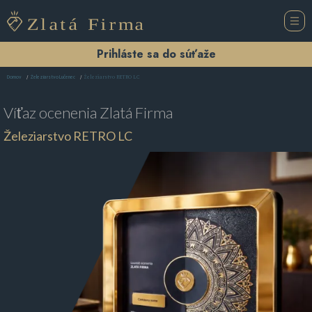
Prihláste sa do súťaže
Železiarstvo RETRO LC
Domov
Železiarstvo Lučenec
Víťaz ocenenia
Zlatá Firma
Železiarstvo RETRO LC