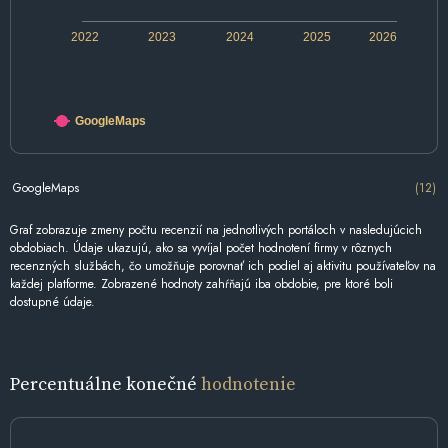
2022
2023
2024
2025
2026
GoogleMaps
GoogleMaps
(12)
Graf zobrazuje zmeny počtu recenzií na jednotlivých portáloch v nasledujúcich
obdobiach. Údaje ukazujú, ako sa vyvíjal počet hodnotení firmy v rôznych
recenzných službách, čo umožňuje porovnať ich podiel aj aktivitu používateľov na
každej platforme. Zobrazené hodnoty zahŕňajú iba obdobie, pre ktoré boli
dostupné údaje.
Percentuálne konečné
hodnotenie