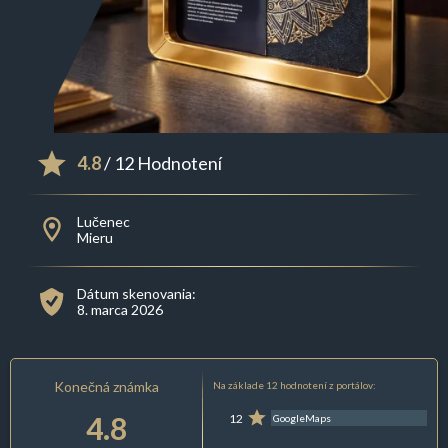
4.8
/ 12 Hodnotení
Lučenec
Mieru
Dátum skenovania:
8. marca 2026
Konečná známka
Na základe 12 hodnotení z portálov:
4.8
12
GoogleMaps