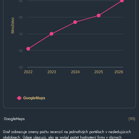
90
80
Množstvo
70
60
50
2022
2023
2024
2025
2026
GoogleMaps
GoogleMaps
(90)
Graf zobrazuje zmeny počtu recenzií na jednotlivých portáloch v nasledujúcich
obdobiach. Údaje ukazujú, ako sa vyvíjal počet hodnotení firmy v rôznych