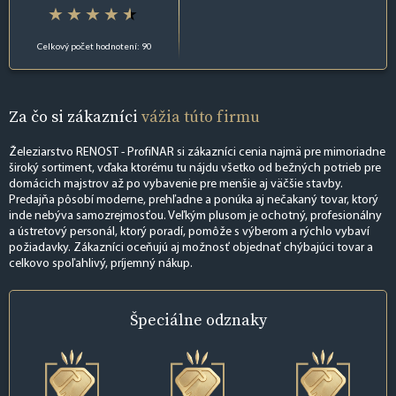
Celkový počet hodnotení: 90
Za čo si zákazníci
vážia túto firmu
Železiarstvo RENOST - ProfiNAR si zákazníci cenia najmä pre mimoriadne
široký sortiment, vďaka ktorému tu nájdu všetko od bežných potrieb pre
domácich majstrov až po vybavenie pre menšie aj väčšie stavby.
Predajňa pôsobí moderne, prehľadne a ponúka aj nečakaný tovar, ktorý
inde nebýva samozrejmosťou. Veľkým plusom je ochotný, profesionálny
a ústretový personál, ktorý poradí, pomôže s výberom a rýchlo vybaví
požiadavky. Zákazníci oceňujú aj možnosť objednať chýbajúci tovar a
celkovo spoľahlivý, príjemný nákup.
Špeciálne
odznaky