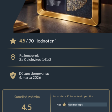
4.5
/ 90 Hodnotení
Ružomberok
Za Celulózkou 141/2
Dátum skenovania:
6. marca 2026
Konečná známka
Na základe 90 hodnotení z portálov:
4.5
90
GoogleMaps