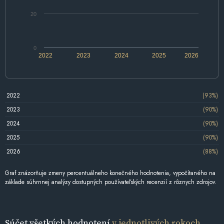
20
0
2022
2023
2024
2025
2026
2022
(93%)
2023
(90%)
2024
(90%)
2025
(90%)
2026
(88%)
Graf znázorňuje zmeny percentuálneho konečného hodnotenia, vypočítaného na
základe súhrnnej analýzy dostupných používateľských recenzií z rôznych zdrojov.
Súčet všetkých hodnotení
v jednotlivých rokoch