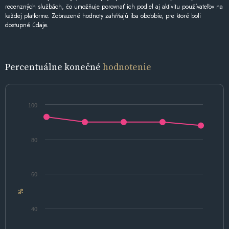
recenzných službách, čo umožňuje porovnať ich podiel aj aktivitu používateľov na
každej platforme. Zobrazené hodnoty zahŕňajú iba obdobie, pre ktoré boli
dostupné údaje.
Percentuálne konečné
hodnotenie
100
80
60
%
40