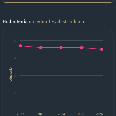
Hodnotenia
na jednotlivých stránkach
5
4
hodnotenie
3
2
1
2022
2023
2024
2025
2026