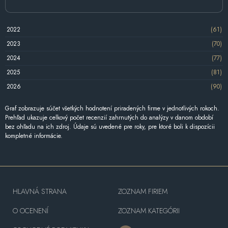
2022
(61)
2023
(70)
2024
(77)
2025
(81)
2026
(90)
Graf zobrazuje súčet všetkých hodnotení priradených firme v jednotlivých rokoch.
Prehľad ukazuje celkový počet recenzií zahrnutých do analýzy v danom období
bez ohľadu na ich zdroj. Údaje sú uvedené pre roky, pre ktoré boli k dispozícii
kompletné informácie.
HLAVNÁ STRANA
ZOZNAM FIRIEM
O OCENENÍ
ZOZNAM KATEGÓRII