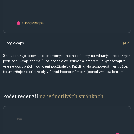
GoogleMaps
GoogleMaps
(4.5)
Graf zobrazuje porovnanie priemerných hodnotení firmy na vybraných recenzných
portáloch. Údaje zahŕňajú iba obdobie od spustenia programu a vychádzajú z
verejne dostupných hodnotení používateľov. Každá krivka zodpovedá inej službe,
čo umožňuje vidieť rozdiely v úrovni hodnotení medzi jednotlivými platformami.
Počet recenzií
na jednotlivých stránkach
100