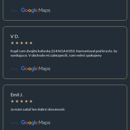
Zdroj:
V D.
Kupil som dvojite kolieska 224 NOA K050. Namontoval pod kreslo. Su
vynikajuce. V obchode mi zabezpecili, som velmi spokojeny
Zdroj:
Emil J.
Ja mám zatiaľ len dobré skúsenosti.
Zdroj: