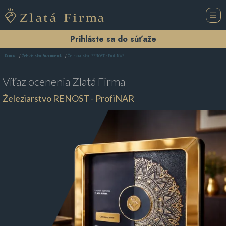
Prihláste sa do súťaže
Železiarstvo RENOST - ProfiNAR
Domov
Železiarstvo Ružomberok
Víťaz ocenenia
Zlatá Firma
Železiarstvo RENOST - ProfiNAR