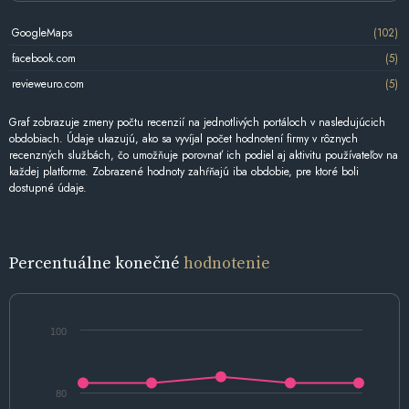
GoogleMaps
(102)
facebook.com
(5)
revieweuro.com
(5)
Graf zobrazuje zmeny počtu recenzií na jednotlivých portáloch v nasledujúcich
obdobiach. Údaje ukazujú, ako sa vyvíjal počet hodnotení firmy v rôznych
recenzných službách, čo umožňuje porovnať ich podiel aj aktivitu používateľov na
každej platforme. Zobrazené hodnoty zahŕňajú iba obdobie, pre ktoré boli
dostupné údaje.
Percentuálne konečné
hodnotenie
100
80