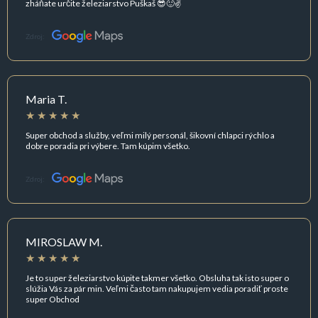
zháňate určite železiarstvo Puškaš 😎🙂✌️
Zdroj:
Maria T.
Super obchod a služby, veľmi milý personál, šikovní chlapci rýchlo a
dobre poradia pri výbere. Tam kúpim všetko.
Zdroj:
MIROSLAW M.
Je to super železiarstvo kúpite takmer všetko. Obsluha tak isto super o
slúžia Vás za pár min. Veľmi často tam nakupujem vedia poradiť proste
super Obchod