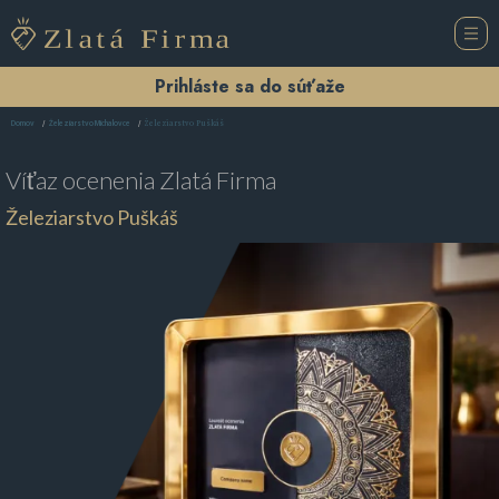
Prihláste sa do súťaže
Železiarstvo Puškáš
Domov
Železiarstvo Michalovce
Víťaz ocenenia
Zlatá Firma
Železiarstvo Puškáš