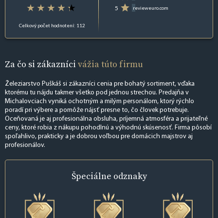
5
revieweuro.com
Celkový počet hodnotení: 112
Za čo si zákazníci
vážia túto firmu
Železiarstvo Puškáš si zákazníci cenia pre bohatý sortiment, vďaka
ktorému tu nájdu takmer všetko pod jednou strechou. Predajňa v
Michalovciach vyniká ochotným a milým personálom, ktorý rýchlo
poradí pri výbere a pomôže nájsť presne to, čo človek potrebuje.
Oceňovaná je aj profesionálna obsluha, príjemná atmosféra a prijateľné
ceny, ktoré robia z nákupu pohodlnú a výhodnú skúsenosť. Firma pôsobí
spoľahlivo, prakticky a je dobrou voľbou pre domácich majstrov aj
profesionálov.
Špeciálne
odznaky