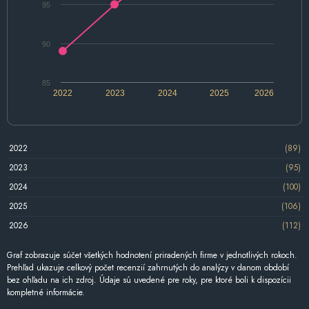
95
90
85
2022
2023
2024
2025
2026
2022
(89)
2023
(95)
2024
(100)
2025
(106)
2026
(112)
Graf zobrazuje súčet všetkých hodnotení priradených firme v jednotlivých rokoch.
Prehľad ukazuje celkový počet recenzií zahrnutých do analýzy v danom období
bez ohľadu na ich zdroj. Údaje sú uvedené pre roky, pre ktoré boli k dispozícii
kompletné informácie.