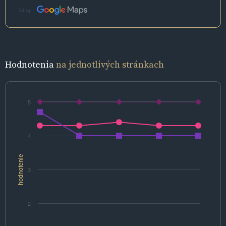
Zdroj:
Hodnotenia
na jednotlivých stránkach
5
4
hodnotenie
3
2