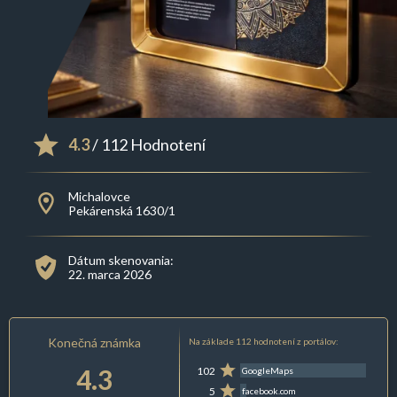
4.3
/ 112 Hodnotení
Michalovce
Pekárenská 1630/1
Dátum skenovania:
22. marca 2026
Konečná známka
Na základe 112 hodnotení z portálov:
4.3
102
GoogleMaps
5
facebook.com