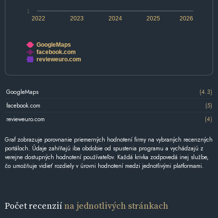
1
2022
2023
2024
2025
2026
GoogleMaps
facebook.com
revieweuro.com
GoogleMaps
(4.3)
facebook.com
(5)
revieweuro.com
(4)
Graf zobrazuje porovnanie priemerných hodnotení firmy na vybraných recenzných
portáloch. Údaje zahŕňajú iba obdobie od spustenia programu a vychádzajú z
verejne dostupných hodnotení používateľov. Každá krivka zodpovedá inej službe,
čo umožňuje vidieť rozdiely v úrovni hodnotení medzi jednotlivými platformami.
Počet recenzií
na jednotlivých stránkach