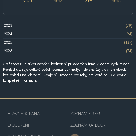
2023
2024
2025
2026
2023
(79)
2024
(94)
2025
(127)
2026
(74)
Graf zobrazuje súčet všetkých hodnotení priradených firme v jednotlivých rokoch.
Prehľad ukazuje celkový počet recenzií zahrnutých do analýzy v danom období
bez ohľadu na ich zdroj. Údaje sú uvedené pre roky, pre ktoré boli k dispozícii
kompletné informácie.
HLAVNÁ STRANA
ZOZNAM FIRIEM
O OCENENÍ
ZOZNAM KATEGÓRII