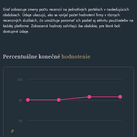
Graf zobrazuje zmeny počtu recenzií na jednotlivých portáloch v nasledujúcich
obdobiach. Údaje ukazujú, ako sa vyvíjal počet hodnotení firmy v rôznych
recenzných službách, čo umožňuje porovnať ich podiel aj aktivitu používateľov na
každej platforme. Zobrazené hodnoty zahŕňajú iba obdobie, pre ktoré boli
dostupné údaje.
Percentuálne konečné
hodnotenie
100
80
60
%