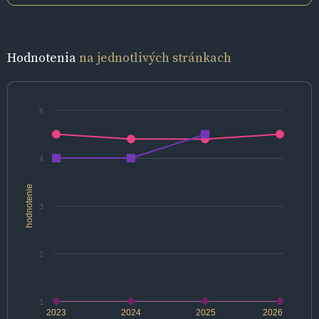
Hodnotenia
na jednotlivých stránkach
5
4
hodnotenie
3
2
1
2023
2024
2025
2026