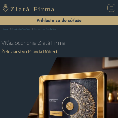
Prihláste sa do súťaže
Železiarstvo Pravda Róbert
Domov
Železiarstvo Topoľčany
Víťaz ocenenia
Zlatá Firma
Železiarstvo Pravda Róbert