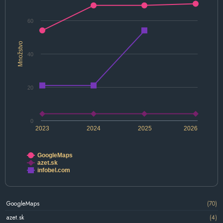
60
Množstvo
40
20
0
2023
2024
2025
2026
GoogleMaps
azet.sk
infobel.com
GoogleMaps
(70)
azet.sk
(4)