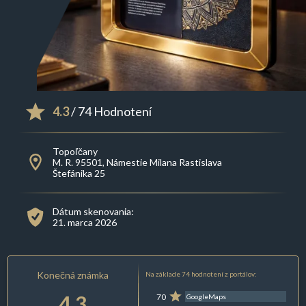
4.3
/ 74 Hodnotení
Topoľčany
M. R. 95501, Námestie Milana Rastislava
Štefánika 25
Dátum skenovania:
21. marca 2026
Konečná známka
Na základe 74 hodnotení z portálov:
4.3
70
GoogleMaps