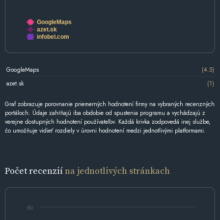
GoogleMaps
azet.sk
infobel.com
GoogleMaps
(4.5)
azet.sk
(1)
Graf zobrazuje porovnanie priemerných hodnotení firmy na vybraných recenzných
portáloch. Údaje zahŕňajú iba obdobie od spustenia programu a vychádzajú z
verejne dostupných hodnotení používateľov. Každá krivka zodpovedá inej službe,
čo umožňuje vidieť rozdiely v úrovni hodnotení medzi jednotlivými platformami.
Počet recenzií
na jednotlivých stránkach
80