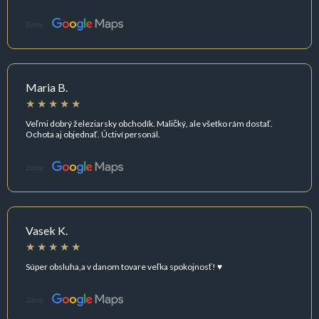
Zdroj:
Maria B.
Veľmi dobrý železiarsky obchodík. Maličký, ale všetko rám dostať.
Ochota aj objednať. Úctiví personál.
Zdroj:
Vasek K.
Súper obsluha,a v danom tovare veľka spokojnosť! ♥️
Zdroj: