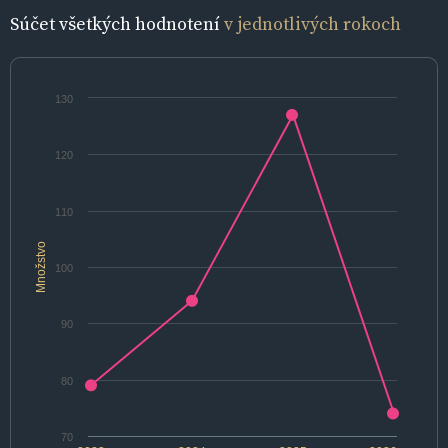
Súčet všetkých hodnotení
v jednotlivých rokoch
130
120
110
Množstvo
100
90
80
70