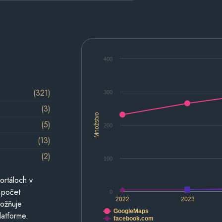
400
(321)
300
(3)
Množstvo
(5)
200
(13)
(2)
100
ortáloch v
 počet
0
2022
2023
možňuje
GoogleMaps
latforme.
facebook.com