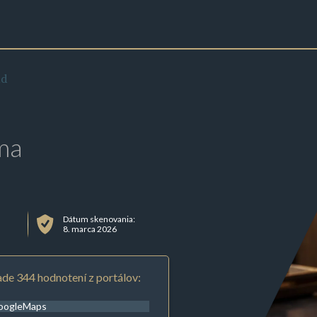
ad
ma
Dátum skenovania:
8. marca 2026
de 344 hodnotení z portálov:
oogleMaps