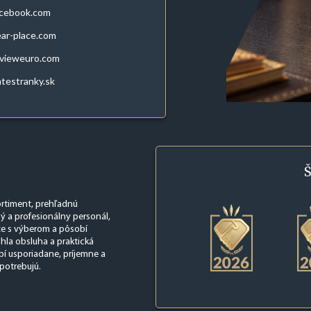
acebook.com
ar-place.com
evieweuro.com
atestranky.sk
Š
ortiment, prehľadnú
ý a profesionálny personál,
že s výberom a pôsobí
chla obsluha a praktická
í usporiadane, príjemne a
 potrebujú.