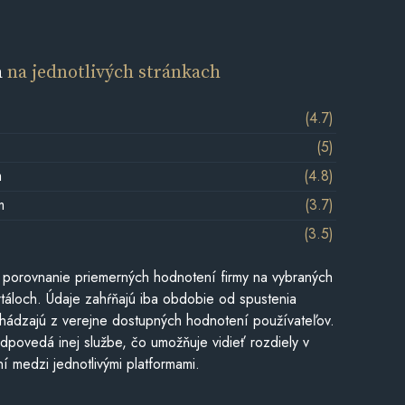
a
na jednotlivých stránkach
(4.7)
(5)
m
(4.8)
m
(3.7)
(3.5)
 porovnanie priemerných hodnotení firmy na vybraných
táloch. Údaje zahŕňajú iba obdobie od spustenia
hádzajú z verejne dostupných hodnotení používateľov.
dpovedá inej službe, čo umožňuje vidieť rozdiely v
í medzi jednotlivými platformami.