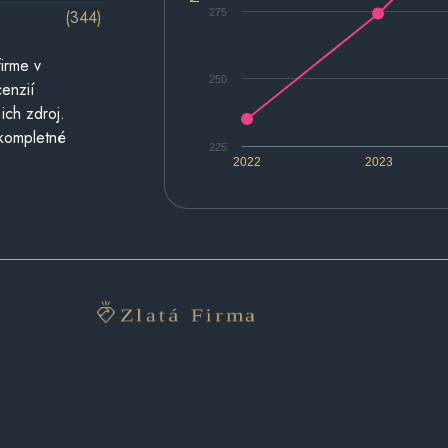
275
(344)
irme v
250
cenzií
ich zdroj.
 kompletné
225
2022
2023