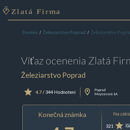
Železiarstvo Popr
Domov
Železiarstvo Poprad
Víťaz ocenenia
Zlatá Fir
Železiarstvo Poprad
Poprad
4.7
/ 344 Hodnotení
Moyzesová 1A
Konečná známka
Na zákla
321
G