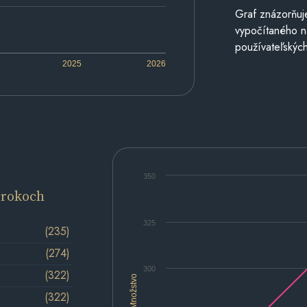
Graf znázorňuj
vypočítaného n
používateľských
2025
2026
350
 rokoch
325
(235)
(274)
300
(322)
Množstvo
(322)