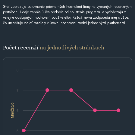
Graf zobrazuje porovnanie priemerných hodnotení firmy na vybraných recenzných
portáloch. Údaje zahŕňajú iba obdobie od spustenia programu a vychádzajú z
verejne dostupných hodnotení používateľov. Každá krivka zodpovedá inej službe,
čo umožňuje vidieť rozdiely v úrovni hodnotení medzi jednotlivými platformami.
Počet recenzií
na jednotlivých stránkach
8
7
Množstvo
6
5