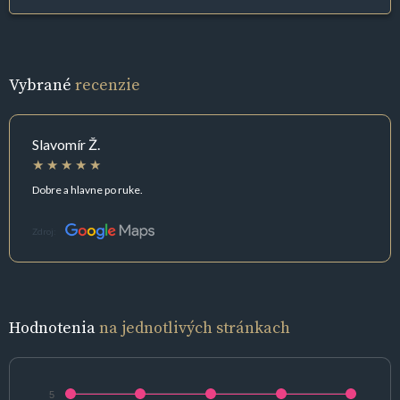
Vybrané
recenzie
Slavomír Ž.
Dobre a hlavne po ruke.
Zdroj:
Hodnotenia
na jednotlivých stránkach
5