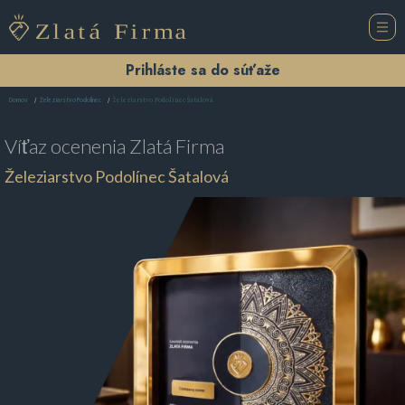
Prihláste sa do súťaže
Železiarstvo Podolínec Šatalová
Domov
Železiarstvo Podolínec
Víťaz ocenenia
Zlatá Firma
Železiarstvo Podolínec Šatalová