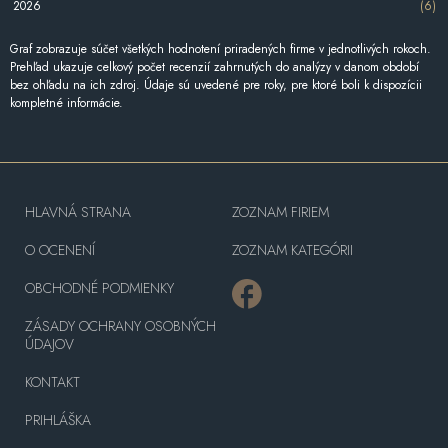
2026
(6)
Graf zobrazuje súčet všetkých hodnotení priradených firme v jednotlivých rokoch.
Prehľad ukazuje celkový počet recenzií zahrnutých do analýzy v danom období
bez ohľadu na ich zdroj. Údaje sú uvedené pre roky, pre ktoré boli k dispozícii
kompletné informácie.
HLAVNÁ STRANA
ZOZNAM FIRIEM
O OCENENÍ
ZOZNAM KATEGÓRII
OBCHODNÉ PODMIENKY
ZÁSADY OCHRANY OSOBNÝCH
ÚDAJOV
KONTAKT
PRIHLÁŠKA