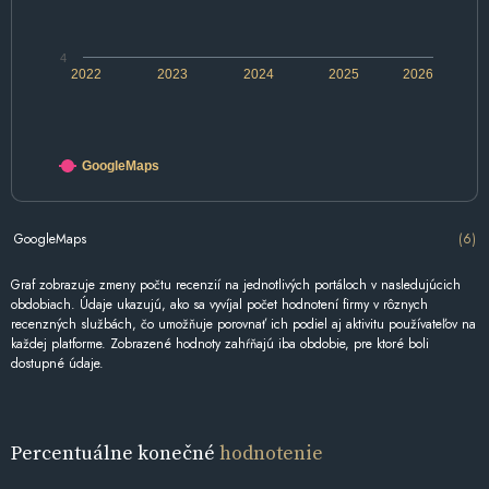
4
2022
2023
2024
2025
2026
GoogleMaps
GoogleMaps
(6)
Graf zobrazuje zmeny počtu recenzií na jednotlivých portáloch v nasledujúcich
obdobiach. Údaje ukazujú, ako sa vyvíjal počet hodnotení firmy v rôznych
recenzných službách, čo umožňuje porovnať ich podiel aj aktivitu používateľov na
každej platforme. Zobrazené hodnoty zahŕňajú iba obdobie, pre ktoré boli
dostupné údaje.
Percentuálne konečné
hodnotenie