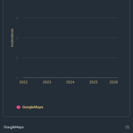
4
hodnotenie
3
2
1
2022
2023
2024
2025
2026
GoogleMaps
GoogleMaps
(5)