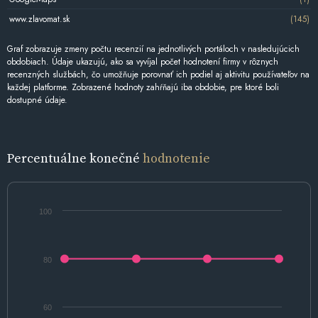
www.zlavomat.sk
(145)
Graf zobrazuje zmeny počtu recenzií na jednotlivých portáloch v nasledujúcich
obdobiach. Údaje ukazujú, ako sa vyvíjal počet hodnotení firmy v rôznych
recenzných službách, čo umožňuje porovnať ich podiel aj aktivitu používateľov na
každej platforme. Zobrazené hodnoty zahŕňajú iba obdobie, pre ktoré boli
dostupné údaje.
Percentuálne konečné
hodnotenie
100
80
60