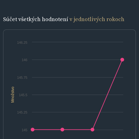
Súčet všetkých hodnotení
v jednotlivých rokoch
146.25
146
145.75
Množstvo
145.5
145.25
145