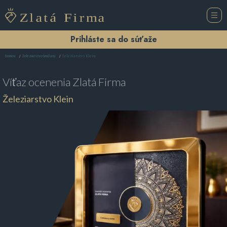
Prihláste sa do súťaže
Železiarstvo Klein
Domov
Železiarstvo Smižany
Víťaz ocenenia
Zlatá Firma
Železiarstvo Klein