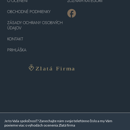
O OCENENÍ
ZOZNAM KATEGÓRII
OBCHODNÉ PODMIENKY
ZÁSADY OCHRANY OSOBNÝCH
ÚDAJOV
KONTAKT
PRIHLÁŠKA
Je to Vaša spoločnosť? Zanechajte nám svoje telefónne číslo a my Vám
povieme viac o
výhodách ocenenia Zlatá firma