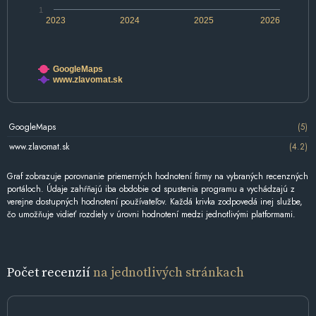
1
2023
2024
2025
2026
GoogleMaps
www.zlavomat.sk
GoogleMaps
(5)
www.zlavomat.sk
(4.2)
Graf zobrazuje porovnanie priemerných hodnotení firmy na vybraných recenzných
portáloch. Údaje zahŕňajú iba obdobie od spustenia programu a vychádzajú z
verejne dostupných hodnotení používateľov. Každá krivka zodpovedá inej službe,
čo umožňuje vidieť rozdiely v úrovni hodnotení medzi jednotlivými platformami.
Počet recenzií
na jednotlivých stránkach