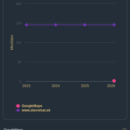
200
150
Množstvo
100
50
0
2023
2024
2025
2026
GoogleMaps
www.zlavomat.sk
GoogleMaps
(1)