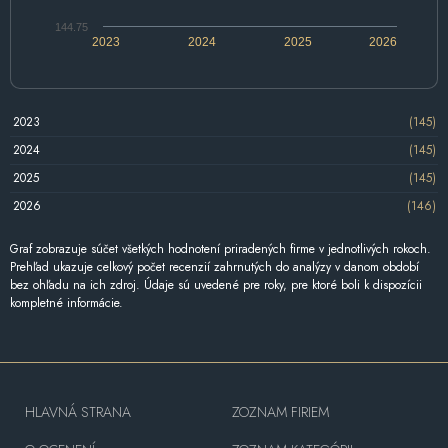
144.75
2023
2024
2025
2026
2023
(145)
2024
(145)
2025
(145)
2026
(146)
Graf zobrazuje súčet všetkých hodnotení priradených firme v jednotlivých rokoch.
Prehľad ukazuje celkový počet recenzií zahrnutých do analýzy v danom období
bez ohľadu na ich zdroj. Údaje sú uvedené pre roky, pre ktoré boli k dispozícii
kompletné informácie.
HLAVNÁ STRANA
ZOZNAM FIRIEM