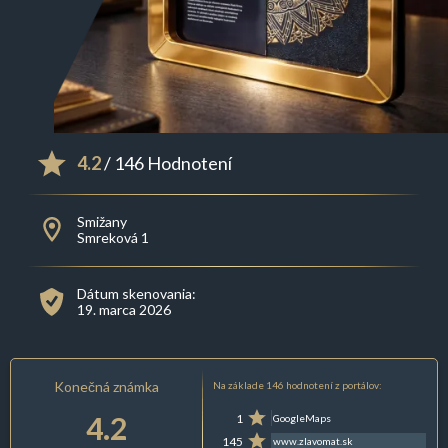
4.2
/ 146 Hodnotení
Smižany
Smreková 1
Dátum skenovania:
19. marca 2026
Konečná známka
Na základe 146 hodnotení z portálov:
4.2
1
GoogleMaps
145
www.zlavomat.sk