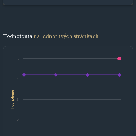
Hodnotenia
na jednotlivých stránkach
5
4
hodnotenie
3
2