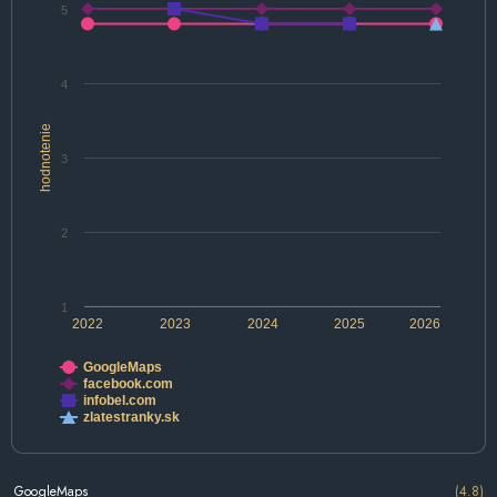
5
4
hodnotenie
3
2
1
2022
2023
2024
2025
2026
GoogleMaps
facebook.com
infobel.com
zlatestranky.sk
GoogleMaps
(4.8)