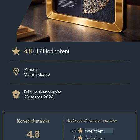
4.8
/ 17 Hodnotení
Presov
Vranovská 12
Dátum skenovania:
20. marca 2026
Konečná známka
Na základe 17 hodnotení z portálov:
4.8
10
GoogleMaps
1
facebook.com