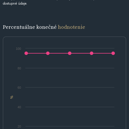
dostupné údaje.
Percentuálne konečné
hodnotenie
100
80
60
%
40
20