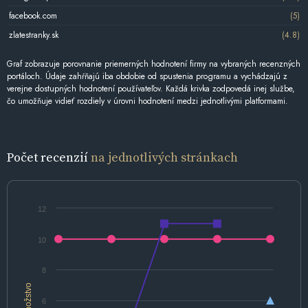
facebook.com
(5)
zlatestranky.sk
(4.8)
Graf zobrazuje porovnanie priemerných hodnotení firmy na vybraných recenzných
portáloch. Údaje zahŕňajú iba obdobie od spustenia programu a vychádzajú z
verejne dostupných hodnotení používateľov. Každá krivka zodpovedá inej službe,
čo umožňuje vidieť rozdiely v úrovni hodnotení medzi jednotlivými platformami.
Počet recenzií
na jednotlivých stránkach
12
10
8
Množstvo
6