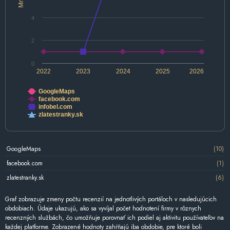
4
2
0
2022
2023
2024
2025
2026
GoogleMaps
facebook.com
infobel.com
zlatestranky.sk
GoogleMaps
(10)
facebook.com
(1)
zlatestranky.sk
(6)
Graf zobrazuje zmeny počtu recenzií na jednotlivých portáloch v nasledujúcich
obdobiach. Údaje ukazujú, ako sa vyvíjal počet hodnotení firmy v rôznych
recenzných službách, čo umožňuje porovnať ich podiel aj aktivitu používateľov na
každej platforme. Zobrazené hodnoty zahŕňajú iba obdobie, pre ktoré boli