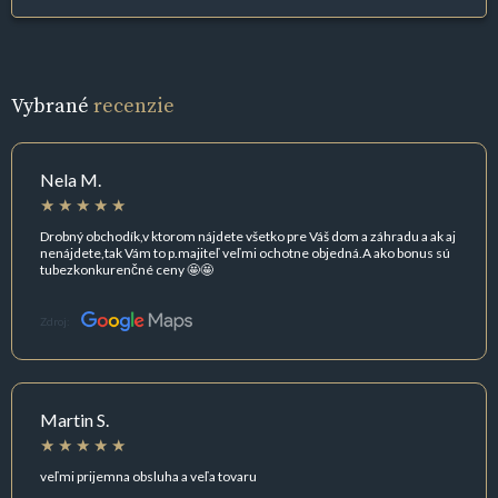
Vybrané
recenzie
Nela M.
Drobný obchodík,v ktorom nájdete všetko pre Váš dom a záhradu a ak aj
nenájdete,tak Vám to p.majiteľ veľmi ochotne objedná.A ako bonus sú
tubezkonkurenčné ceny 🤩🤩
Zdroj:
Martin S.
veľmi prijemna obsluha a veľa tovaru