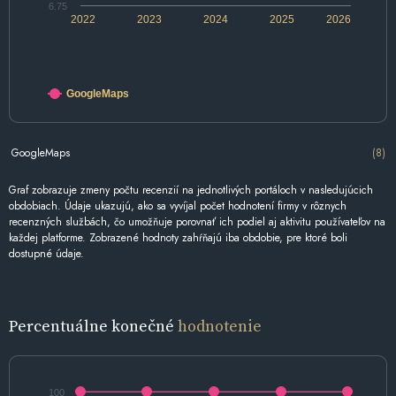
6.75
2022
2023
2024
2025
2026
GoogleMaps
GoogleMaps
(8)
Graf zobrazuje zmeny počtu recenzií na jednotlivých portáloch v nasledujúcich
obdobiach. Údaje ukazujú, ako sa vyvíjal počet hodnotení firmy v rôznych
recenzných službách, čo umožňuje porovnať ich podiel aj aktivitu používateľov na
každej platforme. Zobrazené hodnoty zahŕňajú iba obdobie, pre ktoré boli
dostupné údaje.
Percentuálne konečné
hodnotenie
100