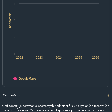
4
hodnotenie
3
2
1
2022
2023
2024
2025
2026
GoogleMaps
GoogleMaps
(5)
Graf zobrazuje porovnanie priemerných hodnotení firmy na vybraných recenzných
portáloch. Údaje zahŕňajú iba obdobie od spustenia programu a vychádzajú z