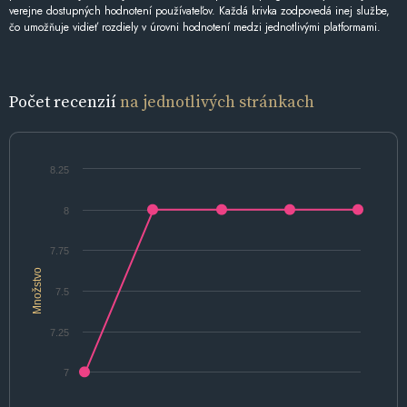
verejne dostupných hodnotení používateľov. Každá krivka zodpovedá inej službe,
čo umožňuje vidieť rozdiely v úrovni hodnotení medzi jednotlivými platformami.
Počet recenzií
na jednotlivých stránkach
8.25
8
7.75
Množstvo
7.5
7.25
7