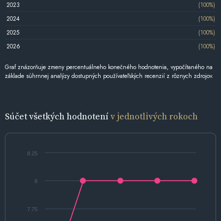
2023
(100%)
2024
(100%)
2025
(100%)
2026
(100%)
Graf znázorňuje zmeny percentuálneho konečného hodnotenia, vypočítaného na
základe súhrnnej analýzy dostupných používateľských recenzií z rôznych zdrojov.
Súčet všetkých hodnotení
v jednotlivých rokoch
8.25
8
7.75