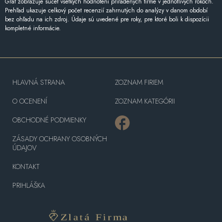
Graf zobrazuje súčet všetkých hodnotení priradených firme v jednotlivých rokoch.
Prehľad ukazuje celkový počet recenzií zahrnutých do analýzy v danom období
bez ohľadu na ich zdroj. Údaje sú uvedené pre roky, pre ktoré boli k dispozícii
kompletné informácie.
HLAVNÁ STRANA
ZOZNAM FIRIEM
O OCENENÍ
ZOZNAM KATEGÓRII
OBCHODNÉ PODMIENKY
ZÁSADY OCHRANY OSOBNÝCH
ÚDAJOV
KONTAKT
PRIHLÁŠKA