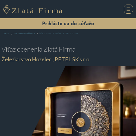
Prihláste sa do súťaže
Železiarstvo Hozelec , PETEL SK s.r.o
Domov
Železiarstvo Švábovce
Víťaz ocenenia
Zlatá Firma
Železiarstvo Hozelec , PETEL SK s.r.o