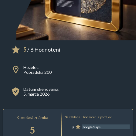
5
/ 8 Hodnotení
Hozelec
Popradská 200
Dátum skenovania:
5. marca 2026
Konečná známka
Na základe 8 hodnotení z portálov:
5
8
GoogleMaps