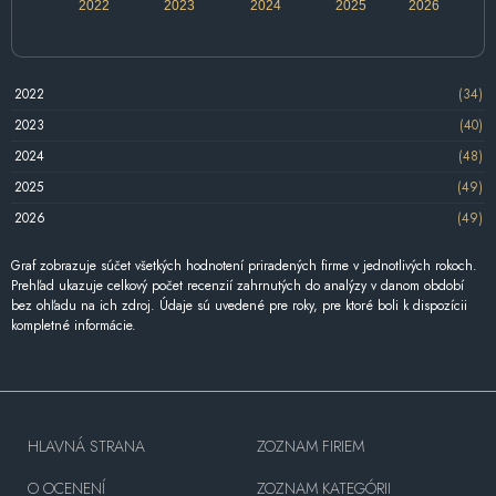
2022
2023
2024
2025
2026
2022
(34)
2023
(40)
2024
(48)
2025
(49)
2026
(49)
Graf zobrazuje súčet všetkých hodnotení priradených firme v jednotlivých rokoch.
Prehľad ukazuje celkový počet recenzií zahrnutých do analýzy v danom období
bez ohľadu na ich zdroj. Údaje sú uvedené pre roky, pre ktoré boli k dispozícii
kompletné informácie.
HLAVNÁ STRANA
ZOZNAM FIRIEM
O OCENENÍ
ZOZNAM KATEGÓRII