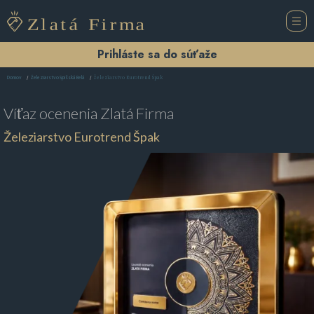
Prihláste sa do súťaže
Železiarstvo Eurotrend Špak
Domov
Železiarstvo Spišská Belá
Víťaz ocenenia
Zlatá Firma
Železiarstvo Eurotrend Špak