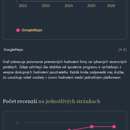
1
2022
2023
2024
2025
2026
GoogleMaps
GoogleMaps
(4.6)
Graf zobrazuje porovnanie priemerných hodnotení firmy na vybraných recenzných
portáloch. Údaje zahŕňajú iba obdobie od spustenia programu a vychádzajú z
verejne dostupných hodnotení používateľov. Každá krivka zodpovedá inej službe,
čo umožňuje vidieť rozdiely v úrovni hodnotení medzi jednotlivými platformami.
Počet recenzií
na jednotlivých stránkach
50