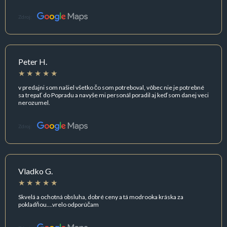
Zdroj:
Peter H.
v predajni som našiel všetko čo som potreboval, vôbec nie je potrebné
sa trepať do Popradu a navyše mi personál poradil aj keď som danej veci
nerozumel.
Zdroj:
Vladko G.
Skvelá a ochotná obsluha, dobré ceny a tá modrooka kráska za
pokladňou....vrelo odporúčam