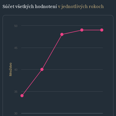
Súčet všetkých hodnotení
v jednotlivých rokoch
50
45
Množstvo
40
35
30