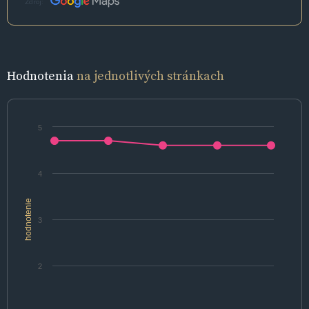
Zdroj:
Hodnotenia
na jednotlivých stránkach
5
4
hodnotenie
3
2