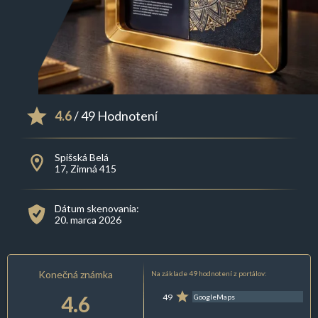
4.6
/ 49 Hodnotení
Spišská Belá
17, Zimná 415
Dátum skenovania:
20. marca 2026
Konečná známka
Na základe 49 hodnotení z portálov:
4.6
49
GoogleMaps