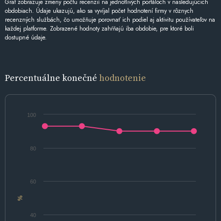
Graf zobrazuje zmeny počtu recenzií na jednotlivých portáloch v nasledujúcich
obdobiach. Údaje ukazujú, ako sa vyvíjal počet hodnotení firmy v rôznych
recenzných službách, čo umožňuje porovnať ich podiel aj aktivitu používateľov na
každej platforme. Zobrazené hodnoty zahŕňajú iba obdobie, pre ktoré boli
dostupné údaje.
Percentuálne konečné
hodnotenie
100
80
60
%
40