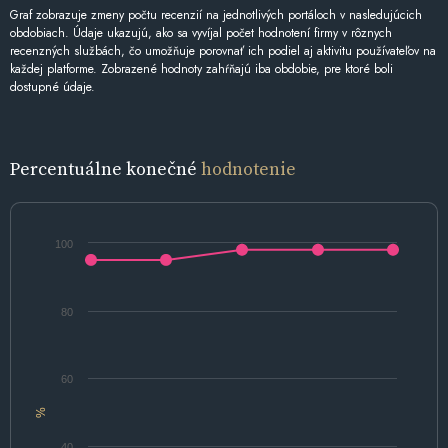
Graf zobrazuje zmeny počtu recenzií na jednotlivých portáloch v nasledujúcich
obdobiach. Údaje ukazujú, ako sa vyvíjal počet hodnotení firmy v rôznych
recenzných službách, čo umožňuje porovnať ich podiel aj aktivitu používateľov na
každej platforme. Zobrazené hodnoty zahŕňajú iba obdobie, pre ktoré boli
dostupné údaje.
Percentuálne konečné
hodnotenie
100
80
60
%
40