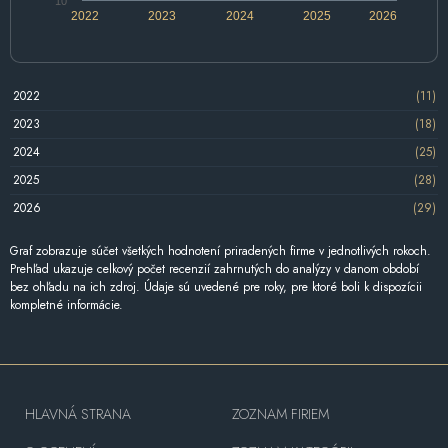
10
2022
2023
2024
2025
2026
2022
(11)
2023
(18)
2024
(25)
2025
(28)
2026
(29)
Graf zobrazuje súčet všetkých hodnotení priradených firme v jednotlivých rokoch.
Prehľad ukazuje celkový počet recenzií zahrnutých do analýzy v danom období
bez ohľadu na ich zdroj. Údaje sú uvedené pre roky, pre ktoré boli k dispozícii
kompletné informácie.
HLAVNÁ STRANA
ZOZNAM FIRIEM