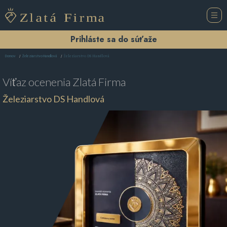
Prihláste sa do súťaže
Železiarstvo DS Handlová
Domov
Železiarstvo Handlová
Víťaz ocenenia
Zlatá Firma
Železiarstvo DS Handlová