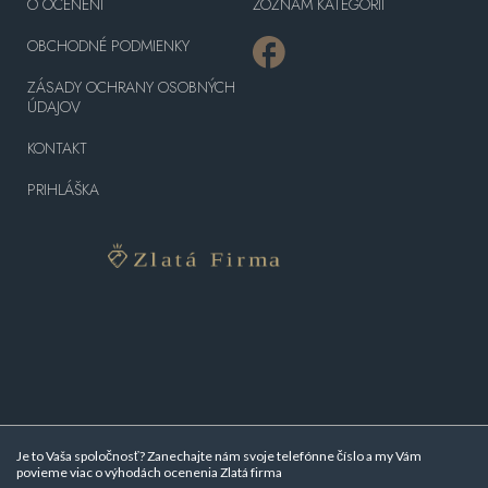
O OCENENÍ
ZOZNAM KATEGÓRII
OBCHODNÉ PODMIENKY
ZÁSADY OCHRANY OSOBNÝCH
ÚDAJOV
KONTAKT
PRIHLÁŠKA
Je to Vaša spoločnosť? Zanechajte nám svoje telefónne číslo a my Vám
povieme viac o
výhodách ocenenia Zlatá firma