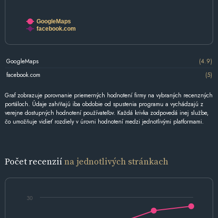
GoogleMaps
facebook.com
GoogleMaps
(4.9)
facebook.com
(5)
Graf zobrazuje porovnanie priemerných hodnotení firmy na vybraných recenzných
portáloch. Údaje zahŕňajú iba obdobie od spustenia programu a vychádzajú z
verejne dostupných hodnotení používateľov. Každá krivka zodpovedá inej službe,
čo umožňuje vidieť rozdiely v úrovni hodnotení medzi jednotlivými platformami.
Počet recenzií
na jednotlivých stránkach
30