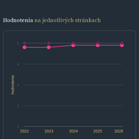
Hodnotenia
na jednotlivých stránkach
5
4
hodnotenie
3
2
1
2022
2023
2024
2025
2026