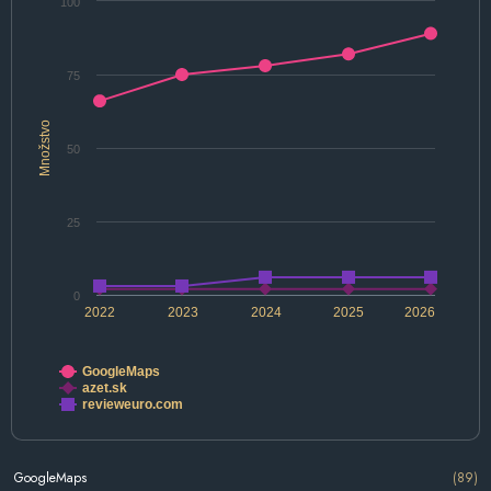
100
75
Množstvo
50
25
0
2022
2023
2024
2025
2026
GoogleMaps
azet.sk
revieweuro.com
GoogleMaps
(89)