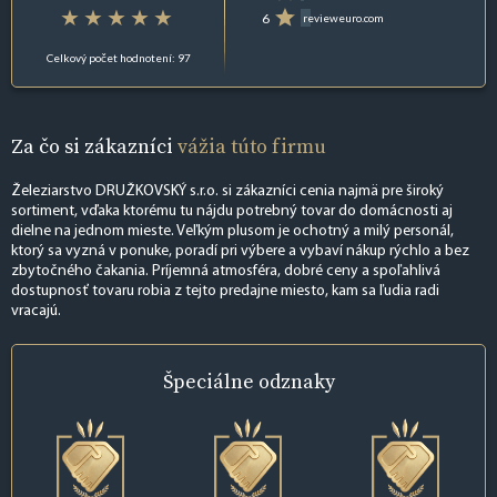
6
revieweuro.com
Celkový počet hodnotení: 97
Za čo si zákazníci
vážia túto firmu
Železiarstvo DRUŽKOVSKÝ s.r.o. si zákazníci cenia najmä pre široký
sortiment, vďaka ktorému tu nájdu potrebný tovar do domácnosti aj
dielne na jednom mieste. Veľkým plusom je ochotný a milý personál,
ktorý sa vyzná v ponuke, poradí pri výbere a vybaví nákup rýchlo a bez
zbytočného čakania. Príjemná atmosféra, dobré ceny a spoľahlivá
dostupnosť tovaru robia z tejto predajne miesto, kam sa ľudia radi
vracajú.
Špeciálne
odznaky