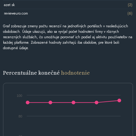
azet.sk
(2)
revieweuro.com
(6)
Graf zobrazuje zmeny počtu recenzií na jednotlivých portáloch v nasledujúcich
obdobiach. Údaje ukazujú, ako sa vyvíjal počet hodnotení firmy v rôznych
recenzných službách, čo umožňuje porovnať ich podiel aj aktivitu používateľov na
každej platforme. Zobrazené hodnoty zahŕňajú iba obdobie, pre ktoré boli
dostupné údaje.
Percentuálne konečné
hodnotenie
100
80