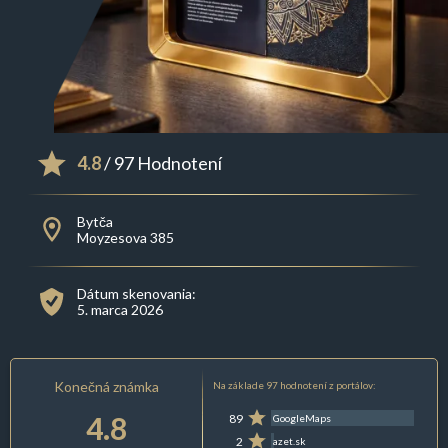
4.8
/ 97 Hodnotení
Bytča
Moyzesova 385
Dátum skenovania:
5. marca 2026
Konečná známka
Na základe 97 hodnotení z portálov:
4.8
89
GoogleMaps
2
azet.sk