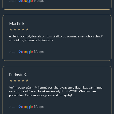
Zdroj:
Martin k.
najlepší obchod, dostal som tam všetko, čo som inde nemohol zohnať,
ani v žiline, k tomu za lepšie ceny
Zdroj:
Ľudovít K.
Veľmi odporúčam. Príjemná obsluha, vybavený zákazník za pár minút,
vedia aj poradiť ak si človek nevie rady.U mňa TOP!! Chodím tam
pravidelne. Ceny sú super, presne ako majú byť...
Zdroj: