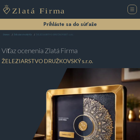
Prihláste sa do súťaže
ŽELEZIARSTVO DRUŽKOVSKÝ s.r.o.
Domov
Železiarstvo Bytča
Víťaz ocenenia
Zlatá Firma
ŽELEZIARSTVO DRUŽKOVSKÝ s.r.o.