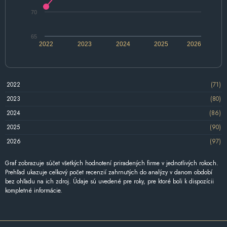
70
65
2022
2023
2024
2025
2026
2022
(71)
2023
(80)
2024
(86)
2025
(90)
2026
(97)
Graf zobrazuje súčet všetkých hodnotení priradených firme v jednotlivých rokoch.
Prehľad ukazuje celkový počet recenzií zahrnutých do analýzy v danom období
bez ohľadu na ich zdroj. Údaje sú uvedené pre roky, pre ktoré boli k dispozícii
kompletné informácie.