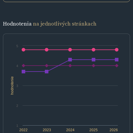
Hodnotenia
na jednotlivých stránkach
5
4
hodnotenie
3
2
1
2022
2023
2024
2025
2026