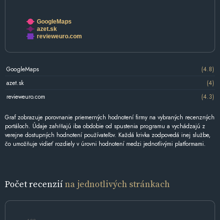
GoogleMaps
azet.sk
revieweuro.com
GoogleMaps
(4.8)
azet.sk
(4)
revieweuro.com
(4.3)
Graf zobrazuje porovnanie priemerných hodnotení firmy na vybraných recenzných
portáloch. Údaje zahŕňajú iba obdobie od spustenia programu a vychádzajú z
verejne dostupných hodnotení používateľov. Každá krivka zodpovedá inej službe,
čo umožňuje vidieť rozdiely v úrovni hodnotení medzi jednotlivými platformami.
Počet recenzií
na jednotlivých stránkach