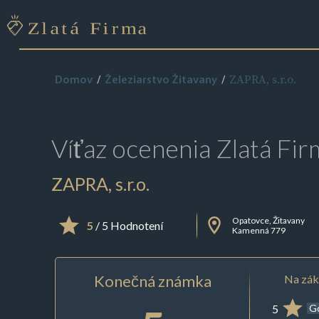
ZAPRA, s.r.o.
Domov
Železiarstvo Žitavany
Víťaz ocenenia
Zlatá Fir
ZAPRA, s.r.o.
Opatovce, Žitavany
5
/ 5 Hodnotení
Kamenná 779
Konečná známka
Na zák
5
G