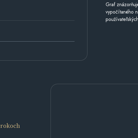
Graf znázorňuj
vypočítaného n
používateľských
 rokoch