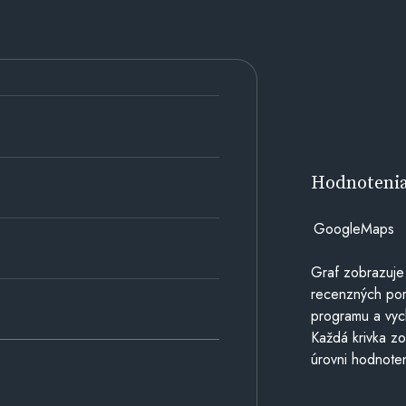
Hodnoteni
GoogleMaps
Graf zobrazuje
recenzných por
programu a vyc
Každá krivka zo
úrovni hodnoten