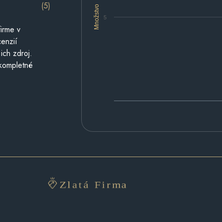
(5)
Množstvo
5
irme v
cenzií
ich zdroj.
 kompletné