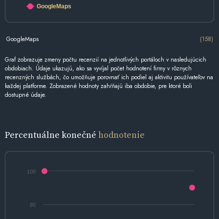
GoogleMaps
GoogleMaps
(158)
Graf zobrazuje zmeny počtu recenzií na jednotlivých portáloch v nasledujúcich
obdobiach. Údaje ukazujú, ako sa vyvíjal počet hodnotení firmy v rôznych
recenzných službách, čo umožňuje porovnať ich podiel aj aktivitu používateľov na
každej platforme. Zobrazené hodnoty zahŕňajú iba obdobie, pre ktoré boli
dostupné údaje.
Percentuálne konečné
hodnotenie
100
80