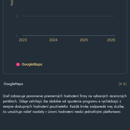
2
1
2023
2024
2025
2026
GoogleMaps
GoogleMaps
(4.6)
Graf zobrazuje porovnanie priemerných hodnotení firmy na vybraných recenzných
portáloch. Údaje zahŕňajú iba obdobie od spustenia programu a vychádzajú z
verejne dostupných hodnotení používateľov. Každá krivka zodpovedá inej službe,
čo umožňuje vidieť rozdiely v úrovni hodnotení medzi jednotlivými platformami.