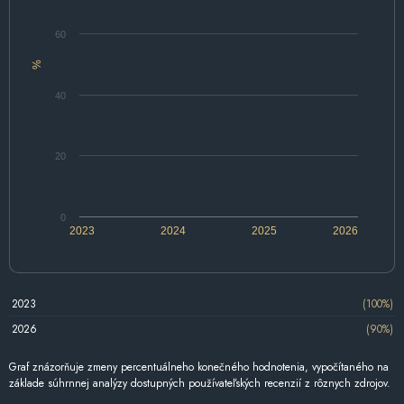
60
%
40
20
0
2023
2024
2025
2026
2023
(100%)
2026
(90%)
Graf znázorňuje zmeny percentuálneho konečného hodnotenia, vypočítaného na
základe súhrnnej analýzy dostupných používateľských recenzií z rôznych zdrojov.