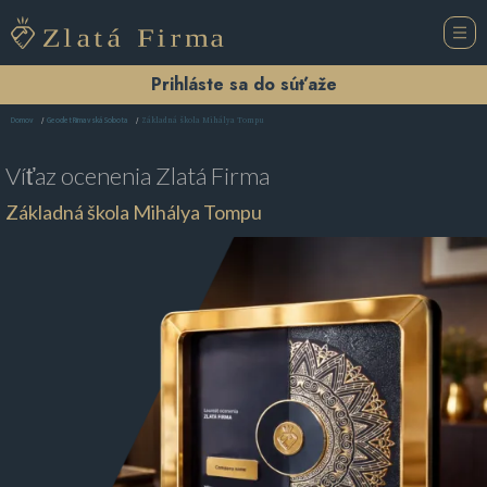
Prihláste sa do súťaže
Základná škola Mihálya Tompu
Domov
Geodet Rimavská Sobota
Víťaz ocenenia
Zlatá Firma
Základná škola Mihálya Tompu