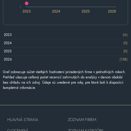
0
2023
2024
2025
2026
2023
(6)
2024
(0)
2025
(0)
2026
(158)
Graf zobrazuje súčet všetkých hodnotení priradených firme v jednotlivých rokoch.
Prehľad ukazuje celkový počet recenzií zahrnutých do analýzy v danom období
bez ohľadu na ich zdroj. Údaje sú uvedené pre roky, pre ktoré boli k dispozícii
kompletné informácie.
HLAVNÁ STRANA
ZOZNAM FIRIEM
O OCENENÍ
ZOZNAM KATEGÓRII