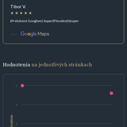
Tibor V.
(Preložené Googlom) Super(Pôvodné)Szuper
Zdroj:
Hodnotenia
na jednotlivých stránkach
5
4
hodnotenie
3