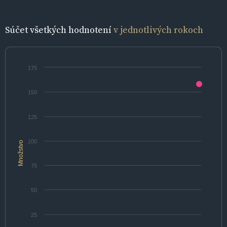
Súčet všetkých hodnotení
v jednotlivých rokoch
175
150
125
100
Množstvo
75
50
25