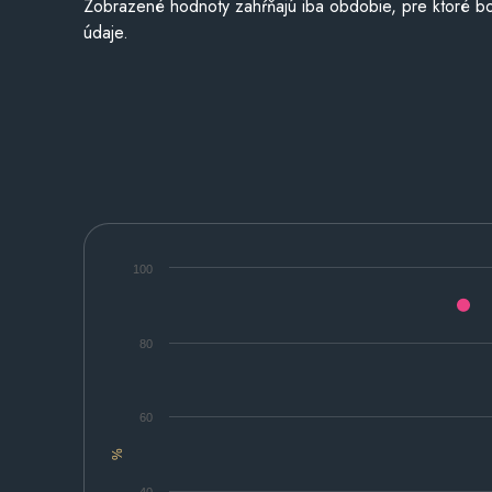
Zobrazené hodnoty zahŕňajú iba obdobie, pre ktoré bo
údaje.
100
80
60
%