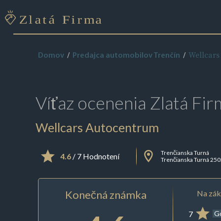
Wellcars
Domov
Predajca automobilov Trenčín
Víťaz ocenenia
Zlatá Fir
Wellcars Autocentrum
Trenčianska Turná
4.6
/ 7 Hodnotení
Trenčianska Turná 25
Konečná známka
Na zák
7
G