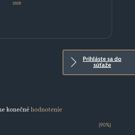
2026
Prihláste sa do
súťaže
ne konečné
hodnotenie
(90%)