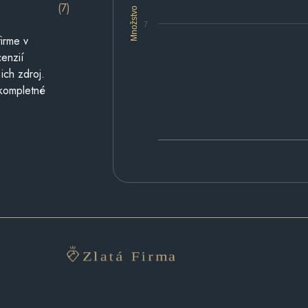
(7)
Množstvo
7
irme v
cenzií
ich zdroj.
 kompletné