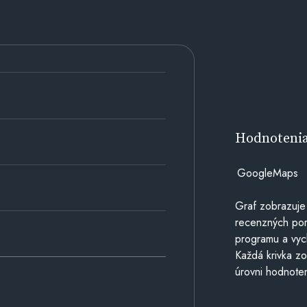
Hodnoteni
GoogleMaps
Graf zobrazuje
recenzných por
programu a vyc
Každá krivka zo
úrovni hodnoten