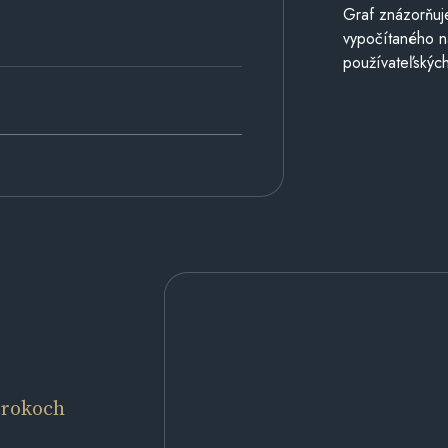
Graf znázorňuj
vypočítaného n
používateľských
 rokoch