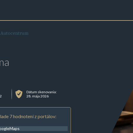
 Autocentrum
ma
Dátum skenovania:
02
28. mája 2026
lade 7 hodnotení z portálov:
oogleMaps