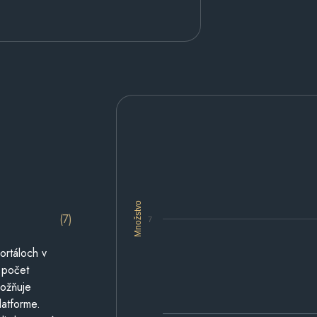
Množstvo
(7)
7
ortáloch v
 počet
možňuje
latforme.