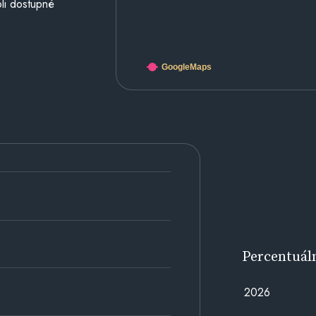
li dostupné
GoogleMaps
Percentuál
2026