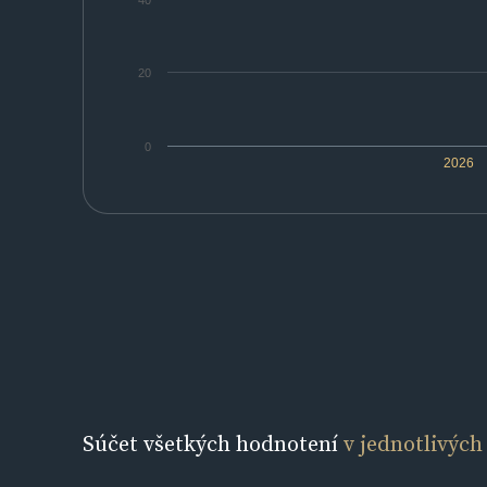
40
20
0
2026
Súčet všetkých hodnotení
v jednotlivých