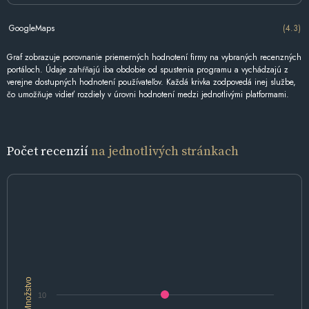
GoogleMaps
(4.3)
Graf zobrazuje porovnanie priemerných hodnotení firmy na vybraných recenzných
portáloch. Údaje zahŕňajú iba obdobie od spustenia programu a vychádzajú z
verejne dostupných hodnotení používateľov. Každá krivka zodpovedá inej službe,
čo umožňuje vidieť rozdiely v úrovni hodnotení medzi jednotlivými platformami.
Počet recenzií
na jednotlivých stránkach
Množstvo
10