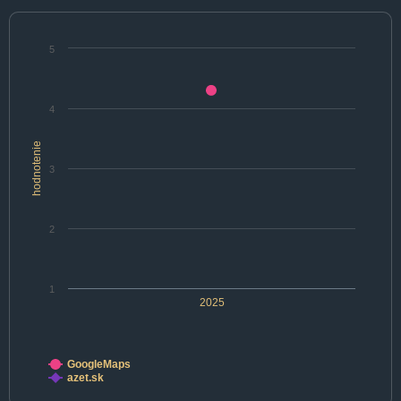
5
4
hodnotenie
3
2
1
2025
GoogleMaps
azet.sk