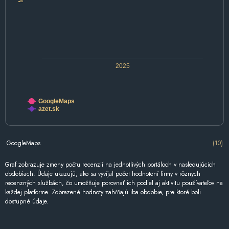
2025
GoogleMaps
azet.sk
GoogleMaps
(10)
Graf zobrazuje zmeny počtu recenzií na jednotlivých portáloch v nasledujúcich
obdobiach. Údaje ukazujú, ako sa vyvíjal počet hodnotení firmy v rôznych
recenzných službách, čo umožňuje porovnať ich podiel aj aktivitu používateľov na
každej platforme. Zobrazené hodnoty zahŕňajú iba obdobie, pre ktoré boli
dostupné údaje.