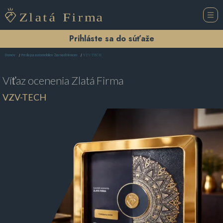
Prihláste sa do súťaže
VZV-TECH
Domov
Predajca automobilov Žiar nad Hronom
Víťaz ocenenia
Zlatá Firma
VZV-TECH