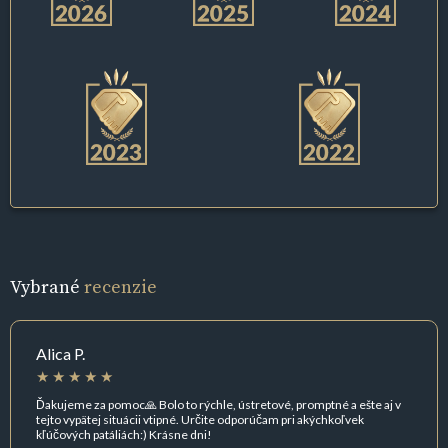
Vybrané
recenzie
Alica P.
Ďakujeme za pomoc🙏 Bolo to rýchle, ústretové, promptné a ešte aj v
tejto vypätej situácii vtipné. Určite odporúčam pri akýchkoľvek
kľúčových patáliách:) Krásne dni!