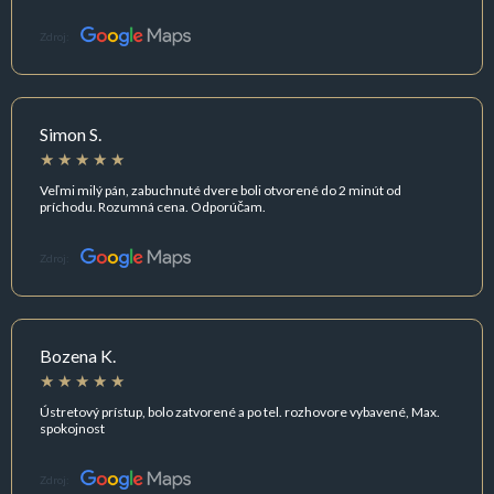
Zdroj:
Simon S.
Veľmi milý pán, zabuchnuté dvere boli otvorené do 2 minút od
príchodu. Rozumná cena. Odporúčam.
Zdroj:
Bozena K.
Ústretový prístup, bolo zatvorené a po tel. rozhovore vybavené, Max.
spokojnost
Zdroj: