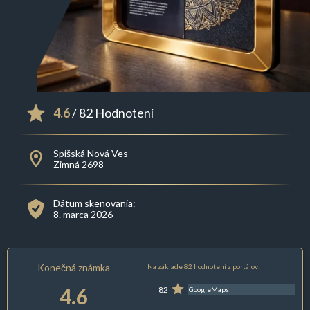
4.6
/ 82 Hodnotení
Spišská Nová Ves
Zimná 2698
Dátum skenovania:
8. marca 2026
Konečná známka
Na základe 82 hodnotení z portálov:
4.6
82
GoogleMaps