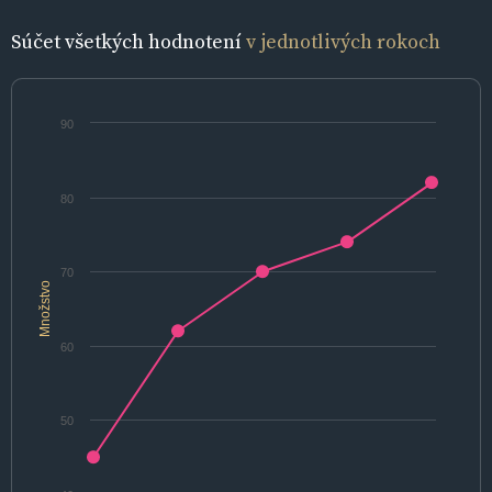
Súčet všetkých hodnotení
v jednotlivých rokoch
90
80
70
Množstvo
60
50