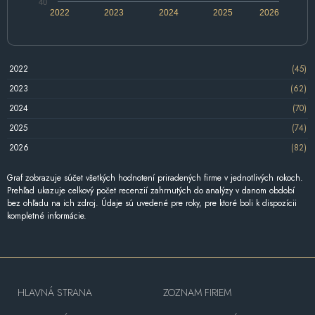
40
2022
2023
2024
2025
2026
2022
(45)
2023
(62)
2024
(70)
2025
(74)
2026
(82)
Graf zobrazuje súčet všetkých hodnotení priradených firme v jednotlivých rokoch.
Prehľad ukazuje celkový počet recenzií zahrnutých do analýzy v danom období
bez ohľadu na ich zdroj. Údaje sú uvedené pre roky, pre ktoré boli k dispozícii
kompletné informácie.
HLAVNÁ STRANA
ZOZNAM FIRIEM