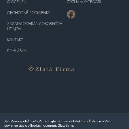
O OCENENÍ
ZOZNAM KATEGÓRII
OBCHODNÉ PODMIENKY
ZÁSADY OCHRANY OSOBNÝCH
ÚDAJOV
KONTAKT
PRIHLÁŠKA
Je to Vaša spoločnosť? Zanechajte nám svoje telefónne číslo a my Vám
povieme viac o
výhodách ocenenia Zlatá firma