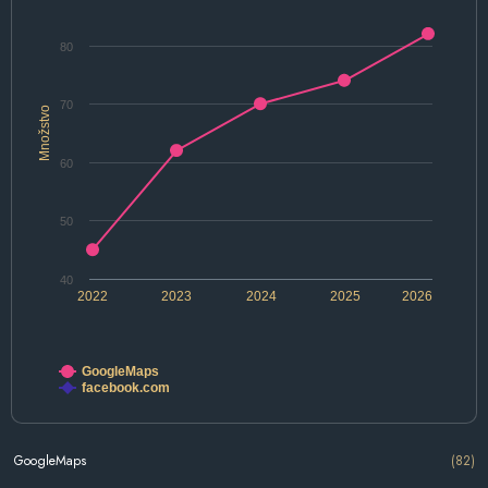
80
70
Množstvo
60
50
40
2022
2023
2024
2025
2026
GoogleMaps
facebook.com
GoogleMaps
(82)