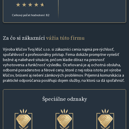
Celkový počet hodnotení: 82
Za čo si zákazníci
vážia túto firmu
Výroba kľúčov Tvoj kľúč s.r.o. si zákazníci cenia najmä pre rýchlosť,
spoľahlivosť a profesionálny prístup. Firma dokáže promptne vyriešiť
bežné aj naliehavé situácie, pričom kladie dôraz na presnosť
vyhotovenia a funkčnosť výsledku. Oceňovaná je aj ochotná obsluha,
odborné poradenstvo a férové ceny, ktoré z nej robia istotu pri výrobe
kľúčov, brúsení aj riešení zámkových problémov. Príjemná komunikácia a
praktické odporúčania posilňujú dojem služby, na ktorú sa dá spoľahnúť.
Špeciálne
odznaky