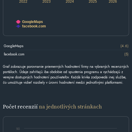
2022
2023
2024
2025
2026
GoogleMaps
facebook.com
GoogleMaps
(4.6)
facebook.com
(5)
Graf zobrazuje porovnanie priemerných hodnotení firmy na vybraných recenzných
portáloch. Údaje zahŕňajú iba obdobie od spustenia programu a vychádzajú z
verejne dostupných hodnotení používateľov. Každá krivka zodpovedá inej službe,
čo umožňuje vidieť rozdiely v úrovni hodnotení medzi jednotlivými platformami.
Počet recenzií
na jednotlivých stránkach
90