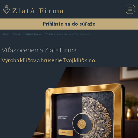
Prihláste sa do súťaže
Výroba kľúčov a brusenie Tvoj kľúč s.r.o.
Domov
Železiarstvo Spišská Nová Ves
Víťaz ocenenia
Zlatá Firma
Výroba kľúčov a brusenie Tvoj kľúč s.r.o.