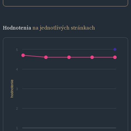
Hodnotenia
na jednotlivých stránkach
5
4
hodnotenie
3
2
1