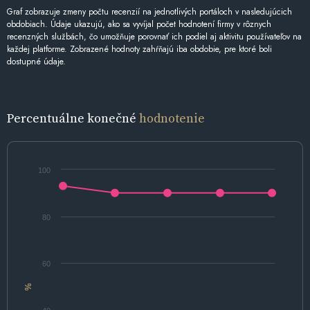
Graf zobrazuje zmeny počtu recenzií na jednotlivých portáloch v nasledujúcich
obdobiach. Údaje ukazujú, ako sa vyvíjal počet hodnotení firmy v rôznych
recenzných službách, čo umožňuje porovnať ich podiel aj aktivitu používateľov na
každej platforme. Zobrazené hodnoty zahŕňajú iba obdobie, pre ktoré boli
dostupné údaje.
Percentuálne konečné
hodnotenie
100
80
60
%