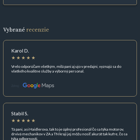
Vybrané
recenzie
Karol D.
Vrelo odporúčam všetkým, milá pani aj ujo v predajni, vyznajú sa do
všetkého kvalitne služby a výborný personal.
Zdroj:
Stabil S.
Tá pani, asi Haidlerova, tak to je úplný profesionál čo sa týka motorov,
drvivá mechanikov v ZA a TN kraji jej môžu nosiť akurát tak kufre, čo sa
týka odbornosti.