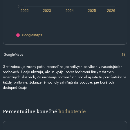
6
2022
2023
2024
2025
2026
GoogleMaps
GoogleMaps
(18)
Graf zobrazuje zmeny počtu recenzií na jednotlivých portáloch v nasledujúcich
obdobiach. Údaje ukazujú, ako sa vyvíjal počet hodnotení firmy v rôznych
recenzných službách, čo umožňuje porovnať ich podiel aj aktivitu používateľov na
každej platforme. Zobrazené hodnoty zahŕňajú iba obdobie, pre ktoré boli
dostupné údaje.
Percentuálne konečné
hodnotenie