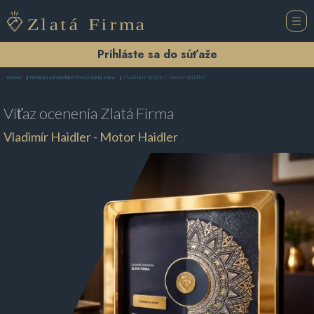
Prihláste sa do súťaže
Vladimír Haidler - Motor Haidler
Domov
Predajca automobilov Považská Bystrica
Víťaz ocenenia
Zlatá Firma
Vladimír Haidler - Motor Haidler