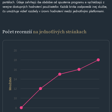
portáloch. Údaje zahŕňajú iba obdobie od spustenia programu a vychádzajú z
verejne dostupných hodnotení používateľov. Každá krivka zodpovedá inej službe,
čo umožňuje vidieť rozdiely v úrovni hodnotení medzi jednotlivými platformami.
Počet recenzií
na jednotlivých stránkach
20
18
16
Množstvo
14
12
10
8