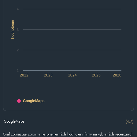
4
hodnotenie
3
2
1
2022
2023
2024
2025
2026
GoogleMaps
GoogleMaps
(4.7)
Graf zobrazuje porovnanie priemerných hodnotení firmy na vybraných recenzných