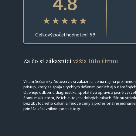
4.8
Celkový počet hodnotení: 59
Za čo si zákazníci
vážia túto firmu
Viliam Sečiansky Autoservis si zákazníci cenia najmä pre mimo
prístup, ktorý sa spája s rýchlym riešením porúch aj v náročnýc
Oceňujú odbornú diagnostiku, spoľahlivú opravu a jasné vysvet
čomu majú istotu, že ich auto je v dobrých rukách. Silnou stránk
bez zbytočného čakania, férové ceny a profesionálne jednanie,
prináša zákazníkom pocit istoty.