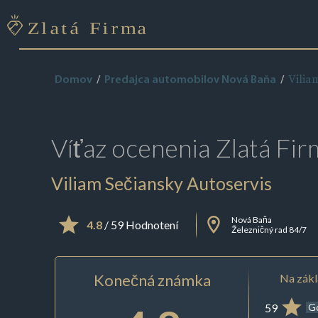
Vilia
Domov
Predajca automobilov Nová Baňa
Víťaz ocenenia
Zlatá Fir
Viliam Sečiansky Autoservis
Nová Baňa
4.8
/ 59 Hodnotení
Železničný rad 84/7
Konečná známka
Na zákl
59
G