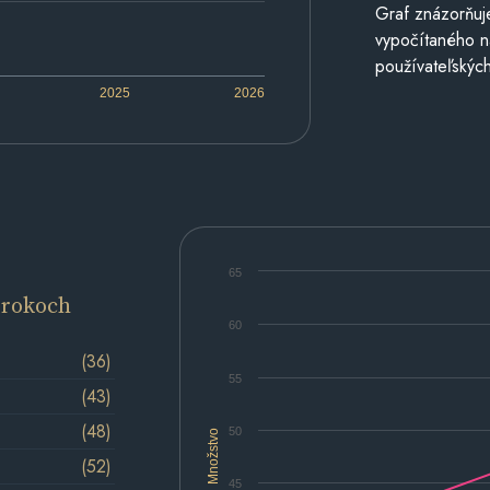
Graf znázorňuj
vypočítaného n
používateľských
2025
2026
65
 rokoch
60
(36)
55
(43)
(48)
50
Množstvo
(52)
45