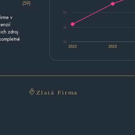
(59)
40
irme v
cenzií
35
ich zdroj.
 kompletné
30
2022
2023