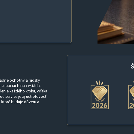
Š
riadne ochotný a ľudský
h situáciách na cestách.
lenie každého kroku, vďaka
ou servisu je aj ústretovosť
 ktoré buduje dôveru a