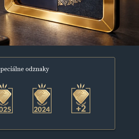
peciálne
odznaky
+2