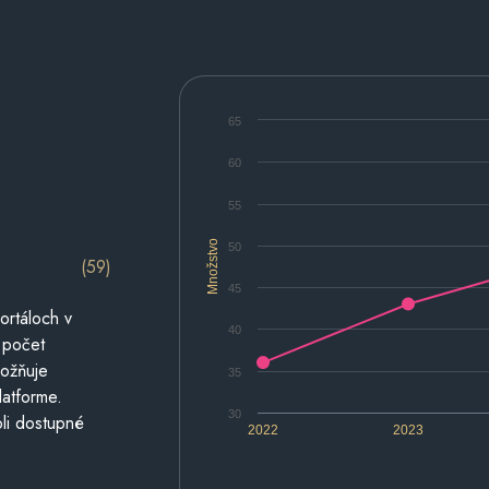
65
60
55
Množstvo
50
(59)
45
ortáloch v
40
 počet
možňuje
35
latforme.
30
li dostupné
2022
2023