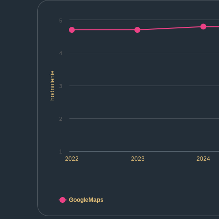
5
4
hodnotenie
3
2
1
2022
2023
2024
GoogleMaps