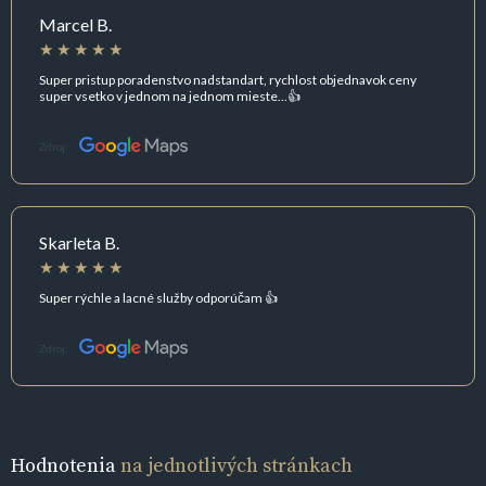
Marcel B.
Super pristup poradenstvo nadstandart, rychlost objednavok ceny
super vsetko v jednom na jednom mieste...👍
Zdroj:
Skarleta B.
Super rýchle a lacné služby odporúčam 👍
Zdroj:
Hodnotenia
na jednotlivých stránkach