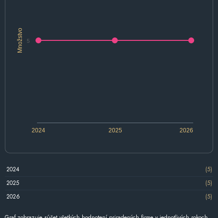
Množstvo
5
2024
2025
2026
2024
(5)
2025
(5)
2026
(5)
Graf zobrazuje súčet všetkých hodnotení priradených firme v jednotlivých rokoch.