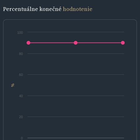
Percentuálne konečné
hodnotenie
100
80
60
%
40
20
0