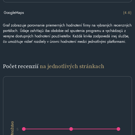
GoogleMaps
(4.6)
Graf zobrazuje porovnanie priemerných hodnotení firmy na vybraných recenzných
portáloch. Údaje zahŕňajú iba obdobie od spustenia programu a vychádzajú z
verejne dostupných hodnotení používateľov. Každá krivka zodpovedá inej službe,
čo umožňuje vidieť rozdiely v úrovni hodnotení medzi jednotlivými platformami.
Počet recenzií
na jednotlivých stránkach
Množstvo
5