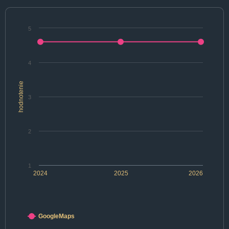
5
4
hodnotenie
3
2
1
2024
2025
2026
GoogleMaps