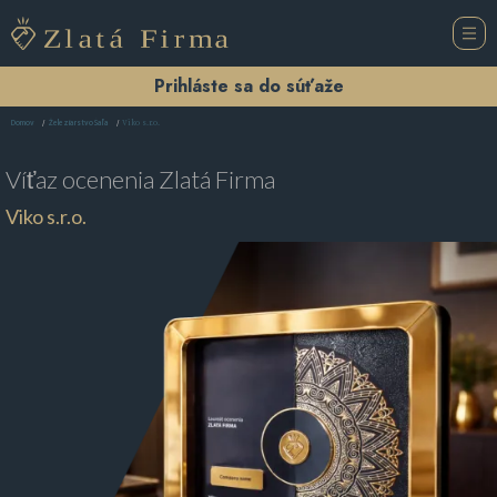
Prihláste sa do súťaže
Viko s.r.o.
Domov
Železiarstvo Šaľa
Víťaz ocenenia
Zlatá Firma
Viko s.r.o.