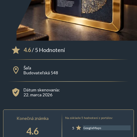
4.6
/ 5 Hodnotení
Šaľa
Budovateľská 548
Dátum skenovania:
22. marca 2026
Konečná známka
Na základe 5 hodnotení z portálov:
4.6
5
GoogleMaps