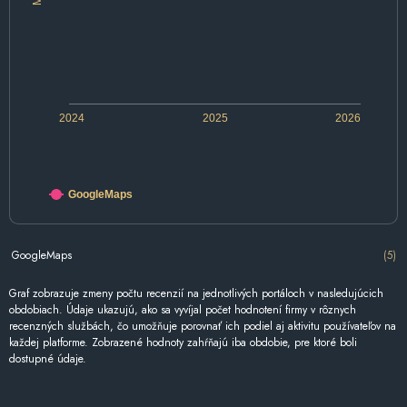
2024
2025
2026
GoogleMaps
GoogleMaps
(5)
Graf zobrazuje zmeny počtu recenzií na jednotlivých portáloch v nasledujúcich
obdobiach. Údaje ukazujú, ako sa vyvíjal počet hodnotení firmy v rôznych
recenzných službách, čo umožňuje porovnať ich podiel aj aktivitu používateľov na
každej platforme. Zobrazené hodnoty zahŕňajú iba obdobie, pre ktoré boli
dostupné údaje.