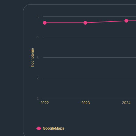
5
4
hodnotenie
3
2
1
2022
2023
2024
GoogleMaps