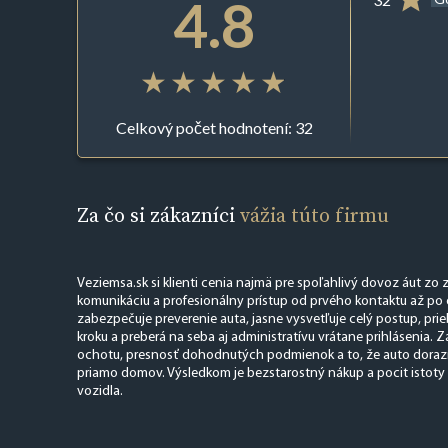
4.8
Celkový počet hodnotení: 32
Za čo si zákazníci
vážia túto firmu
Veziemsa.sk si klienti cenia najmä pre spoľahlivý dovoz áut zo z
komunikáciu a profesionálny prístup od prvého kontaktu až po
zabezpečuje preverenie auta, jasne vysvetľuje celý postup, pr
kroku a preberá na seba aj administratívu vrátane prihlásenia. Z
ochotu, presnosť dohodnutých podmienok a to, že auto dorazí 
priamo domov. Výsledkom je bezstarostný nákup a pocit istoty
vozidla.