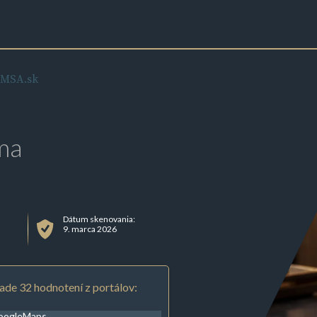
MSA.sk
ma
Dátum skenovania:
9. marca 2026
ade 32 hodnotení z portálov:
oogleMaps