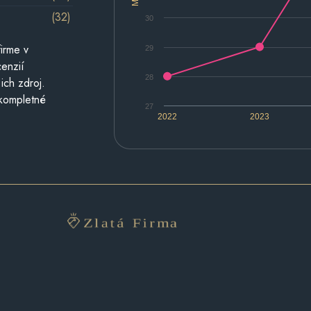
(32)
30
irme v
29
cenzií
28
ich zdroj.
 kompletné
27
2022
2023