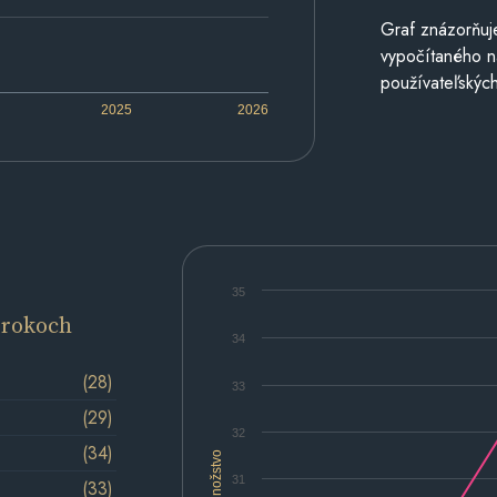
Graf znázorňuj
vypočítaného n
používateľských
2025
2026
35
 rokoch
34
(28)
33
(29)
32
(34)
Množstvo
31
(33)