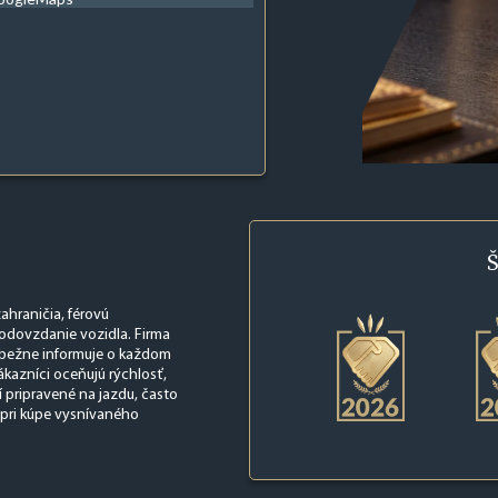
Š
ahraničia, férovú
 odovzdanie vozidla. Firma
iebežne informuje o každom
ákazníci oceňujú rýchlosť,
pripravené na jazdu, často
 pri kúpe vysnívaného