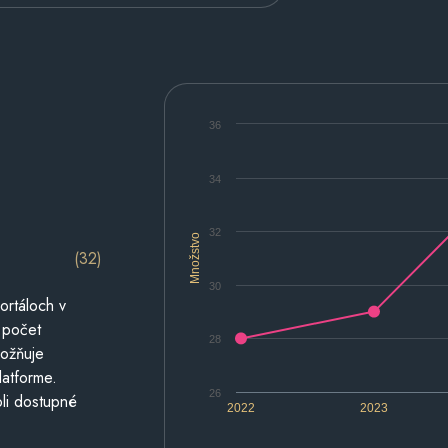
36
34
32
Množstvo
(32)
30
ortáloch v
 počet
28
možňuje
latforme.
26
li dostupné
2022
2023