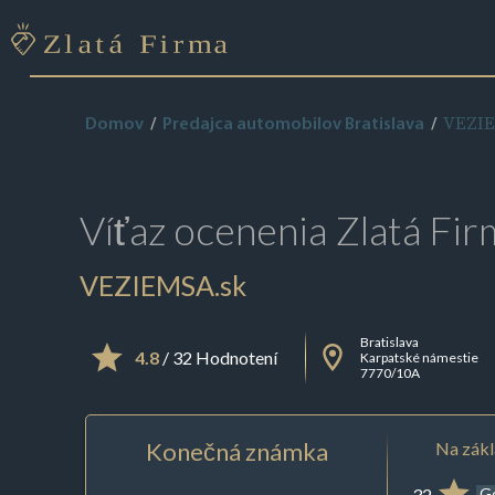
VEZIE
Domov
Predajca automobilov Bratislava
Víťaz ocenenia
Zlatá Fir
VEZIEMSA.sk
Bratislava
4.8
/ 32 Hodnotení
Karpatské námestie
7770/10A
Konečná známka
Na zákl
32
G