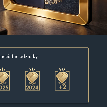
peciálne
odznaky
+2