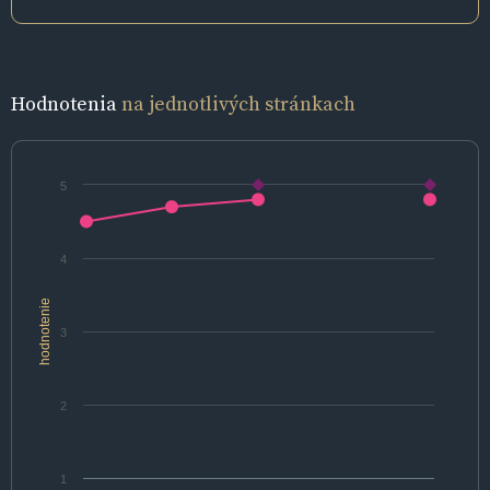
Hodnotenia
na jednotlivých stránkach
5
4
hodnotenie
3
2
1