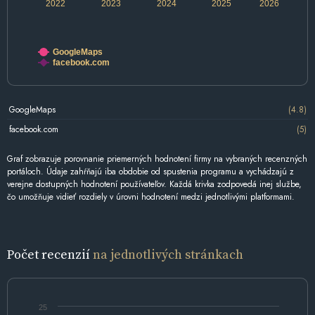
2022
2023
2024
2025
2026
GoogleMaps
facebook.com
GoogleMaps
(4.8)
facebook.com
(5)
Graf zobrazuje porovnanie priemerných hodnotení firmy na vybraných recenzných
portáloch. Údaje zahŕňajú iba obdobie od spustenia programu a vychádzajú z
verejne dostupných hodnotení používateľov. Každá krivka zodpovedá inej službe,
čo umožňuje vidieť rozdiely v úrovni hodnotení medzi jednotlivými platformami.
Počet recenzií
na jednotlivých stránkach
25