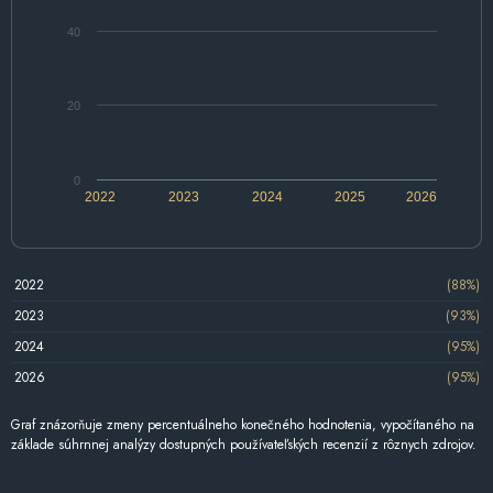
40
20
0
2022
2023
2024
2025
2026
2022
(88%)
2023
(93%)
2024
(95%)
2026
(95%)
Graf znázorňuje zmeny percentuálneho konečného hodnotenia, vypočítaného na
základe súhrnnej analýzy dostupných používateľských recenzií z rôznych zdrojov.