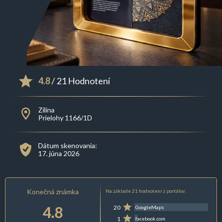
4.8
/ 21 Hodnotení
Zilina
Prielohy 1166/1D
Dátum skenovania:
17. júna 2026
Konečná známka
Na základe 21 hodnotení z portálov:
4.8
20
GoogleMaps
1
facebook.com