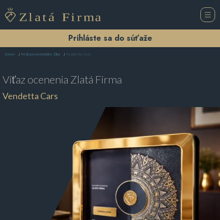
Prihláste sa do súťaže
Vendetta Cars
Domov
Predajca automobilov Žilina
Víťaz ocenenia
Zlatá Firma
Vendetta Cars