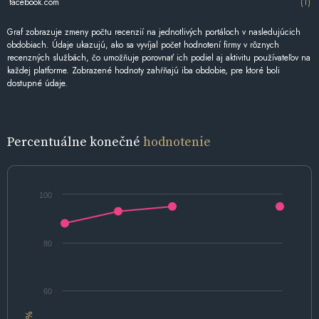
facebook.com
(1)
Graf zobrazuje zmeny počtu recenzií na jednotlivých portáloch v nasledujúcich
obdobiach. Údaje ukazujú, ako sa vyvíjal počet hodnotení firmy v rôznych
recenzných službách, čo umožňuje porovnať ich podiel aj aktivitu používateľov na
každej platforme. Zobrazené hodnoty zahŕňajú iba obdobie, pre ktoré boli
dostupné údaje.
Percentuálne konečné
hodnotenie
100
80
60
%