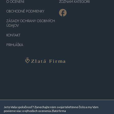
O OCENENÍ
ZOZNAM KATEGÓRII
OBCHODNÉ PODMIENKY
ZÁSADY OCHRANY OSOBNÝCH
ÚDAJOV
KONTAKT
PRIHLÁŠKA
Je to Vaša spoločnosť? Zanechajte nám svoje telefónne číslo a my Vám
povieme viac o
výhodách ocenenia Zlatá firma