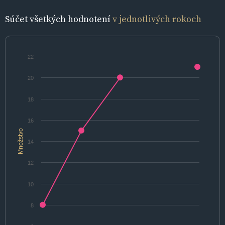
Súčet všetkých hodnotení
v jednotlivých rokoch
22
20
18
16
Množstvo
14
12
10
8