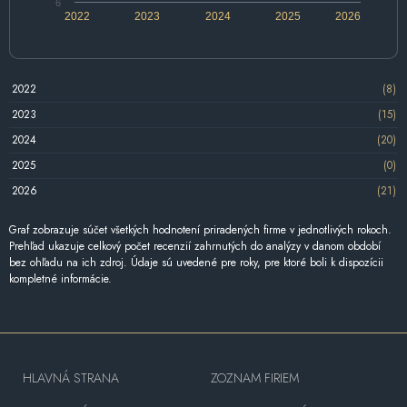
6
2022
2023
2024
2025
2026
2022
(8)
2023
(15)
2024
(20)
2025
(0)
2026
(21)
Graf zobrazuje súčet všetkých hodnotení priradených firme v jednotlivých rokoch.
Prehľad ukazuje celkový počet recenzií zahrnutých do analýzy v danom období
bez ohľadu na ich zdroj. Údaje sú uvedené pre roky, pre ktoré boli k dispozícii
kompletné informácie.
HLAVNÁ STRANA
ZOZNAM FIRIEM