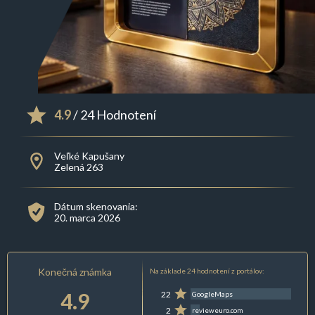
4.9
/ 24 Hodnotení
Veľké Kapušany
Zelená 263
Dátum skenovania:
20. marca 2026
Konečná známka
Na základe 24 hodnotení z portálov:
4.9
22
GoogleMaps
2
revieweuro.com