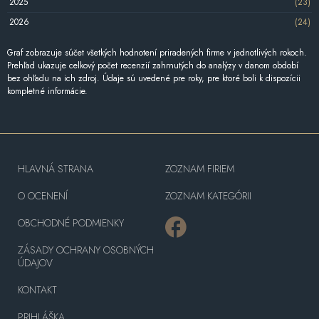
2025
(23)
2026
(24)
Graf zobrazuje súčet všetkých hodnotení priradených firme v jednotlivých rokoch.
Prehľad ukazuje celkový počet recenzií zahrnutých do analýzy v danom období
bez ohľadu na ich zdroj. Údaje sú uvedené pre roky, pre ktoré boli k dispozícii
kompletné informácie.
HLAVNÁ STRANA
ZOZNAM FIRIEM
O OCENENÍ
ZOZNAM KATEGÓRII
OBCHODNÉ PODMIENKY
ZÁSADY OCHRANY OSOBNÝCH
ÚDAJOV
KONTAKT
PRIHLÁŠKA