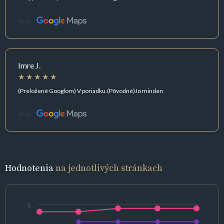
Zdroj:
Imre J.
(Preložené Googlom) V poriadku.(Pôvodné)Jo minden
Zdroj:
Hodnotenia
na jednotlivých stránkach
5