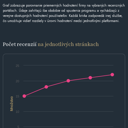
Graf zobrazuje porovnanie priemerných hodnotení firmy na vybraných recenzných
portáloch. Údaje zahŕňajú iba obdobie od spustenia programu a vychádzajú z
verejne dostupných hodnotení používateľov. Každá krivka zodpovedá inej službe,
čo umožňuje vidieť rozdiely v úrovni hodnotení medzi jednotlivými platformami.
Počet recenzií
na jednotlivých stránkach
25
20
15
Množstvo
10
5