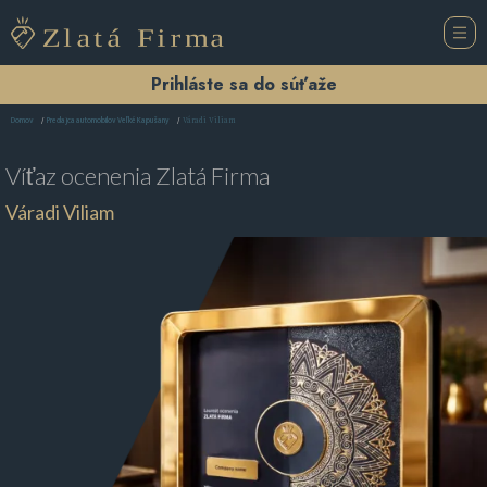
Prihláste sa do súťaže
Váradi Viliam
Domov
Predajca automobilov Veľké Kapušany
Víťaz ocenenia
Zlatá Firma
Váradi Viliam