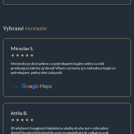
Vybrané
recenzie
Miroslav S.
Mestecko je dost pekne.co potrebujem kupim velmi su mili
predavajuci.tak tez aj Varadi Viliam seriozny aj u nehodasa kupit co
potrebujem .pekny den zakaznik
Zdroj:
Attila B.
(Preložené Googlom) Nájdete tu všetky druhy áut + náhradné
diely(Pôvodné)Mindenféle autó megtalálható itt +alkatrészek