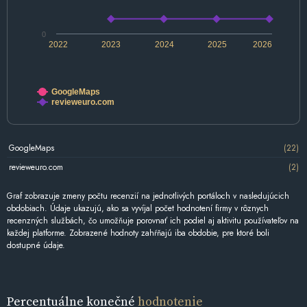
0
2022
2023
2024
2025
2026
GoogleMaps
revieweuro.com
GoogleMaps
(22)
revieweuro.com
(2)
Graf zobrazuje zmeny počtu recenzií na jednotlivých portáloch v nasledujúcich
obdobiach. Údaje ukazujú, ako sa vyvíjal počet hodnotení firmy v rôznych
recenzných službách, čo umožňuje porovnať ich podiel aj aktivitu používateľov na
každej platforme. Zobrazené hodnoty zahŕňajú iba obdobie, pre ktoré boli
dostupné údaje.
Percentuálne konečné
hodnotenie