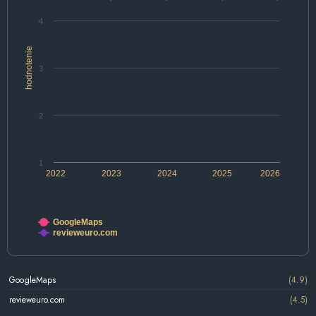
4
hodnotenie
3
2
1
2022
2023
2024
2025
2026
GoogleMaps
revieweuro.com
GoogleMaps
(4.9)
revieweuro.com
(4.5)