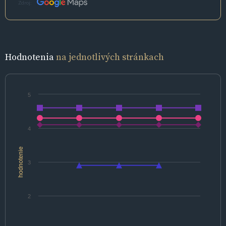
Zdroj:
Hodnotenia
na jednotlivých stránkach
5
4
hodnotenie
3
2