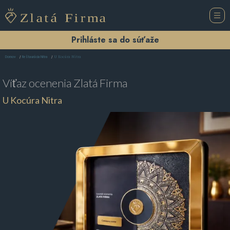
Prihláste sa do súťaže
U Kocúra Nitra
Domov
Reštaurácia Nitra
Víťaz ocenenia
Zlatá Firma
U Kocúra Nitra