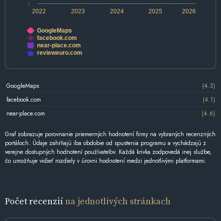
1
2022
2023
2024
2025
2026
GoogleMaps
facebook.com
near-place.com
revieweuro.com
GoogleMaps
(4.3)
facebook.com
(4.1)
near-place.com
(4.6)
Graf zobrazuje porovnanie priemerných hodnotení firmy na vybraných recenzných
portáloch. Údaje zahŕňajú iba obdobie od spustenia programu a vychádzajú z
verejne dostupných hodnotení používateľov. Každá krivka zodpovedá inej službe,
čo umožňuje vidieť rozdiely v úrovni hodnotení medzi jednotlivými platformami.
Počet recenzií
na jednotlivých stránkach