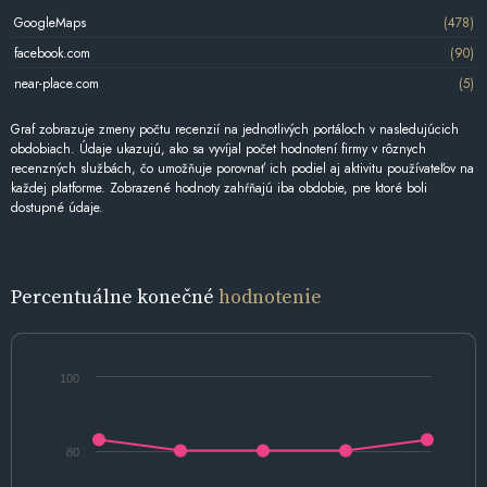
GoogleMaps
(478)
facebook.com
(90)
near-place.com
(5)
Graf zobrazuje zmeny počtu recenzií na jednotlivých portáloch v nasledujúcich
obdobiach. Údaje ukazujú, ako sa vyvíjal počet hodnotení firmy v rôznych
recenzných službách, čo umožňuje porovnať ich podiel aj aktivitu používateľov na
každej platforme. Zobrazené hodnoty zahŕňajú iba obdobie, pre ktoré boli
dostupné údaje.
Percentuálne konečné
hodnotenie
100
80