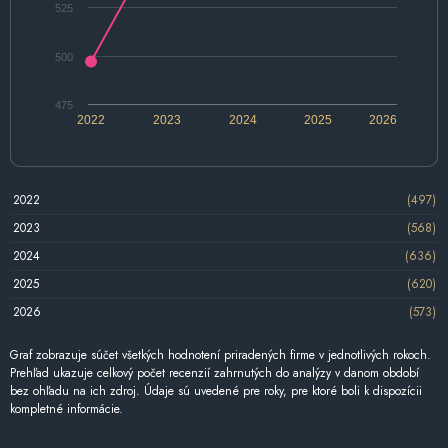
525
500
475
2022
2023
2024
2025
2026
2022
(497)
2023
(568)
2024
(636)
2025
(620)
2026
(573)
Graf zobrazuje súčet všetkých hodnotení priradených firme v jednotlivých rokoch.
Prehľad ukazuje celkový počet recenzií zahrnutých do analýzy v danom období
bez ohľadu na ich zdroj. Údaje sú uvedené pre roky, pre ktoré boli k dispozícii
kompletné informácie.