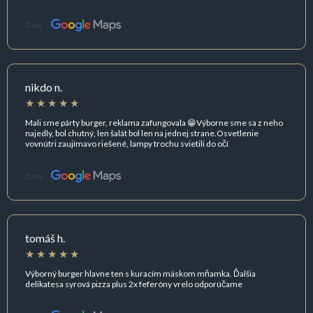
Zdroj:
nikdo n.
Mali sme párty burger, reklama zafungovala 😁Výborne sme sa z neho
najedly, bol chutný, len šalát bol len na jednej strane.Osvetlenie
vovnútri zaujímavo riešené, lampy trochu svietili do očí
Zdroj:
tomáš h.
Výborný burger hlavne ten s kuracím mäskom mňamka. Ďalšia
delikatesa syrová pizza plus 2x feferóny vrelo odporúčame