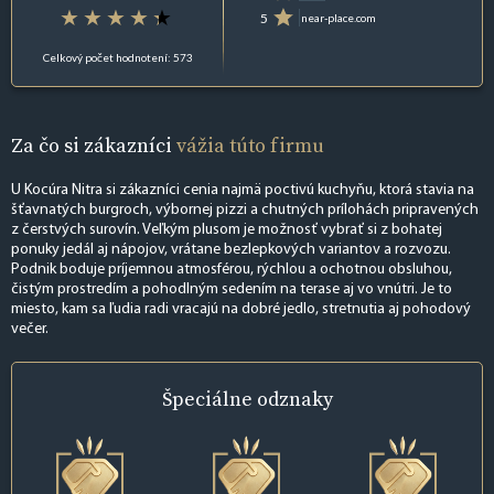
5
near-place.com
Celkový počet hodnotení: 573
Za čo si zákazníci
vážia túto firmu
U Kocúra Nitra si zákazníci cenia najmä poctivú kuchyňu, ktorá stavia na
šťavnatých burgroch, výbornej pizzi a chutných prílohách pripravených
z čerstvých surovín. Veľkým plusom je možnosť vybrať si z bohatej
ponuky jedál aj nápojov, vrátane bezlepkových variantov a rozvozu.
Podnik boduje príjemnou atmosférou, rýchlou a ochotnou obsluhou,
čistým prostredím a pohodlným sedením na terase aj vo vnútri. Je to
miesto, kam sa ľudia radi vracajú na dobré jedlo, stretnutia aj pohodový
večer.
Špeciálne
odznaky