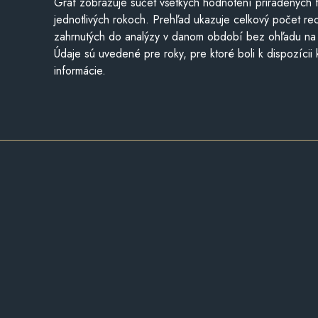
Graf zobrazuje súčet všetkých hodnotení priradených f
jednotlivých rokoch. Prehľad ukazuje celkový počet re
zahrnutých do analýzy v danom období bez ohľadu na 
Údaje sú uvedené pre roky, pre ktoré boli k dispozícii
informácie.