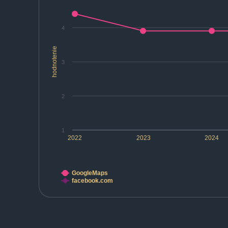
4
hodnotenie
3
2
1
2022
2023
2024
GoogleMaps
facebook.com