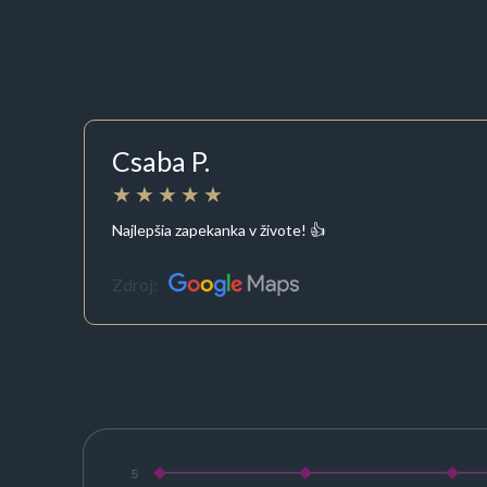
Csaba P.
Najlepšia zapekanka v živote! 👍
Zdroj:
5