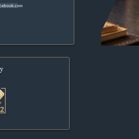
acebook.com
y