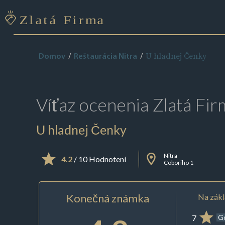
U hladnej Čenky
Domov
Reštaurácia Nitra
Víťaz ocenenia
Zlatá Fir
U hladnej Čenky
Nitra
4.2
/ 10 Hodnotení
Coboriho 1
Konečná známka
Na zákl
7
G