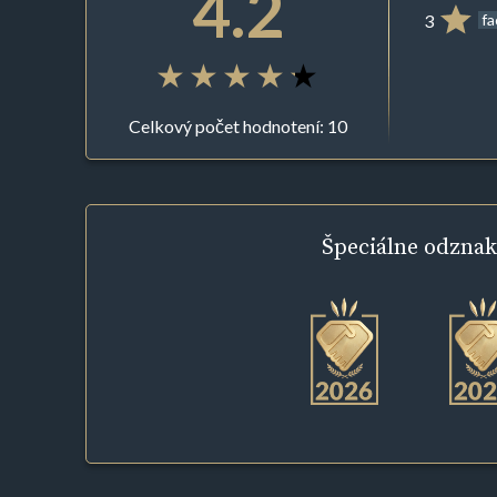
4.2
3
f
Celkový počet hodnotení: 10
Špeciálne
odznak