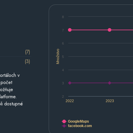
8
7
6
(7)
Množstvo
5
(3)
4
ortáloch v
 počet
3
možňuje
latforme.
2
2022
2023
li dostupné
GoogleMaps
facebook.com