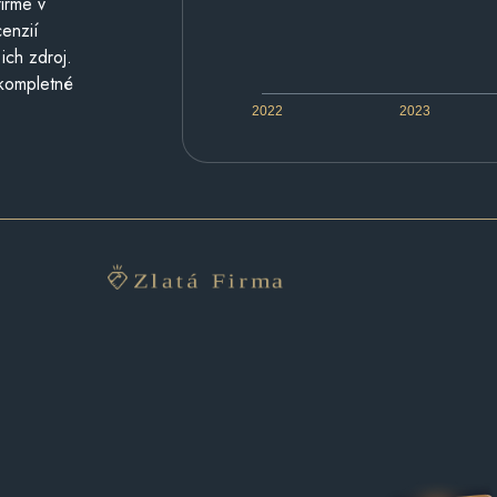
irme v
cenzií
ich zdroj.
 kompletné
2022
2023