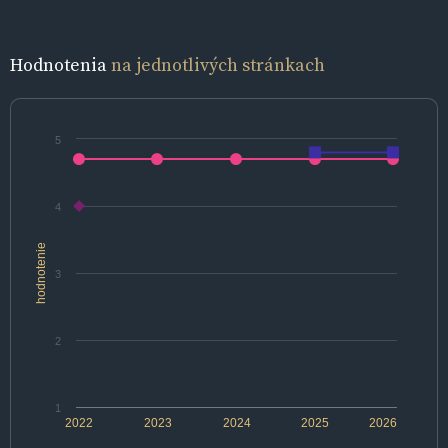
Hodnotenia
na jednotlivých stránkach
5
4
hodnotenie
3
2
1
2022
2023
2024
2025
2026