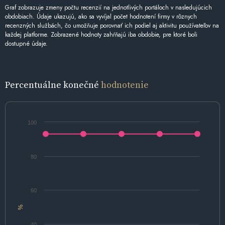
Graf zobrazuje zmeny počtu recenzií na jednotlivých portáloch v nasledujúcich
obdobiach. Údaje ukazujú, ako sa vyvíjal počet hodnotení firmy v rôznych
recenzných službách, čo umožňuje porovnať ich podiel aj aktivitu používateľov na
každej platforme. Zobrazené hodnoty zahŕňajú iba obdobie, pre ktoré boli
dostupné údaje.
Percentuálne konečné
hodnotenie
100
80
60
%
40