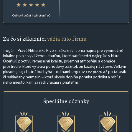
Celkový počet hodnotení: 60
Za čo si zákazníci
vážia túto firmu
Trogár – Pravé Nitrianske Pivo si zákazníci cenia najmä pre výnimočné
lokálne pivo s vyváženou chuťou, ktoré patrí medzi najlepšie v Nitre.
Oceňujú poctivú remeselnú kvalitu, príjemnú atmosféru a domáce
prostredie, ktoré vytvára pohodový zážitok pri každej návšteve. Veľkým
plusom je aj chutná kuchyňa – od hamburgerov cez pizzu až po tatarák
či nakladaný hermelín – ktorá skvele dopĺňa ponuku podniku a robí z
neho miesto, kam sa radi vracajú s priateľmi.
Špeciálne
odznaky