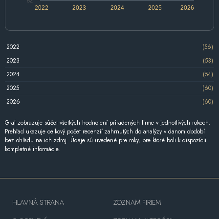
52
2022
2023
2024
2025
2026
2022
(56)
2023
(53)
2024
(54)
2025
(60)
2026
(60)
Graf zobrazuje súčet všetkých hodnotení priradených firme v jednotlivých rokoch.
Prehľad ukazuje celkový počet recenzií zahrnutých do analýzy v danom období
bez ohľadu na ich zdroj. Údaje sú uvedené pre roky, pre ktoré boli k dispozícii
kompletné informácie.
HLAVNÁ STRANA
ZOZNAM FIRIEM