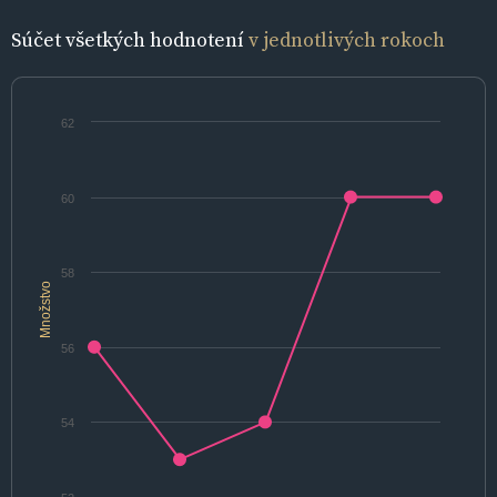
Súčet všetkých hodnotení
v jednotlivých rokoch
62
60
58
Množstvo
56
54