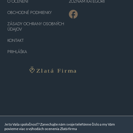
O OCENENÍ
ZOZNAM KATEGÓRII
OBCHODNÉ PODMIENKY
ZÁSADY OCHRANY OSOBNÝCH
ÚDAJOV
KONTAKT
PRIHLÁŠKA
Je to Vaša spoločnosť? Zanechajte nám svoje telefónne číslo a my Vám
povieme viac o
výhodách ocenenia Zlatá firma