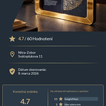
4.7
/ 60 Hodnotení
Nitra-Zobor
Svätoplukova 11
Dátum skenovania:
8. marca 2026
Konečná známka
Na základe 60 hodnotení z portálov:
4.7
55
GoogleMaps
5
near-place.com