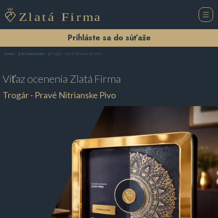
Prihláste sa do súťaže
Trogár - Pravé Nitrianske Pivo
Domov
Reštaurácia Nitra
Víťaz ocenenia
Zlatá Firma
Trogár - Pravé Nitrianske Pivo