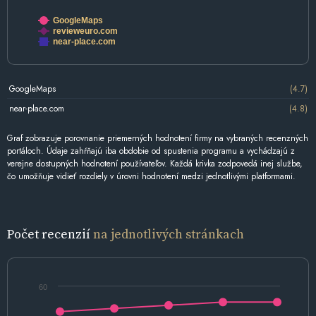
GoogleMaps
revieweuro.com
near-place.com
GoogleMaps
(4.7)
near-place.com
(4.8)
Graf zobrazuje porovnanie priemerných hodnotení firmy na vybraných recenzných
portáloch. Údaje zahŕňajú iba obdobie od spustenia programu a vychádzajú z
verejne dostupných hodnotení používateľov. Každá krivka zodpovedá inej službe,
čo umožňuje vidieť rozdiely v úrovni hodnotení medzi jednotlivými platformami.
Počet recenzií
na jednotlivých stránkach
60