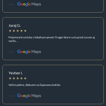
Zdroj:
Juraj G.
Prijemna krcmicka s lokalnym pivom Trogar ktore sa tu pred casom aj
varilo...
Zdroj:
Yevhen I.
Veľmi pekne, ďakuem za čapovanu kofolu
Zdroj: