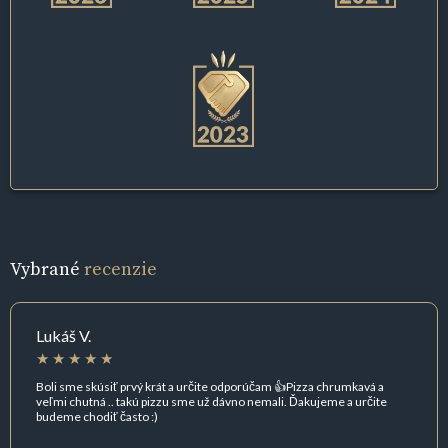
Vybrané
recenzie
Lukáš V.
Boli sme skúsiť prvý krát a určite odporúčam 👍Pizza chrumkavá a
veľmi chutná .. takú pizzu sme už dávno nemali. Ďakujeme a určite
budeme chodiť často :)