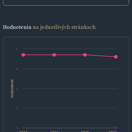
Hodnotenia
na jednotlivých stránkach
5
4
hodnotenie
3
2
1