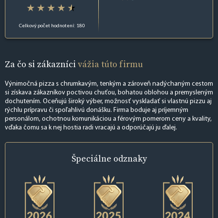
Celkový počet hodnotení: 180
Za čo si zákazníci
vážia túto firmu
Výnimočná pizza s chrumkavým, tenkým a zároveň nadýchaným cestom
si získava zákazníkov poctivou chuťou, bohatou oblohou a premysleným
dochutením. Oceňujú široký výber, možnosť vyskladať si vlastnú pizzu aj
rýchlu prípravu či spoľahlivú donášku. Firma boduje aj príjemným
personálom, ochotnou komunikáciou a férovým pomerom ceny a kvality,
vďaka čomu sa k nej hostia radi vracajú a odporúčajú ju ďalej.
Špeciálne
odznaky