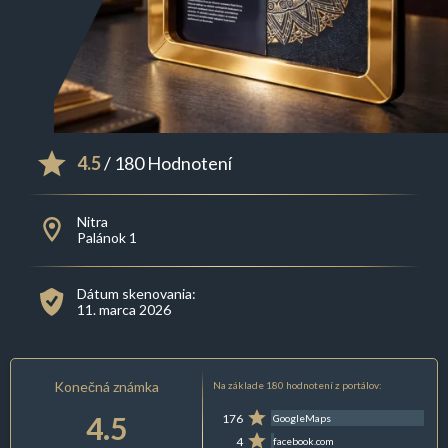
4.5
/ 180 Hodnotení
Nitra
Palánok 1
Dátum skenovania:
11. marca 2026
Konečná známka
Na základe 180 hodnotení z portálov:
4.5
176
GoogleMaps
4
facebook.com