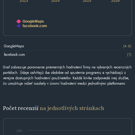
2023
2024
2025
2026
GoogleMaps
facebook.com
GoogleMaps
(4.6)
facebook.com
(1)
Graf zobrazuje porovnanie priemerných hodnotení firmy na vybraných recenzných
portáloch. Údaje zahŕňajú iba obdobie od spustenia programu a vychádzajú z
verejne dostupných hodnotení používateľov. Každá krivka zodpovedá inej službe,
čo umožňuje vidieť rozdiely v úrovni hodnotení medzi jednotlivými platformami.
Počet recenzií
na jednotlivých stránkach
200