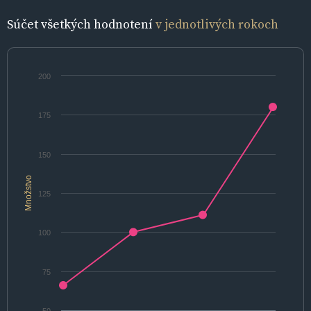
Súčet všetkých hodnotení
v jednotlivých rokoch
200
175
150
Množstvo
125
100
75
50