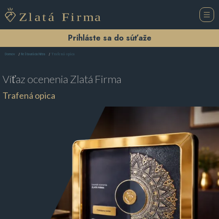
Prihláste sa do súťaže
Trafená opica
Domov
Reštaurácia Nitra
Víťaz ocenenia
Zlatá Firma
Trafená opica