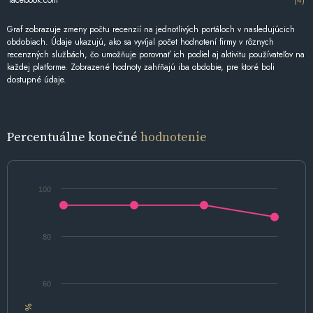
Graf zobrazuje zmeny počtu recenzií na jednotlivých portáloch v nasledujúcich
obdobiach. Údaje ukazujú, ako sa vyvíjal počet hodnotení firmy v rôznych
recenzných službách, čo umožňuje porovnať ich podiel aj aktivitu používateľov na
každej platforme. Zobrazené hodnoty zahŕňajú iba obdobie, pre ktoré boli
dostupné údaje.
Percentuálne konečné
hodnotenie
100
80
60
%