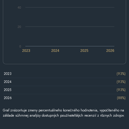
40
20
0
2023
2024
2025
2026
2023
(93%)
2024
(93%)
2025
(93%)
2026
(88%)
Graf znázorňuje zmeny percentuálneho konečného hodnotenia, vypočítaného na
základe súhrnnej analýzy dostupných používateľských recenzií z rôznych zdrojov.