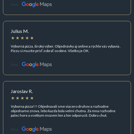
Zdroj:
Julius M.
Výborná pizza, široký výber. Objednávky aj online a rýchle vás vybavia .
Pizzu si musíte prísť zobrať osobne. Všetko je OK.
Zdroj:
Jaroslav R.
Vyborna pizza!!! Objednavali sme viacero druhov a rozhodne
objedname znova, lebo kazda bola velmi chutna. Za mna rozhodne
palec hore a vsetkym mozem len a len odporucit. Dobru chut.
Zdroj: