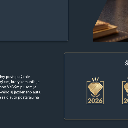
Š
ny prístup, rýchle
ný tím, ktorý komunikuje
nov. Veľkým plusom je
nového aj jazdeného auta.
e sa o auto postarajú na