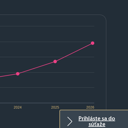
2024
2025
2026
Prihláste sa do
súťaže