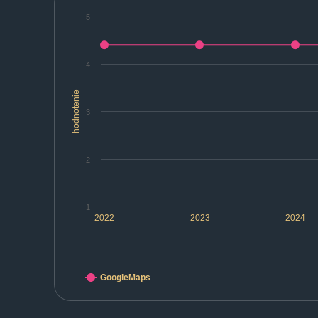
5
4
hodnotenie
3
2
1
2022
2023
2024
GoogleMaps