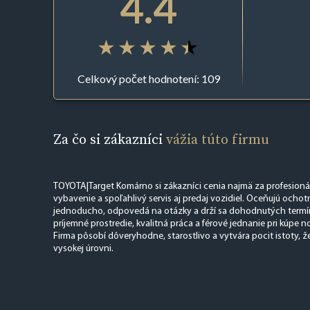
4.4
Celkový počet hodnotení: 109
Za čo si zákazníci
vážia túto firmu
TOYOTA|Target Komárno si zákazníci cenia najmä za profesionál
vybavenie a spoľahlivý servis aj predaj vozidiel. Oceňujú ochot
jednoducho, odpovedá na otázky a drží sa dohodnutých termí
príjemné prostredie, kvalitná práca a férové jednanie pri kúpe 
Firma pôsobí dôveryhodne, starostlivo a vytvára pocit istoty, ž
vysokej úrovni.