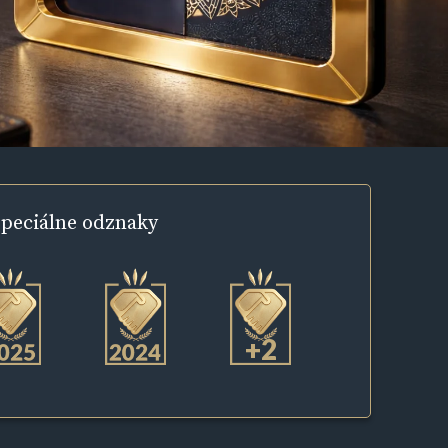
peciálne
odznaky
+2