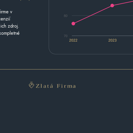
irme v
80
cenzií
ich zdroj.
 kompletné
70
2022
2023