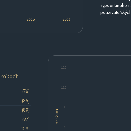
vypočítaného n
používateľských
2025
2026
120
 rokoch
110
(76)
(85)
100
(89)
Množstvo
(97)
90
(109)