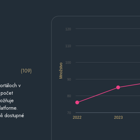
120
110
100
Množstvo
(109)
90
ortáloch v
 počet
80
možňuje
latforme.
70
li dostupné
2022
2023