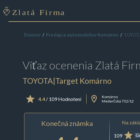
TOYOT
Domov
Predajca automobilov Komárno
Víťaz ocenenia
Zlatá Fir
TOYOTA|Target Komárno
Komárno
4.4
/ 109 Hodnotení
Mederčská 752/12
Konečná známka
Na zákla
109
G