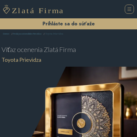
Prihláste sa do súťaže
Toyota Prievidza
Domov
Predajca automobilov Prievidza
Víťaz ocenenia
Zlatá Firma
Toyota Prievidza