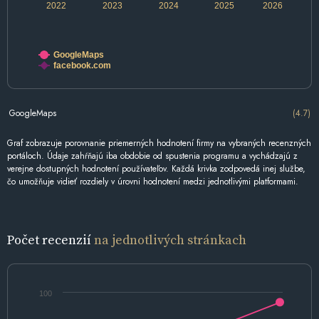
2022
2023
2024
2025
2026
GoogleMaps
facebook.com
GoogleMaps
(4.7)
Graf zobrazuje porovnanie priemerných hodnotení firmy na vybraných recenzných
portáloch. Údaje zahŕňajú iba obdobie od spustenia programu a vychádzajú z
verejne dostupných hodnotení používateľov. Každá krivka zodpovedá inej službe,
čo umožňuje vidieť rozdiely v úrovni hodnotení medzi jednotlivými platformami.
Počet recenzií
na jednotlivých stránkach
100