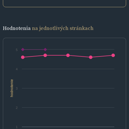
Hodnotenia
na jednotlivých stránkach
5
4
hodnotenie
3
2
1