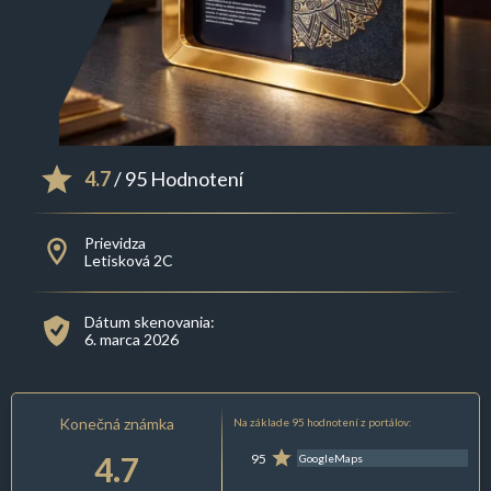
4.7
/ 95 Hodnotení
Prievidza
Letisková 2C
Dátum skenovania:
6. marca 2026
Konečná známka
Na základe 95 hodnotení z portálov:
4.7
95
GoogleMaps