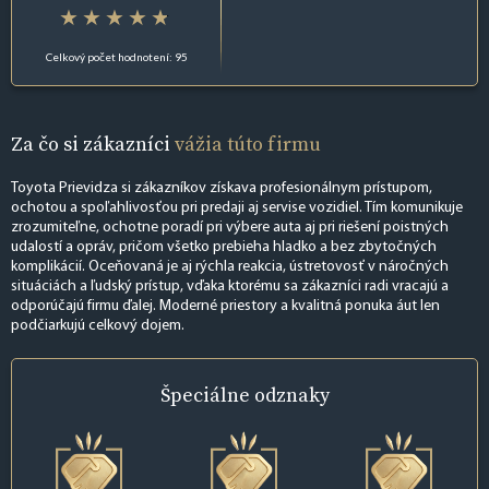
Celkový počet hodnotení: 95
Za čo si zákazníci
vážia túto firmu
Toyota Prievidza si zákazníkov získava profesionálnym prístupom,
ochotou a spoľahlivosťou pri predaji aj servise vozidiel. Tím komunikuje
zrozumiteľne, ochotne poradí pri výbere auta aj pri riešení poistných
udalostí a opráv, pričom všetko prebieha hladko a bez zbytočných
komplikácií. Oceňovaná je aj rýchla reakcia, ústretovosť v náročných
situáciách a ľudský prístup, vďaka ktorému sa zákazníci radi vracajú a
odporúčajú firmu ďalej. Moderné priestory a kvalitná ponuka áut len
podčiarkujú celkový dojem.
Špeciálne
odznaky