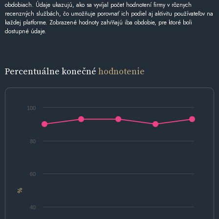
obdobiach. Údaje ukazujú, ako sa vyvíjal počet hodnotení firmy v rôznych
recenzných službách, čo umožňuje porovnať ich podiel aj aktivitu používateľov na
každej platforme. Zobrazené hodnoty zahŕňajú iba obdobie, pre ktoré boli
dostupné údaje.
Percentuálne konečné
hodnotenie
100
80
60
%
40